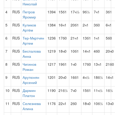
Николай
4
RUS
Петров
1394
15б1
17ч½
9б½
7ч1
3б1
Яромир
5
RUS
Куликов
1384
16ч1
20б1
2ч1
3б0
6ч1
Артём
6
RUS
Тер-Мкртчян
1236
17б0
21ч1
13б1
1ч1
5б0
Артем
7
RUS
Беспалова
1219
18ч0
10б1
14ч1
4б0
20ч0
Анна
8
RUS
Чигинов
1217
19б1
1ч0
17б0
13ч1
21б0
Роман
9
RUS
Арутюнян
1201
20ч0
16б1
4ч½
18б½
14ч1
Арсений
10
RUS
Дармин
1190
21б½
7ч0
15б1
11ч½
1б½
Платон
11
RUS
Селезнева
1176
22ч1
2б0
18ч0
10б½
13ч0
Алина