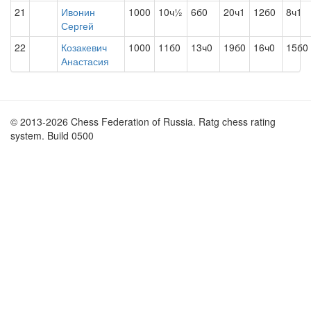
21
Ивонин
1000
10ч½
6б0
20ч1
12б0
8ч1
Сергей
22
Козакевич
1000
11б0
13ч0
19б0
16ч0
15б0
Анастасия
© 2013-2026 Chess Federation of Russia. Ratg chess rating
system. Build 0500