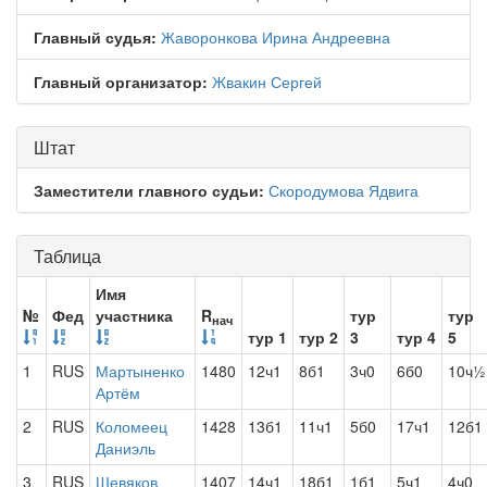
Главный судья:
Жаворонкова Ирина Андреевна
Главный организатор:
Жвакин Сергей
Штат
Заместители главного судьи:
Скородумова Ядвига
Таблица
Имя
№
Фед
участника
R
тур
тур
нач
тур 1
тур 2
3
тур 4
5
1
RUS
Мартыненко
1480
12ч1
8б1
3ч0
6б0
10ч½
Артём
2
RUS
Коломеец
1428
13б1
11ч1
5б0
17ч1
12б1
Даниэль
3
RUS
Шевяков
1407
14ч1
18б1
1б1
5ч1
4ч0