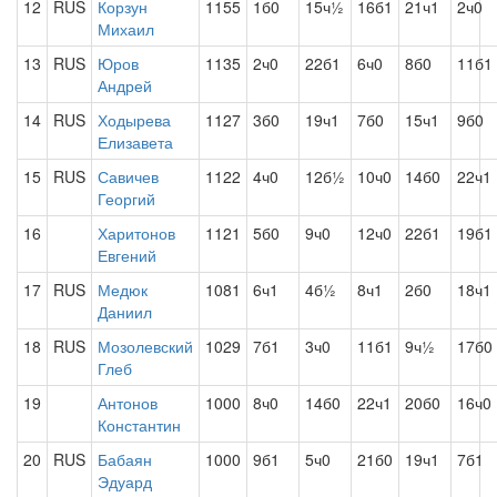
12
RUS
Корзун
1155
1б0
15ч½
16б1
21ч1
2ч0
Михаил
13
RUS
Юров
1135
2ч0
22б1
6ч0
8б0
11б1
Андрей
14
RUS
Ходырева
1127
3б0
19ч1
7б0
15ч1
9б0
Елизавета
15
RUS
Савичев
1122
4ч0
12б½
10ч0
14б0
22ч1
Георгий
16
Харитонов
1121
5б0
9ч0
12ч0
22б1
19б1
Евгений
17
RUS
Медюк
1081
6ч1
4б½
8ч1
2б0
18ч1
Даниил
18
RUS
Мозолевский
1029
7б1
3ч0
11б1
9ч½
17б0
Глеб
19
Антонов
1000
8ч0
14б0
22ч1
20б0
16ч0
Константин
20
RUS
Бабаян
1000
9б1
5ч0
21б0
19ч1
7б1
Эдуард