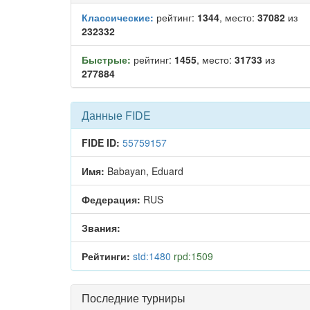
Классические:
рейтинг:
1344
, место:
37082
из
232332
Быстрые:
рейтинг:
1455
, место:
31733
из
277884
Данные FIDE
FIDE ID:
55759157
Имя:
Babayan, Eduard
Федерация:
RUS
Звания:
Рейтинги:
std:1480
rpd:1509
Последние турниры