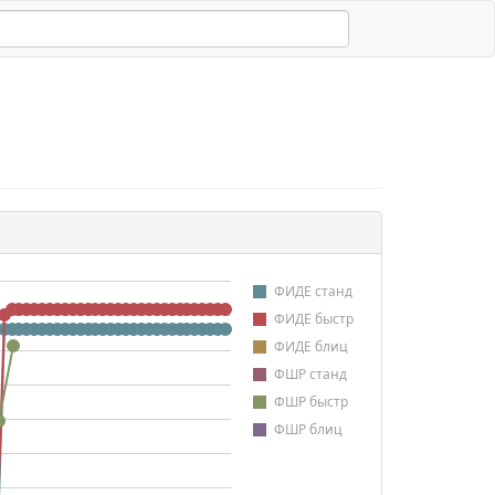
ФИДЕ станд
ФИДЕ быстр
ФИДЕ блиц
ФШР станд
ФШР быстр
ФШР блиц