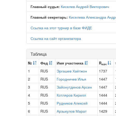
Главный судья:
Киселев Андрей Викторович
Главный секретарь:
Киселева Александра Анд
Ссылка на этот турнир в базе ФИДЕ
Ссылка на сайт организатора
Таблица
№
Фед
Имя участника
R
нач
1
RUS
Эргашев Хаётжон
1737
2
RUS
Городничев Илья
1447
3
RUS
Зайонутдинов Арсен
1447
4
RUS
Котляров Кирилл
1444
5
RUS
Рудников Алексей
1444
6
RUS
Арзыкулов Марат
1429