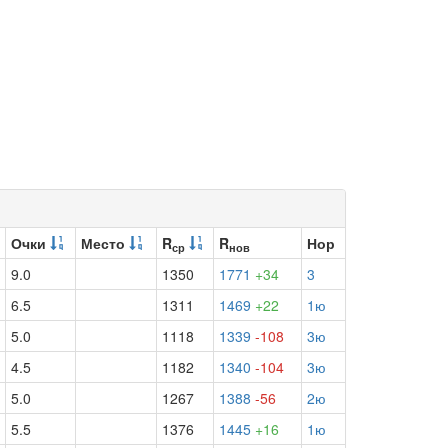
Очки
Место
R
R
Нор
ср
нов
9.0
1350
1771
+34
3
6.5
1311
1469
+22
1ю
5.0
1118
1339
-108
3ю
4.5
1182
1340
-104
3ю
5.0
1267
1388
-56
2ю
5.5
1376
1445
+16
1ю