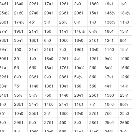
24б1
16ч0
22б1
17ч1
12б1
2ч0
18б0
19ч1
1ч0
25ч½
21б0
27ч0
29ч1
26б1
20б1
15ч1
14б½
18ч½
26б1
17ч½
4б1
5ч1
2б½
6ч1
1ч0
13б½
11ч0
27ч1
19б1
21ч1
1б0
11ч1
14б½
6ч½
18б1
13ч1
28б1
35ч1
16б1
6ч0
10б0
18ч0
21б1
12ч1
9б1
29ч1
1б0
31ч1
21б1
7ч0
19б1
13ч0
11б0
15ч1
30б1
3б1
1ч0
16ч0
22б1
4ч1
12б1
9ч½
10б0
31ч1
5б1
6б0
18ч1
17б1
10ч½
2б0
8ч½
16б0
32б1
6ч0
26б1
2ч0
28б1
5ч½
8б0
17ч1
12б0
33ч1
7б1
11ч0
13б1
19ч1
1б0
5б0
4ч1
14ч1
34б1
9б½
3ч½
7б0
14ч0
28ч1
25б1
15б0
23ч1
1ч0
28б1
34ч1
14б0
24ч1
11б1
7ч1
10ч0
8б½
2б1
10ч0
35б1
3ч1
16б0
12ч0
27б1
7б0
25ч0
3ч0
29б1
5ч0
27б1
4б0
8ч0
28б1
25ч0
26б0
4б1
8ч1
10б0
12ч0
5б0
31ч1
11ч0
24б1
3ч0