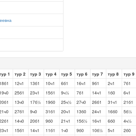
реевна
тур 1
тур 2
тур 3
тур 4
тур 5
тур 6
тур 7
тур 8
тур 9
18б1
12ч1
13б1
10ч1
6б1
16ч1
9б1
2ч1
7б1
19ч0
25б1
23ч1
15б1
9ч½
7б1
14ч1
1б0
6ч1
20б1
13ч0
17б½
19б0
25ч½
27ч0
26б1
31ч1
21б1
21ч0
27б1
9ч0
31б1
20ч1
13б0
24ч1
16б0
5б½
22б1
14ч0
20б1
9б0
21ч1
15б½
16ч1
6б0
4ч½
23ч1
15б1
14ч1
11б1
1ч0
9б0
10б½
5ч1
2б0