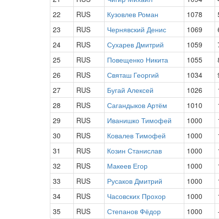
22
RUS
Кузовлев Роман
1078
23
RUS
Чернявский Денис
1069
24
RUS
Сухарев Дмитрий
1059
25
RUS
Повещенко Никита
1055
26
RUS
Святаш Георгий
1034
27
RUS
Бугай Алексей
1026
28
RUS
Сагандыков Артём
1010
29
RUS
Иванишко Тимофей
1000
30
RUS
Ковалев Тимофей
1000
31
RUS
Козин Станислав
1000
32
RUS
Макеев Егор
1000
33
RUS
Русаков Дмитрий
1000
34
RUS
Часовских Прохор
1000
35
RUS
Степанов Фёдор
1000