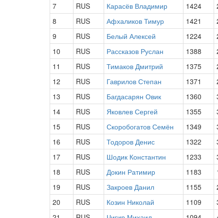
7
RUS
Карасёв Владимир
1424
8
RUS
Афхаликов Тимур
1421
9
RUS
Белый Алексей
1224
10
RUS
Рассказов Руслан
1388
11
RUS
Тимаков Дмитрий
1375
12
RUS
Гаврилов Степан
1371
13
RUS
Багдасарян Овик
1360
14
RUS
Яковлев Сергей
1355
15
RUS
Скоробогатов Семён
1349
16
RUS
Тодоров Денис
1322
17
RUS
Шодик Константин
1233
18
RUS
Докин Ратимир
1183
19
RUS
Закроев Данил
1155
20
RUS
Козин Николай
1109
21
RUS
Чигир Михаил
1094