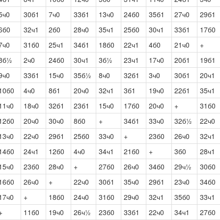
5ч0
30б1
7ч0
33б1
13ч0
24б0
35б1
27ч0
29б1
6б0
32ч1
2б0
28ч0
35ч1
25б0
30ч1
33б1
17б0
7ч0
31б0
25ч1
34б1
18б0
22ч1
4б0
21ч0
+
8б½
2ч0
24б0
30ч1
3б½
23ч1
17ч0
20б1
19б1
9ч0
33б1
15ч0
35б½
8ч0
32б1
3ч0
30б1
20ч1
10б0
4ч0
8б1
20ч0
32ч1
3б1
19ч0
22б1
35ч1
11ч0
18ч0
32б1
23б1
15ч0
17б0
20ч0
+
31б0
12б0
20ч0
30ч0
8б0
+
34б1
33ч0
32б½
22ч0
13ч0
22ч0
29б1
25б0
33ч0
+
23б0
26ч0
32ч1
14б0
24ч1
12б0
4ч0
34ч1
21б0
+
3б0
28ч1
15ч0
23б0
28ч0
+
27б0
26ч0
34б0
29ч½
30б0
16б0
26ч0
+
22ч0
30б1
35ч0
29б1
23ч0
34б0
17ч0
+
18б0
24ч0
31б0
29ч0
32ч1
35б0
33ч1
+
11б0
19ч0
26ч½
23б0
33б1
22ч0
34ч1
27б0