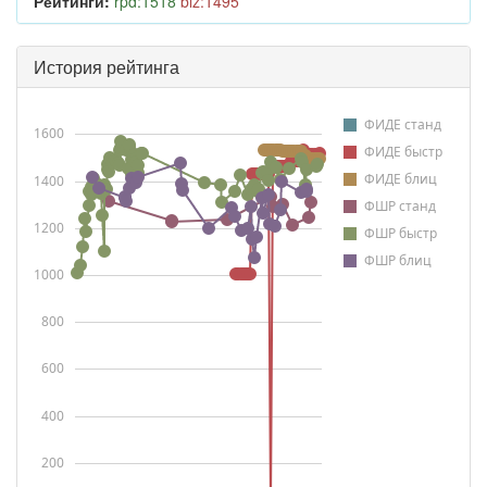
Рейтинги:
rpd:1518
blz:1495
История рейтинга
ФИДЕ станд
1600
ФИДЕ быстр
ФИДЕ блиц
1400
ФШР станд
1200
ФШР быстр
ФШР блиц
1000
800
600
400
200