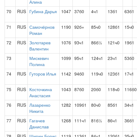
Алина
70
RUS
Губина Дарья
1047
37б0
4ч1
13б1
63б1
71
RUS
Самочёрнов
1190
92б+
85ч0
128б1
15ч0
Роман
72
RUS
Золотарев
1076
93ч1
86б½
121ч0
19б1
Валентин
73
Мискевич
1099
95ч1
124ч1
23ч1
53б0
Полина
74
RUS
Гуторов Илья
1142
94б0
119ч0
123б1
17ч1
75
RUS
Косточкина
1043
87б0
20б0
118ч0
116б0
Анастасия
76
RUS
Лазаренко
1282
109б1
80ч0
85б1
34ч1
Никита
77
RUS
Гагачев
1268
111ч1
81б½
86ч1
36б1
Данислав
78
RUS
Ширин Борис
1119
113б1
84ч1
120б1
35ч0