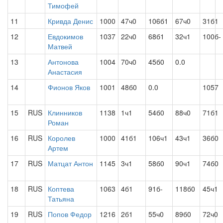
Тимофей
11
Кривда Денис
1000
47ч0
106б1
67ч0
31б1
12
Евдокимов
1037
22ч0
68б1
32ч1
100б-
Матвей
13
Антонова
1004
70ч0
45б0
0.0
Анастасия
14
Фионов Яков
1001
48б0
0.0
1057
15
RUS
Клинников
1138
1ч1
54б0
88ч0
71б1
Роман
16
RUS
Королев
1000
41б1
106ч1
43ч1
36б0
Артем
17
RUS
Матцат Антон
1145
3ч1
58б0
90ч1
74б0
18
RUS
Коптева
1063
4б1
91б-
118б0
45ч1
Татьяна
19
RUS
Попов Федор
1216
2б1
55ч0
89б0
72ч0