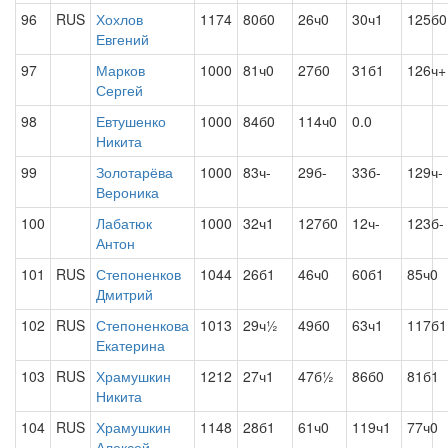
96
RUS
Хохлов
1174
80б0
26ч0
30ч1
125б0
Евгений
97
Марков
1000
81ч0
27б0
31б1
126ч+
Сергей
98
Евтушенко
1000
84б0
114ч0
0.0
Никита
99
Золотарёва
1000
83ч-
29б-
33б-
129ч-
Вероника
100
Лабатюк
1000
32ч1
127б0
12ч-
123б-
Антон
101
RUS
Степоненков
1044
26б1
46ч0
60б1
85ч0
Дмитрий
102
RUS
Степоненкова
1013
29ч½
49б0
63ч1
117б1
Екатерина
103
RUS
Храмушкин
1212
27ч1
47б½
86б0
81б1
Никита
104
RUS
Храмушкин
1148
28б1
61ч0
119ч1
77ч0
Алексей