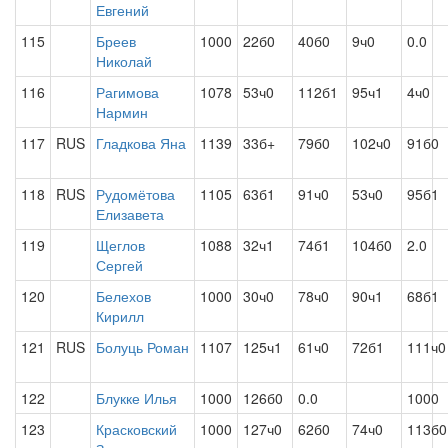
Евгений
115
Бреев
1000
22б0
40б0
9ч0
0.0
Николай
116
Рагимова
1078
53ч0
112б1
95ч1
4ч0
Нармин
117
RUS
Гладкова Яна
1139
33б+
79б0
102ч0
91б0
118
RUS
Рудомётова
1105
63б1
91ч0
53ч0
95б1
Елизавета
119
Щеглов
1088
32ч1
74б1
104б0
2.0
Сергей
120
Белехов
1000
30ч0
78ч0
90ч1
68б1
Кирилл
121
RUS
Болуць Роман
1107
125ч1
61ч0
72б1
111ч0
122
Блукке Илья
1000
126б0
0.0
1000
123
Красковский
1000
127ч0
62б0
74ч0
113б0