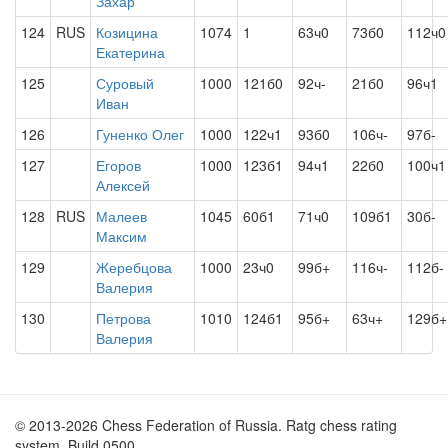
Захар
124
RUS
Козицина
1074
1
63ч0
73б0
112ч0
Екатерина
125
Суровый
1000
121б0
92ч-
21б0
96ч1
Иван
126
Гуненко Олег
1000
122ч1
93б0
106ч-
97б-
127
Егоров
1000
123б1
94ч1
22б0
100ч1
Алексей
128
RUS
Малеев
1045
60б1
71ч0
109б1
30б-
Максим
129
Жеребцова
1000
23ч0
99б+
116ч-
112б-
Валерия
130
Петрова
1010
124б1
95б+
63ч+
129б+
Валерия
© 2013-2026 Chess Federation of Russia. Ratg chess rating
system. Build 0500