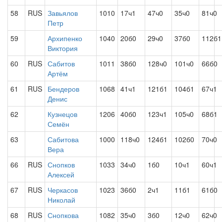
58
RUS
Завьялов
1010
17ч1
47ч0
35ч0
81ч0
Петр
59
Архипенко
1040
20б0
29ч0
37б0
112б1
Виктория
60
RUS
Сабитов
1011
38б0
128ч0
101ч0
66б0
Артём
61
RUS
Бендеров
1068
41ч1
121б1
104б1
67ч1
Денис
62
Кузнецов
1206
40б0
123ч1
105ч0
68б1
Семён
63
Сабитова
1000
118ч0
124б1
102б0
70ч0
Вера
66
RUS
Снопков
1033
34ч0
1б0
10ч1
60ч1
Алексей
67
RUS
Черкасов
1023
36б0
2ч1
11б1
61б0
Николай
68
RUS
Снопкова
1082
35ч0
3б0
12ч0
62ч0