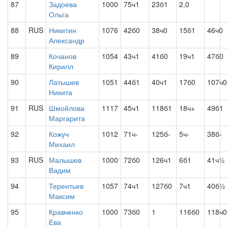
87
Задоева
1000
75ч1
23б1
2.0
Ольга
88
RUS
Никитин
1076
42б0
38ч0
15б1
46ч0
Александр
89
Кочанов
1054
43ч1
41б0
19ч1
47б0
Кирилл
90
Латышев
1051
44б1
40ч1
17б0
107ч0
Никита
91
RUS
Шмойлова
1117
45ч1
118б1
18ч+
49б1
Маргарита
92
Кожуч
1012
71ч-
125б-
5ч-
38б-
Михаил
93
RUS
Малышев
1000
72б0
126ч1
6б1
41ч½
Вадим
94
Терентьев
1057
74ч1
127б0
7ч1
40б½
Максим
95
Кравченко
1000
73б0
1
116б0
118ч0
Ева