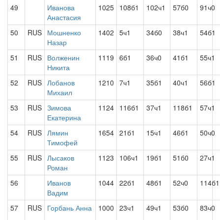
49
Иванова
1025
108б1
102ч1
57б0
91ч0
Анастасия
50
RUS
Мошненко
1402
5ч1
34б0
38ч1
54б1
Назар
51
RUS
Волженин
1119
6б1
36ч0
41б1
55ч1
Никита
52
RUS
Лобанов
1210
7ч1
35б1
40ч1
56б1
Михаил
53
RUS
Зимова
1124
116б1
37ч1
118б1
57ч1
Екатерина
54
RUS
Лямин
1654
21б1
15ч1
46б1
50ч0
Тимофей
55
RUS
Лысаков
1123
106ч1
19б1
51б0
27ч1
Роман
56
Иванов
1044
22б1
48б1
52ч0
114б1
Вадим
57
RUS
Горбань Анна
1000
23ч1
49ч1
53б0
83ч0