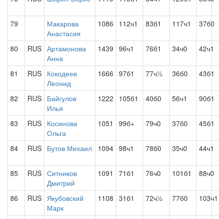
79
Макарова
1086
112ч1
83б1
117ч1
37б0
Анастасия
80
RUS
Артамонова
1439
96ч1
76б1
34ч0
42ч1
Анна
81
RUS
Кокодеев
1666
97б1
77ч½
36б0
43б1
Леонид
82
RUS
Байгулов
1222
105б1
40б0
56ч1
90б1
Илья
83
RUS
Косинова
1051
99б+
79ч0
37б0
45б1
Ольга
84
RUS
Бутов Михаил
1094
98ч1
78б0
35ч0
44ч1
85
RUS
Ситников
1091
71б1
76ч0
101б1
88ч0
Дмитрий
86
RUS
Якубовский
1108
31б1
72ч½
77б0
103ч1
Марк