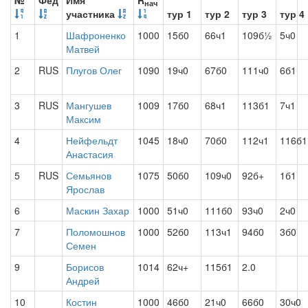
№
Фед
Имя
R
нач
участника
тур 1
тур 2
тур 3
тур 4
1
Шафроненко
1000
15б0
66ч1
109б½
5ч0
Матвей
2
RUS
Плугов Олег
1090
19ч0
67б0
111ч0
6б1
3
RUS
Мангушев
1009
17б0
68ч1
113б1
7ч1
Максим
4
Нейфельдт
1045
18ч0
70б0
112ч1
116б1
Анастасия
5
RUS
Семьянов
1075
50б0
109ч0
92б+
1б1
Ярослав
6
Маскин Захар
1000
51ч0
111б0
93ч0
2ч0
7
Поломошнов
1000
52б0
113ч1
94б0
3б0
Семен
9
Борисов
1014
62ч+
115б1
2.0
Андрей
10
Костин
1000
46б0
21ч0
66б0
30ч0