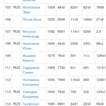
105
RUS
Мальбахов
1009
48ч0
62б1
82ч0
78б0
Эрик
106
Попов Илья
1020
55б0
11ч0
126б+
27ч0
107
RUS
Матузов
1082
90б1
114ч1
52б0
2.0
Александр
108
RUS
Налиткина
1000
49ч0
23б0
33б+
99ч+
Юлия
109
Мышкин
1075
76ч0
5б1
1ч½
128ч0
Кирилл
111
RUS
Судариков
1069
77б0
6ч1
2б1
121б1
Семен
112
Натяженко
1000
79б0
116ч0
4б0
124б1
Екатерина
113
RUS
Смердов
1000
78ч0
7б0
3ч0
123ч1
Владимир
114
RUS
Трифонов
1060
98б1
44б1
22ч0
56ч0