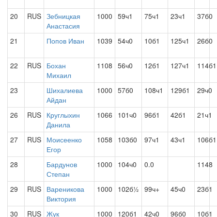
20
RUS
Зебницкая
1000
59ч1
75ч1
23ч1
37б0
Анастасия
21
Попов Иван
1039
54ч0
10б1
125ч1
26б0
22
RUS
Бохан
1108
56ч0
12б1
127ч1
114б1
Михаил
23
Шихалиева
1000
57б0
108ч1
129б1
29ч0
Айдан
26
RUS
Круглыхин
1066
101ч0
96б1
42б1
21ч1
Данила
27
RUS
Моисеенко
1058
103б0
97ч1
43ч1
106б1
Егор
28
Бардунов
1000
104ч0
0.0
1148
Степан
29
RUS
Вареникова
1000
102б½
99ч+
45ч0
23б1
Виктория
30
RUS
Жук
1000
120б1
42ч0
96б0
10б1