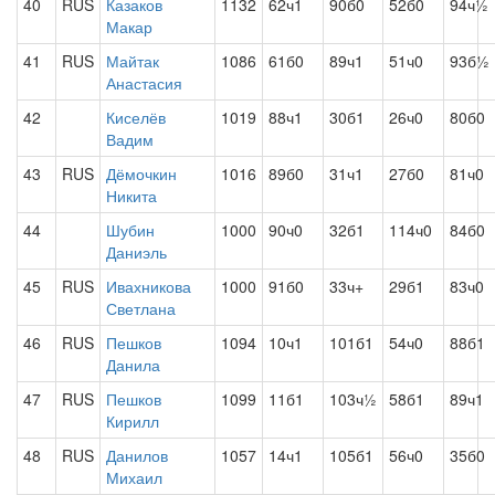
40
RUS
Казаков
1132
62ч1
90б0
52б0
94ч½
Макар
41
RUS
Майтак
1086
61б0
89ч1
51ч0
93б½
Анастасия
42
Киселёв
1019
88ч1
30б1
26ч0
80б0
Вадим
43
RUS
Дёмочкин
1016
89б0
31ч1
27б0
81ч0
Никита
44
Шубин
1000
90ч0
32б1
114ч0
84б0
Даниэль
45
RUS
Ивахникова
1000
91б0
33ч+
29б1
83ч0
Светлана
46
RUS
Пешков
1094
10ч1
101б1
54ч0
88б1
Данила
47
RUS
Пешков
1099
11б1
103ч½
58б1
89ч1
Кирилл
48
RUS
Данилов
1057
14ч1
105б1
56ч0
35б0
Михаил