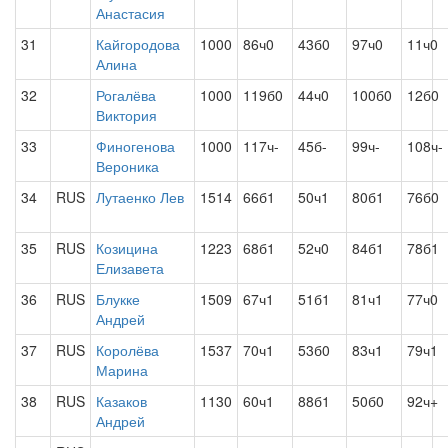
Анастасия
31
Кайгородова
1000
86ч0
43б0
97ч0
11ч0
Алина
32
Рогалёва
1000
119б0
44ч0
100б0
12б0
Виктория
33
Финогенова
1000
117ч-
45б-
99ч-
108ч-
Вероника
34
RUS
Лутаенко Лев
1514
66б1
50ч1
80б1
76б0
35
RUS
Козицина
1223
68б1
52ч0
84б1
78б1
Елизавета
36
RUS
Блукке
1509
67ч1
51б1
81ч1
77ч0
Андрей
37
RUS
Королёва
1537
70ч1
53б0
83ч1
79ч1
Марина
38
RUS
Казаков
1130
60ч1
88б1
50б0
92ч+
Андрей