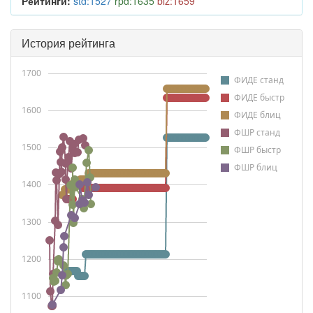
Рейтинги:
std:1527
rpd:1635
blz:1659
История рейтинга
1700
ФИДЕ станд
ФИДЕ быстр
1600
ФИДЕ блиц
ФШР станд
1500
ФШР быстр
ФШР блиц
1400
1300
1200
1100