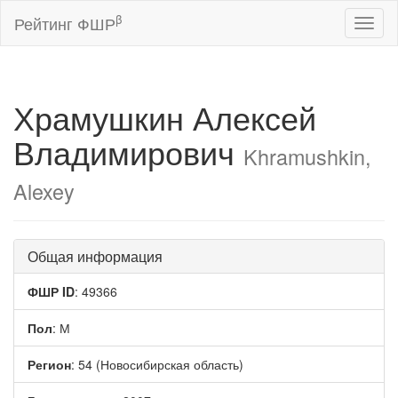
β
Рейтинг ФШР
Toggl
naviga
Храмушкин Алексей
Владимирович
Khramushkin,
Alexey
Общая информация
ФШР ID
: 49366
Пол
: М
Регион
: 54 (Новосибирская область)