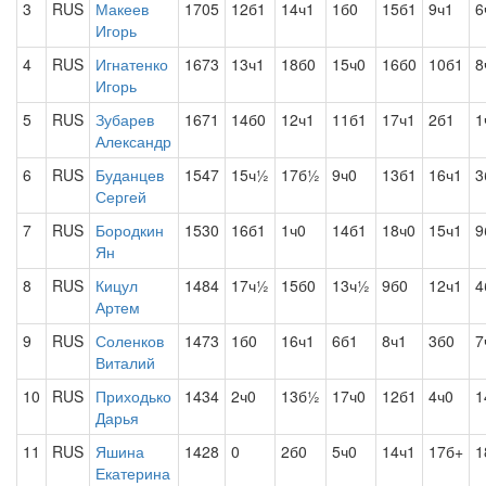
3
RUS
Макеев
1705
12б1
14ч1
1б0
15б1
9ч1
6
Игорь
4
RUS
Игнатенко
1673
13ч1
18б0
15ч0
16б0
10б1
8
Игорь
5
RUS
Зубарев
1671
14б0
12ч1
11б1
17ч1
2б1
1
Александр
6
RUS
Буданцев
1547
15ч½
17б½
9ч0
13б1
16ч1
3
Сергей
7
RUS
Бородкин
1530
16б1
1ч0
14б1
18ч0
15ч1
9
Ян
8
RUS
Кицул
1484
17ч½
15б0
13ч½
9б0
12ч1
4
Артем
9
RUS
Соленков
1473
1б0
16ч1
6б1
8ч1
3б0
7
Виталий
10
RUS
Приходько
1434
2ч0
13б½
17ч0
12б1
4ч0
1
Дарья
11
RUS
Яшина
1428
0
2б0
5ч0
14ч1
17б+
1
Екатерина