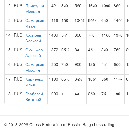
12
RUS
Приходько
1421
3ч0
5б0
16ч0
10ч0
8б0
+
Михаил
13
RUS
Самаркин
1416
4б0
10ч½
8б½
6ч0
14б1
1
Иван
14
RUS
Козырев
1409
5ч1
3б0
7ч0
11б0
13ч0
1
Алексей
15
RUS
Окуньков
1372
6б½
8ч1
4б1
3ч0
7б0
2
Алексей
16
RUS
Самаркин
1350
7ч0
9б0
12б1
4ч1
6б0
1
Михаил
17
RUS
Кириенко
1190
8б½
6ч½
10б1
5б0
11ч-
0
Илья
18
RUS
Грабазей
1000
+
4ч1
2б0
7б1
1ч0
1
Виталий
© 2013-2026 Chess Federation of Russia. Ratg chess rating