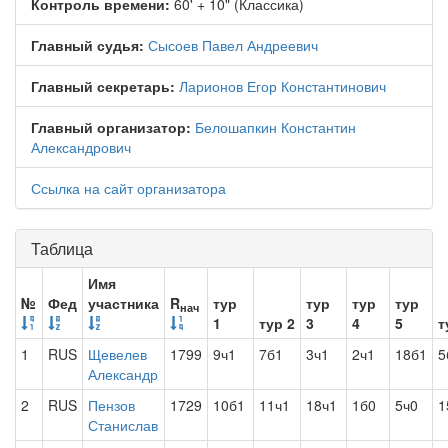
Контроль времени:
60' + 10" (Классика)
Главный судья:
Сысоев Павел Андреевич
Главный секретарь:
Ларионов Егор Константинович
Главный организатор:
Белошапкин Константин
Александрович
Ссылка на сайт организатора
Таблица
Имя
№
Фед
участника
R
тур
тур
тур
тур
нач
1
тур 2
3
4
5
т
1
RUS
Щевелев
1799
9ч1
7б1
3ч1
2ч1
18б1
5
Александр
2
RUS
Пензов
1729
10б1
11ч1
18ч1
1б0
5ч0
1
Станислав