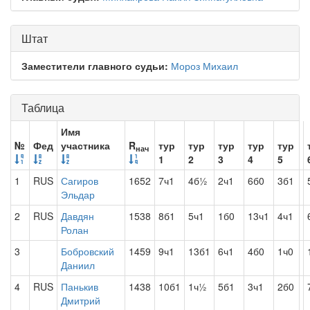
Штат
Заместители главного судьи:
Мороз Михаил
Таблица
Имя
№
Фед
участника
R
тур
тур
тур
тур
тур
нач
1
2
3
4
5
1
RUS
Сагиров
1652
7ч1
4б½
2ч1
6б0
3б1
Эльдар
2
RUS
Давдян
1538
8б1
5ч1
1б0
13ч1
4ч1
Ролан
3
Бобровский
1459
9ч1
13б1
6ч1
4б0
1ч0
Даниил
4
RUS
Панькив
1438
10б1
1ч½
5б1
3ч1
2б0
Дмитрий