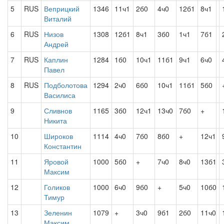
5
RUS
Веприцкий
1346
11ч1
2б0
4ч0
12б1
8ч1
Виталий
6
RUS
Низов
1308
12б1
8ч1
3б0
1ч1
7б1
Андрей
7
RUS
Каплин
1284
1б0
10ч1
11б1
9ч1
6ч0
Павел
8
RUS
Подболотова
1294
2ч0
6б0
10ч1
11б1
5б0
Василиса
9
Сливнов
1165
3б0
12ч1
13ч0
7б0
+
Никита
10
Широков
1114
4ч0
7б0
8б0
+
12ч1
Константин
11
Яровой
1000
5б0
+
7ч0
8ч0
13б1
Максим
12
Голиков
1000
6ч0
9б0
+
5ч0
10б0
Тимур
13
Зеленин
1079
+
3ч0
9б1
2б0
11ч0
Максим