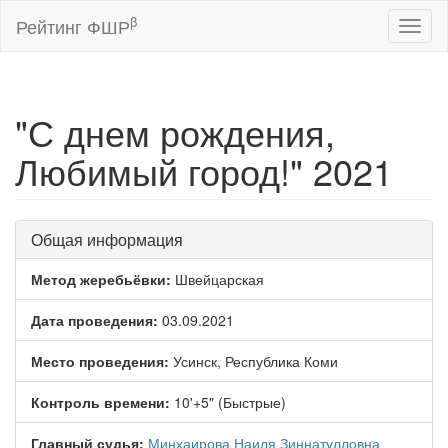
β
Рейтинг ФШР
Toggl
naviga
"С днем рождения,
Любимый город!" 2021
Общая информация
Метод жеребьёвки:
Швейцарская
Дата проведения:
03.09.2021
Место проведения:
Усинск, Республика Коми
Контроль времени:
10'+5" (Быстрые)
Главный судья:
Минхаирова Наиля Зиннатулловна