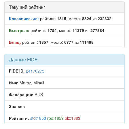
Текущий рейтинг
Классические:
рейтинг:
1815
, место:
8324
из
232332
Быстрые:
рейтинг:
1754
, место:
11379
из
277884
Блиц:
рейтинг:
1857
, место:
6777
из
111498
Данные FIDE
FIDE ID:
24170275
Имя:
Moroz, Mihail
Федерация:
RUS
Звания:
Рейтинги:
std:1850
rpd:1859
blz:1883