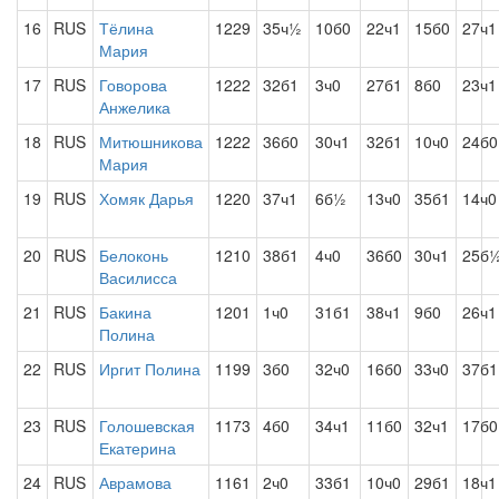
16
RUS
Тёлина
1229
35ч½
10б0
22ч1
15б0
27ч1
Мария
17
RUS
Говорова
1222
32б1
3ч0
27б1
8б0
23ч1
Анжелика
18
RUS
Митюшникова
1222
36б0
30ч1
32б1
10ч0
24б0
Мария
19
RUS
Хомяк Дарья
1220
37ч1
6б½
13ч0
35б1
14ч0
20
RUS
Белоконь
1210
38б1
4ч0
36б0
30ч1
25б
Василисса
21
RUS
Бакина
1201
1ч0
31б1
38ч1
9б0
26ч1
Полина
22
RUS
Иргит Полина
1199
3б0
32ч0
16б0
33ч0
37б1
23
RUS
Голошевская
1173
4б0
34ч1
11б0
32ч1
17б0
Екатерина
24
RUS
Аврамова
1161
2ч0
33б1
10ч0
29б1
18ч1