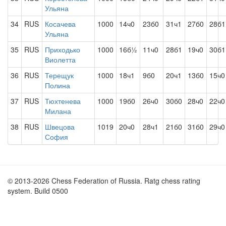
Ульяна
34
RUS
Косачева
1000
14ч0
23б0
31ч1
27б0
28б1
Ульяна
35
RUS
Приходько
1000
16б½
11ч0
28б1
19ч0
30б1
Виолетта
36
RUS
Терещук
1000
18ч1
9б0
20ч1
13б0
15ч0
Полина
37
RUS
Тюхтенева
1000
19б0
26ч0
30б0
28ч0
22ч0
Милана
38
RUS
Швецова
1019
20ч0
28ч1
21б0
31б0
29ч0
София
© 2013-2026 Chess Federation of Russia. Ratg chess rating
system. Build 0500