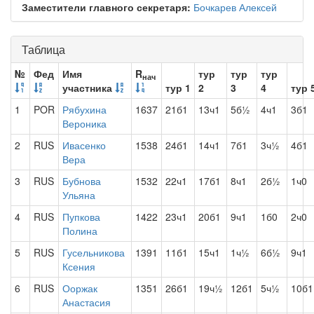
Заместители главного секретаря:
Бочкарев Алексей
Таблица
№
Фед
Имя
R
тур
тур
тур
нач
участника
тур 1
2
3
4
тур 
1
POR
Рябухина
1637
21б1
13ч1
5б½
4ч1
3б1
Вероника
2
RUS
Ивасенко
1538
24б1
14ч1
7б1
3ч½
4б1
Вера
3
RUS
Бубнова
1532
22ч1
17б1
8ч1
2б½
1ч0
Ульяна
4
RUS
Пупкова
1422
23ч1
20б1
9ч1
1б0
2ч0
Полина
5
RUS
Гусельникова
1391
11б1
15ч1
1ч½
6б½
9ч1
Ксения
6
RUS
Ооржак
1351
26б1
19ч½
12б1
5ч½
10б1
Анастасия