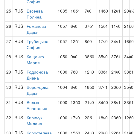
София
25
RUS
Евсеева
1085
10б1
7ч0
14б0
12ч1
20ч
Полина
26
RUS
Романова
1057
6ч0
37б1
15б1
11ч0
21б0
Дарья
27
RUS
Трубицына
1057
12б1
8б0
17ч0
34ч1
16б0
София
28
RUS
Кащенко
1050
9ч0
38б0
35ч0
37б1
34ч0
Мария
29
RUS
Родионова
1000
7б0
12ч0
33б1
24ч0
38б1
Диана
30
RUS
Ворожцова
1004
8ч0
18б0
37ч1
20б0
35ч0
Дарья
31
RUS
Вялых
1000
13б0
21ч0
34б0
38ч1
33б1
Анастасия
32
RUS
Киричук
1000
17ч0
22б1
18ч0
23б0
12б0
Милана
33
RUS
Коростелёва
1000
15б0
24ч0
29ч0
22б1
31ч0