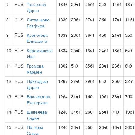
7
RUS
Тюкалова
1346
29ч1
25б1
2ч0
14б1
13ч1
Дарья
8
RUS
Литвинкова
1339
30б1
27ч1
3б0
17ч1
11б1
Глафира
9
RUS
Кропотова
1339
28б1
36ч1
4б0
21ч1
5б0
Елизавета
10
RUS
Карамчакова
1334
25ч0
16ч1
24б1
18б1
6ч0
Яна
11
RUS
Громова
1302
5ч0
35б1
23ч1
26б1
8ч0
Кармен
12
RUS
Приходько
1267
27ч0
29б1
6ч0
25б0
32ч1
Дарья
13
RUS
Власенкова
1264
31ч1
1б0
19б1
36ч1
7б0
Екатерина
14
RUS
Шевелева
1240
34б1
2б0
25ч1
7ч0
19б1
Лидия
15
RUS
Попкова
1240
33ч1
5б0
26ч0
16ч1
36б1
Ольга