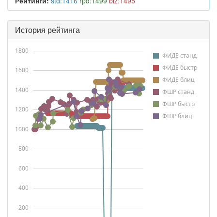
Рейтинги:
std:1416
rpd:1499
blz:1495
История рейтинга
1800
ФИДЕ станд
ФИДЕ быстр
1600
ФИДЕ блиц
1400
ФШР станд
ФШР быстр
1200
ФШР блиц
1000
800
600
400
200