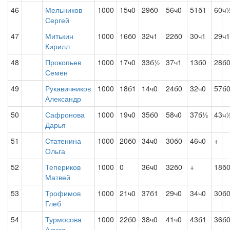
46
Мельников
1000
15ч0
29б0
56ч0
51б1
60ч
Сергей
47
Митькин
1000
16б0
32ч1
22б0
30ч1
29ч1
Кирилл
48
Прокопьев
1000
17ч0
33б½
37ч1
13б0
28б
Семен
49
Рукавичников
1000
18б1
14ч0
24б0
32ч0
57б
Александр
50
Сафронова
1000
19ч0
35б0
58ч0
37б½
43ч
Дарья
51
Статенина
1000
20б0
34ч0
30б0
46ч0
+
Ольга
52
Тепериков
1000
0
36ч0
32б0
+
18б
Матвей
53
Трофимов
1000
21ч0
37б1
29ч0
34ч0
30б
Глеб
54
Турмосова
1000
22б0
38ч0
41ч0
43б1
36б
Алиса