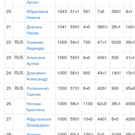
Арсен
20
Ибрагимов
1043
51ч1
5б1
7ч0
39б1
9ч1
Никита
21
Довгань
1041
53б1
4ч0
38б½
28ч1
14б
Назар
22
RUS
Ушакова
1009
54ч1
7б0
47ч1
62б0
39ч1
Надежда
23
RUS
Алексеев
1000
55б1
6ч0
40б1
5б0
41ч1
Артём
24
RUS
Дорожкин
1000
56ч1
9б0
49ч1
14б1
13ч1
Александр
25
RUS
Логвиненко
1000
57б1
8ч0
42б1
9б0
45ч0
Таисия
26
Носова
1000
58ч1
11б0
62ч0
38ч1
40б
Кристина
27
Абдулазизов
1000
59б1
10ч0
44б1
8ч0
42б
Шокирджон
28
Акинин
1000
60ч1
13б½
5ч0
21б0
48ч1