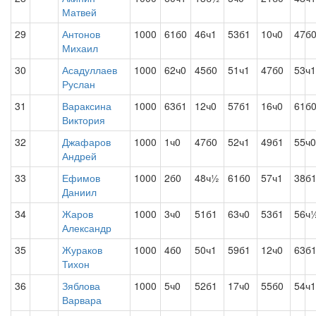
Матвей
29
Антонов
1000
61б0
46ч1
53б1
10ч0
47б
Михаил
30
Асадуллаев
1000
62ч0
45б0
51ч1
47б0
53ч1
Руслан
31
Вараксина
1000
63б1
12ч0
57б1
16ч0
61б
Виктория
32
Джафаров
1000
1ч0
47б0
52ч1
49б1
55ч0
Андрей
33
Ефимов
1000
2б0
48ч½
61б0
57ч1
38б
Даниил
34
Жаров
1000
3ч0
51б1
63ч0
53б1
56ч
Александр
35
Жураков
1000
4б0
50ч1
59б1
12ч0
63б
Тихон
36
Зяблова
1000
5ч0
52б1
17ч0
55б0
54ч1
Варвара