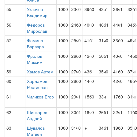
55
Уклечев
1000
23ч0
39б0
43ч1
36ч1
32б
Владимир
56
Фёдоров
1000
24б0
40ч0
46б1
44ч1
34б
Мирослав
57
Фомина
1000
25ч0
41б1
31ч0
33б0
49ч1
Варвара
58
Фролов
1000
26б0
42ч0
50б1
40ч0
44б
Максим
59
Хамов Артем
1000
27ч0
43б1
35ч0
41б0
37ч1
60
Харламов
1000
28б0
44ч0
+
42ч0
46б
Ростислав
61
Чиликов Егор
1000
29ч1
15б0
33ч1
17б0
31ч1
62
Шинкарев
1000
30б1
18ч0
26б1
22ч1
11б
Андрей
63
Шувалов
1000
31ч0
+
34б1
19б0
35ч0
Матвей