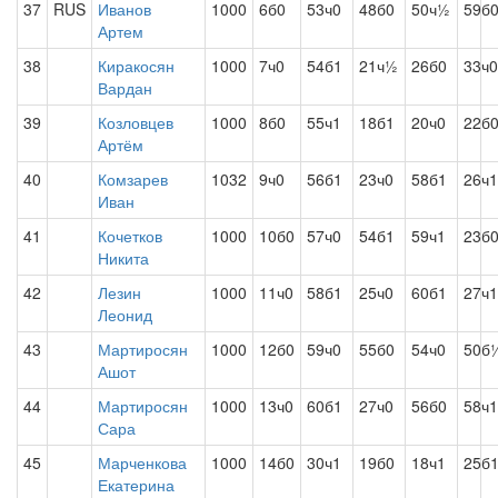
37
RUS
Иванов
1000
6б0
53ч0
48б0
50ч½
59б
Артем
38
Киракосян
1000
7ч0
54б1
21ч½
26б0
33ч0
Вардан
39
Козловцев
1000
8б0
55ч1
18б1
20ч0
22б
Артём
40
Комзарев
1032
9ч0
56б1
23ч0
58б1
26ч1
Иван
41
Кочетков
1000
10б0
57ч0
54б1
59ч1
23б
Никита
42
Лезин
1000
11ч0
58б1
25ч0
60б1
27ч1
Леонид
43
Мартиросян
1000
12б0
59ч0
55б0
54ч0
50б
Ашот
44
Мартиросян
1000
13ч0
60б1
27ч0
56б0
58ч1
Сара
45
Марченкова
1000
14б0
30ч1
19б0
18ч1
25б
Екатерина