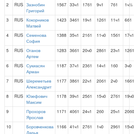
2
RUS
Зазнобин
1567
33ч1
17б1
9ч1
7б1
1ч½
Григорий
3
RUS
Кокорников
1423
34б1
19ч1
12б1
11ч1
6б1
Матвей
4
RUS
Семенова
1388
35ч1
21б1
11ч0
15б1
17ч1
София
5
RUS
Оганов
1283
36б1
20ч0
28б1
23ч1
12б
Артем
6
RUS
Сукиасян
1187
37ч1
23б1
14ч1
1б0
3ч0
Арман
7
RUS
Шереметьев
1177
38б1
22ч1
20б1
2ч0
16б
Александрит
8
RUS
Юзефович
1178
39ч1
25б1
15ч0
27б1
19ч0
Максим
9
Прохоров
1171
40б1
24ч1
2б0
25ч1
20б
Ярослав
10
Боровченкова
1166
41ч1
27б1
1ч0
29б1
15ч0
Дарья