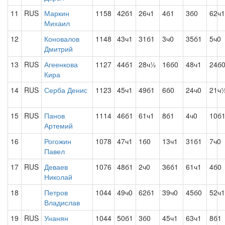
11
RUS
Маркин
1158
42б1
26ч1
4б1
3б0
62ч1
Михаил
12
Коновалов
1148
43ч1
31б1
3ч0
35б1
5ч0
Дмитрий
13
RUS
Агеенкова
1127
44б1
28ч½
16б0
48ч1
24б
Кира
14
RUS
Серба Денис
1123
45ч1
49б1
6б0
24ч0
21ч
15
RUS
Панов
1114
46б1
61ч1
8б1
4ч0
10б
Артемий
16
Рогожин
1078
47ч1
1б0
13ч1
31б1
7ч0
Павел
17
RUS
Деваев
1076
48б1
2ч0
36б1
61ч1
4б0
Николай
18
Петров
1044
49ч0
62б1
39ч0
45б0
52ч1
Владислав
19
RUS
Унанян
1044
50б1
3б0
45ч1
63ч1
8б1