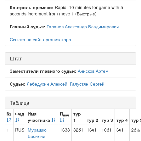
Контроль времени:
Rapid: 10 minutes for game with 5
seconds increment from move 1 (Быстрые)
Главный судья:
Галанов Александр Владимирович
Ссылка на сайт организатора
Штат
Заместители главного судьи:
Анисков Артем
Судьи:
Лебедухин Алексей
,
Галустян Сергей
Таблица
№
Фед
Имя
R
тур
нач
участника
1
тур 2
тур 3
тур 4
тур 
1
RUS
Мурашко
1638
32б1
16ч1
10б1
6ч1
2б½
Василий