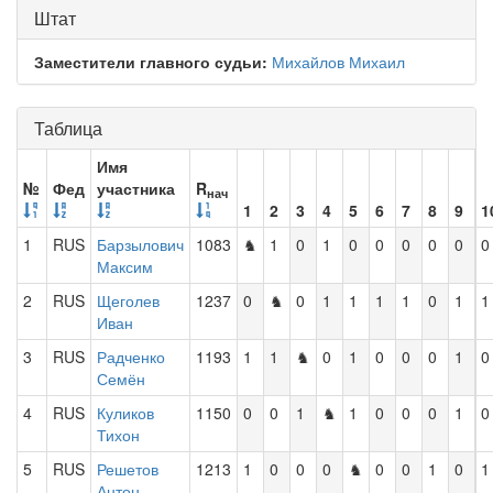
Штат
Заместители главного судьи:
Михайлов Михаил
Таблица
Имя
№
Фед
участника
R
нач
1
2
3
4
5
6
7
8
9
1
1
RUS
Барзылович
1083
♞
1
0
1
0
0
0
0
0
0
Максим
2
RUS
Щеголев
1237
0
♞
0
1
1
1
1
0
1
1
Иван
3
RUS
Радченко
1193
1
1
♞
0
1
0
0
0
1
0
Семён
4
RUS
Куликов
1150
0
0
1
♞
1
0
0
0
1
0
Тихон
5
RUS
Решетов
1213
1
0
0
0
♞
0
0
1
0
1
Антон