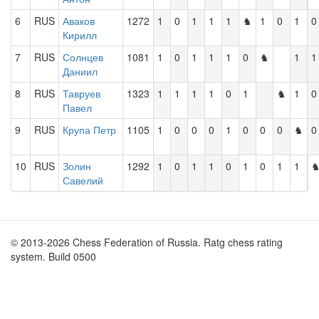
6
RUS
Аваков
1272
1
0
1
1
1
♞
1
0
1
0
Кирилл
7
RUS
Солнцев
1081
1
0
1
1
1
0
♞
1
1
Даниил
8
RUS
Тавруев
1323
1
1
1
1
0
1
♞
1
0
Павел
9
RUS
Крупа Петр
1105
1
0
0
0
1
0
0
0
♞
0
10
RUS
Золин
1292
1
0
1
1
0
1
0
1
1
Савелий
© 2013-2026 Chess Federation of Russia. Ratg chess rating
system. Build 0500