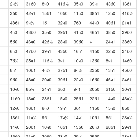
2ч½
31б0
8ч0
41б½
35ч0
39ч1
43б0
16б1
3б0
42ч1
15б1
10б0
11ч0
38б1
12ч0
41б½
48б1
9ч½
1б1
32ч0
7б0
44ч0
40б1
21ч1
4ч0
43б0
35ч0
29б1
41ч0
46б1
38ч0
39б0
5б0
46ч0
42б½
28ч0
39б0
+
24ч1
38б0
6ч0
47б0
39ч1
43б0
16ч1
41б0
22ч0
34б0
7б½
25ч1
11б½
3ч1
10ч0
13б0
8ч1
14б0
8ч1
10б1
4ч½
27б1
6ч½
23б0
13ч1
45б0
9б0
48ч0
20ч0
39б1
22ч0
16б0
46ч1
24б1
10ч0
8б½
24ч1
2б0
9ч1
20б0
21б0
30ч1
11б0
13ч0
28б1
15ч0
25б1
22б1
14ч0
43ч½
12ч0
16б1
6ч0
19ч1
3б1
11б0
15ч0
8б0
13б1
11ч½
9б1
17ч½
14ч1
10б1
5б1
23ч½
14ч0
20б1
10ч0
16б1
13б0
26ч0
28б1
29ч1
15б0
21ч0
30б0
33ч0
29ч1
25б0
+
28ч1