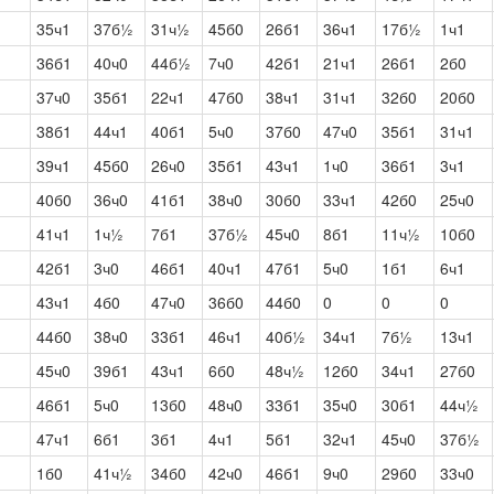
35ч1
37б½
31ч½
45б0
26б1
36ч1
17б½
1ч1
36б1
40ч0
44б½
7ч0
42б1
21ч1
26б1
2б0
37ч0
35б1
22ч1
47б0
38ч1
31ч1
32б0
20б0
38б1
44ч1
40б1
5ч0
37б0
47ч0
35б1
31ч1
39ч1
45б0
26ч0
35б1
43ч1
1ч0
36б1
3ч1
40б0
36ч0
41б1
38ч0
30б0
33ч1
42б0
25ч0
41ч1
1ч½
7б1
37б½
45ч0
8б1
11ч½
10б0
42б1
3ч0
46б1
40ч1
47б1
5ч0
1б1
6ч1
43ч1
4б0
47ч0
36б0
44б0
0
0
0
44б0
38ч0
33б1
46ч1
40б½
34ч1
7б½
13ч1
45ч0
39б1
43ч1
6б0
48ч½
12б0
34ч1
27б0
46б1
5ч0
13б0
48ч0
33б1
35ч0
30б1
44ч½
47ч1
6б1
3б1
4ч1
5б1
32ч1
45ч0
37б½
1б0
41ч½
34б0
42ч0
46б1
9ч0
29б0
33ч0