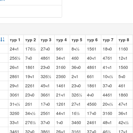
тур 1
тур 2
тур 3
тур 4
тур 5
тур 6
тур 7
тур 8
24ч1
17б½
27ч0
9б1
8ч½
15б1
18ч0
11б0
25б½
7ч0
48б1
34ч1
4б0
40ч1
47б1
12ч1
26ч1
18б1
23ч0
31б0
36ч0
48б1
41ч1
15б0
28б1
19ч1
32б½
23б0
2ч1
6б1
10ч½
5ч0
29ч1
22б1
45ч1
14б1
23ч0
18б1
37ч0
4б1
30б1
23ч0
36б1
21ч1
32б½
4ч0
44б1
18б0
31ч½
2б1
17ч0
12б1
27ч1
45б0
20ч½
47ч1
32б0
34ч½
25б1
44ч1
1б½
17ч0
31б0
36ч1
33ч1
27б½
37ч0
1ч0
34б0
24б1
48ч1
42ч½
34б1
32ч0
38б1
26ч1
31б1
37ч0
4б½
17ч1