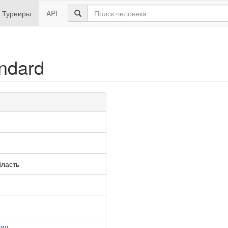
Турниры
API
ndard
бласть
вич