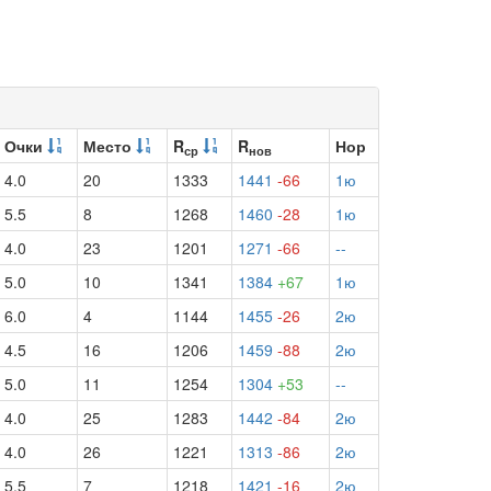
Очки
Место
R
R
Нор
ср
нов
4.0
20
1333
1441
-66
1ю
5.5
8
1268
1460
-28
1ю
4.0
23
1201
1271
-66
--
5.0
10
1341
1384
+67
1ю
6.0
4
1144
1455
-26
2ю
4.5
16
1206
1459
-88
2ю
5.0
11
1254
1304
+53
--
4.0
25
1283
1442
-84
2ю
4.0
26
1221
1313
-86
2ю
5.5
7
1218
1421
-16
2ю