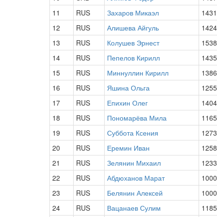
11
RUS
Захаров Микаэл
1431
12
RUS
Алишева Айгуль
1424
13
RUS
Колушев Эрнест
1538
14
RUS
Пепелов Кирилл
1435
15
RUS
Миннуллин Кирилл
1386
16
RUS
Яшина Ольга
1255
17
RUS
Епихин Олег
1404
18
RUS
Пономарёва Мила
1165
19
RUS
Суббота Ксения
1273
20
RUS
Еремин Иван
1258
21
RUS
Зелянин Михаил
1233
22
RUS
Абдюханов Марат
1000
23
RUS
Белянин Алексей
1000
24
RUS
Вацанаев Сулим
1185