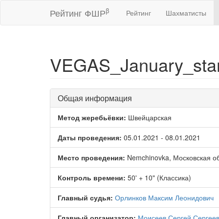
β
Рейтинг ФШР
Рейтинг
Шахматисты
VEGAS_January_sta
Общая информация
Метод жеребьёвки:
Швейцарская
Даты проведения:
05.01.2021 - 08.01.2021
Место проведения:
Nemchinovka, Московская о
Контроль времени:
50' + 10" (Классика)
Главный судья:
Орлинков Максим Леонидович
Главный организатор:
Моисеев Сергей Сергее