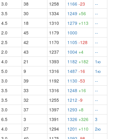
3.0
38
1258
1166
-23
--
3.5
30
1334
1249
+56
--
4.5
18
1310
1279
+113
--
2.0
45
1179
1000
--
2.5
42
1170
1105
-128
--
2.0
43
1237
1004
+4
--
4.0
21
1393
1182
+182
1ю
5.0
9
1316
1487
-16
1ю
3.0
39
1192
1130
-53
--
3.5
33
1316
1248
+16
--
3.5
32
1255
1212
-9
--
3.0
37
1397
1293
+8
--
6.5
3
1391
1326
+326
3
4.0
27
1294
1201
+110
2ю
3.0
40
1175
1092
-98
--