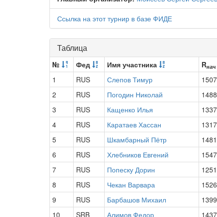
Ссылка на этот турнир в базе ФИДЕ
Таблица
№
Фед
Имя участника
R
нач
1
RUS
Слепов Тимур
1507
2
RUS
Погодин Николай
1488
3
RUS
Кащенко Илья
1337
4
RUS
Каратаев Хассан
1317
5
RUS
Шкамбарный Пётр
1481
6
RUS
Хлебников Евгений
1547
7
RUS
Попеску Дорин
1251
8
RUS
Чекан Варвара
1526
9
RUS
Барбашов Михаил
1399
10
SRB
Алимов Федор
1437