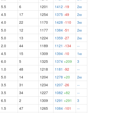
5.5
6
1201
1412
-19
2ю
4.5
17
1254
1375
-49
2ю
4.0
22
1170
1428
-110
3ю
5.0
12
1177
1384
-51
2ю
5.0
13
1224
1359
-27
2ю
2.0
44
1189
1121
-134
--
4.5
15
1309
1394
-10
1ю
6.0
5
1325
1374
+209
3
1.0
48
1218
1181
-92
--
5.0
14
1204
1278
+20
2ю
3.5
31
1234
1207
-26
--
3.5
34
1227
1082
+82
--
6.5
2
1309
1291
+291
3
1.5
47
1265
1084
-101
--