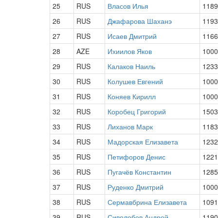
25
RUS
Власов Илья
1189
26
RUS
Джафарова Шаханэ
1193
27
RUS
Исаев Дмитрий
1166
28
AZE
Ихиилов Яков
1000
29
RUS
Калаков Наиль
1233
30
RUS
Колушев Евгений
1000
31
RUS
Коняев Кирилл
1000
32
RUS
Коробец Григорий
1503
33
RUS
Лиханов Марк
1183
34
RUS
Мадорская Елизавета
1232
35
RUS
Петифоров Денис
1221
36
RUS
Пугачёв Константин
1285
37
RUS
Руденко Дмитрий
1000
38
RUS
Сермавбрина Елизавета
1091
39
RUS
Сиволобов Андрей
1190