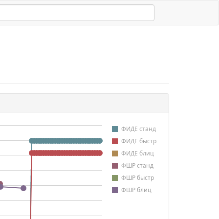
ФИДЕ станд
ФИДЕ быстр
ФИДЕ блиц
ФШР станд
ФШР быстр
ФШР блиц