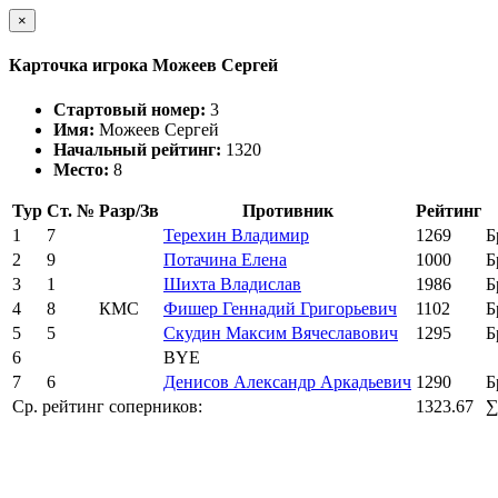
×
Карточка игрока Можеев Сергей
Стартовый номер:
3
Имя:
Можеев Сергей
Начальный рейтинг:
1320
Место:
8
Тур
Ст. №
Разр/Зв
Противник
Рейтинг
1
7
Терехин Владимир
1269
Б
2
9
Потачина Елена
1000
Б
3
1
Шихта Владислав
1986
Б
4
8
КМС
Фишер Геннадий Григорьевич
1102
Б
5
5
Скудин Максим Вячеславович
1295
Б
6
BYE
7
6
Денисов Александр Аркадьевич
1290
Б
Ср. рейтинг соперников:
1323.67
∑