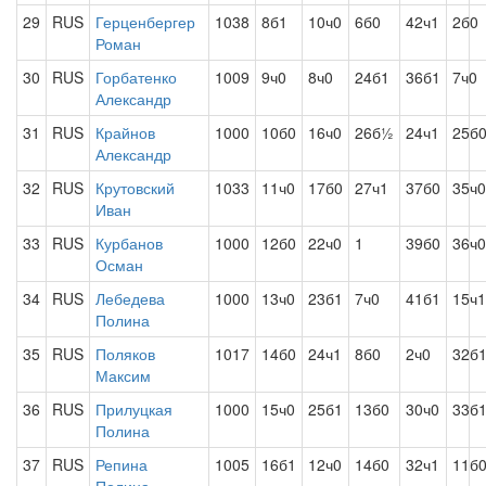
29
RUS
Герценбергер
1038
8б1
10ч0
6б0
42ч1
2б0
Роман
30
RUS
Горбатенко
1009
9ч0
8ч0
24б1
36б1
7ч0
Александр
31
RUS
Крайнов
1000
10б0
16ч0
26б½
24ч1
25б
Александр
32
RUS
Крутовский
1033
11ч0
17б0
27ч1
37б0
35ч0
Иван
33
RUS
Курбанов
1000
12б0
22ч0
1
39б0
36ч0
Осман
34
RUS
Лебедева
1000
13ч0
23б1
7ч0
41б1
15ч1
Полина
35
RUS
Поляков
1017
14б0
24ч1
8б0
2ч0
32б
Максим
36
RUS
Прилуцкая
1000
15ч0
25б1
13б0
30ч0
33б
Полина
37
RUS
Репина
1005
16б1
12ч0
14б0
32ч1
11б