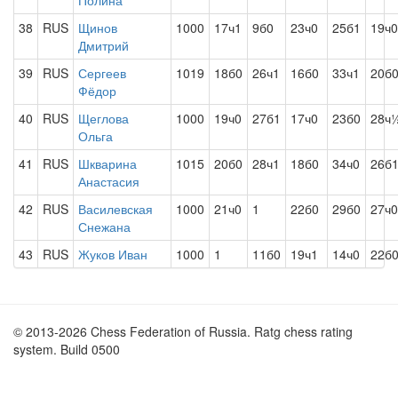
Полина
38
RUS
Щинов
1000
17ч1
9б0
23ч0
25б1
19ч0
Дмитрий
39
RUS
Сергеев
1019
18б0
26ч1
16б0
33ч1
20б
Фёдор
40
RUS
Щеглова
1000
19ч0
27б1
17ч0
23б0
28ч
Ольга
41
RUS
Шкварина
1015
20б0
28ч1
18б0
34ч0
26б
Анастасия
42
RUS
Василевская
1000
21ч0
1
22б0
29б0
27ч0
Снежана
43
RUS
Жуков Иван
1000
1
11б0
19ч1
14ч0
22б
© 2013-2026 Chess Federation of Russia. Ratg chess rating
system. Build 0500