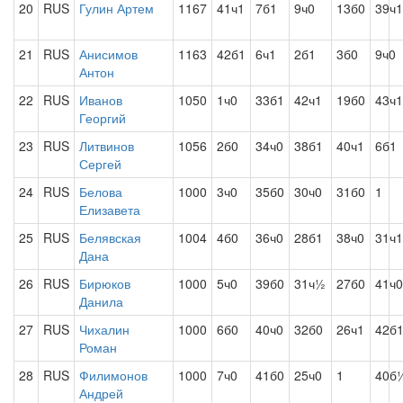
20
RUS
Гулин Артем
1167
41ч1
7б1
9ч0
13б0
39ч1
21
RUS
Анисимов
1163
42б1
6ч1
2б1
3б0
9ч0
Антон
22
RUS
Иванов
1050
1ч0
33б1
42ч1
19б0
43ч1
Георгий
23
RUS
Литвинов
1056
2б0
34ч0
38б1
40ч1
6б1
Сергей
24
RUS
Белова
1000
3ч0
35б0
30ч0
31б0
1
Елизавета
25
RUS
Белявская
1004
4б0
36ч0
28б1
38ч0
31ч1
Дана
26
RUS
Бирюков
1000
5ч0
39б0
31ч½
27б0
41ч0
Данила
27
RUS
Чихалин
1000
6б0
40ч0
32б0
26ч1
42б
Роман
28
RUS
Филимонов
1000
7ч0
41б0
25ч0
1
40б
Андрей