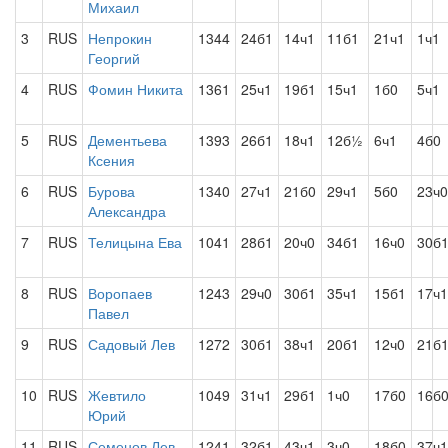
Михаил
3
RUS
Непрокин
1344
24б1
14ч1
11б1
21ч1
1ч1
Георгий
4
RUS
Фомин Никита
1361
25ч1
19б1
15ч1
1б0
5ч1
5
RUS
Дементьева
1393
26б1
18ч1
12б½
6ч1
4б0
Ксения
6
RUS
Бурова
1340
27ч1
21б0
29ч1
5б0
23ч0
Александра
7
RUS
Телицына Ева
1041
28б1
20ч0
34б1
16ч0
30б
8
RUS
Воропаев
1243
29ч0
30б1
35ч1
15б1
17ч1
Павел
9
RUS
Садовый Лев
1272
30б1
38ч1
20б1
12ч0
21б
10
RUS
Жевтило
1049
31ч1
29б1
1ч0
17б0
16б
Юрий
11
RUS
Семенов Лев
1241
32б1
43ч1
3ч0
18б0
37ч1