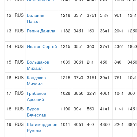
12
RUS
Баланин
1218
33ч1
37б1
5ч½
9б1
13ч1
Павел
13
RUS
Репин Данила
1182
34б1
1б0
36ч1
20ч1
12б
14
RUS
Ипатов Сергей
1215
35ч1
3б0
37ч1
43б1
18ч0
15
RUS
Большаков
1039
36б1
2ч1
4б0
8ч0
34б
Михаил
16
RUS
Кондаков
1215
37ч0
31б1
39ч1
7б1
10ч1
Михаил
17
RUS
Грибанов
1028
38б0
32ч1
40б1
10ч1
8б0
Арсений
18
RUS
Буров
1190
39ч1
5б0
41ч1
11ч1
14б
Вячеслав
19
RUS
Шагимярдянов
1011
40б1
4ч0
43б0
22ч1
38б
Рустам