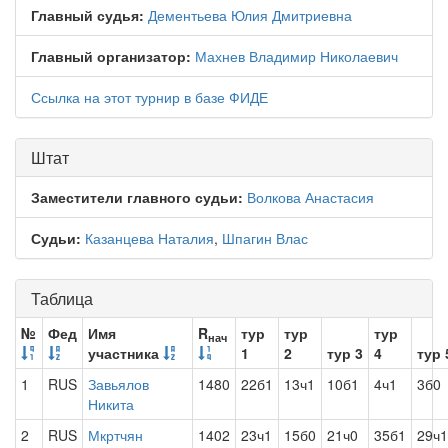
Главный судья:
Дементьева Юлия Дмитриевна
Главный организатор:
Махнев Владимир Николаевич
Ссылка на этот турнир в базе ФИДЕ
Штат
Заместители главного судьи:
Волкова Анастасия
Судьи:
Казанцева Наталия
,
Шпагин Влас
Таблица
№
Фед
Имя
R
тур
тур
тур
нач
участника
1
2
тур 3
4
тур 
1
RUS
Завьялов
1480
22б1
13ч1
10б1
4ч1
3б0
Никита
2
RUS
Мкртчян
1402
23ч1
15б0
21ч0
35б1
29ч1