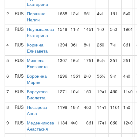
Екатерина
2
RUS
Першина
1685
12ч1
6б1
4ч1
1б1
5ч0
Нелли
3
RUS
Неунывалова
1548
11ч1
14б1
1ч0
5ч0
19б1
Екатерина
4
RUS
Коркина
1394
9б1
8ч1
2б0
7ч1
6б1
Елизавета
5
RUS
Михеева
1307
16ч1
17б1
6ч½
3б1
2б1
Елизавета
6
RUS
Воронина
1296
13б1
2ч0
5б½
9ч1
4ч0
Мария
7
RUS
Барсукова
1271
10ч1
1б0
12ч1
4б0
11ч0
Виолетта
8
RUS
Носырова
1198
18ч1
4б0
14ч1
11б1
1ч0
Анна
9
RUS
Меденникова
1184
4ч0
16б1
17ч1
6б0
12ч0
Анастасия