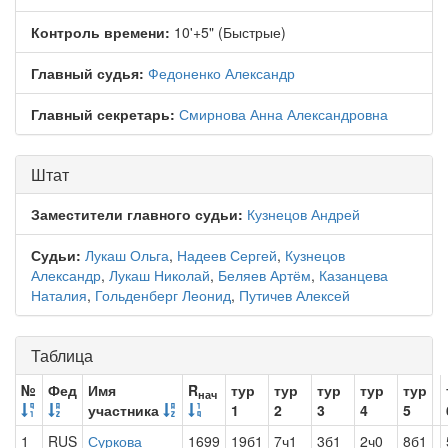
Контроль времени:
10'+5" (Быстрые)
Главный судья:
Федоненко Александр
Главный секретарь:
Смирнова Анна Александровна
Штат
Заместители главного судьи:
Кузнецов Андрей
Судьи:
Лукаш Ольга
,
Надеев Сергей
,
Кузнецов
Александр
,
Лукаш Николай
,
Беляев Артём
,
Казанцева
Наталия
,
Гольденберг Леонид
,
Путичев Алексей
Таблица
№
Фед
Имя
R
тур
тур
тур
тур
тур
нач
участника
1
2
3
4
5
1
RUS
Суркова
1699
19б1
7ч1
3б1
2ч0
8б1