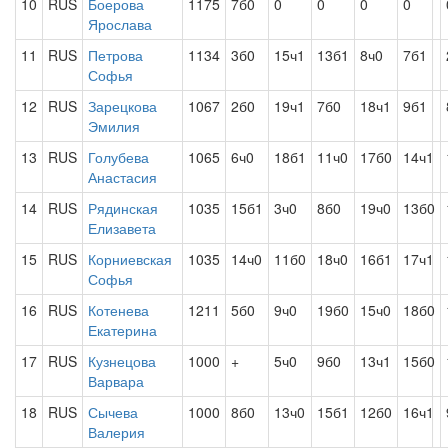
10
RUS
Боерова
1175
7б0
0
0
0
0
Ярослава
11
RUS
Петрова
1134
3б0
15ч1
13б1
8ч0
7б1
Софья
12
RUS
Зарецкова
1067
2б0
19ч1
7б0
18ч1
9б1
Эмилия
13
RUS
Голубева
1065
6ч0
18б1
11ч0
17б0
14ч1
Анастасия
14
RUS
Рядинская
1035
15б1
3ч0
8б0
19ч0
13б0
Елизавета
15
RUS
Корниевская
1035
14ч0
11б0
18ч0
16б1
17ч1
Софья
16
RUS
Котенева
1211
5б0
9ч0
19б0
15ч0
18б0
Екатерина
17
RUS
Кузнецова
1000
+
5ч0
9б0
13ч1
15б0
Варвара
18
RUS
Сычева
1000
8б0
13ч0
15б1
12б0
16ч1
Валерия