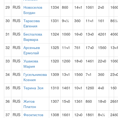
29
RUS
Новоселов
1334
8б0
14ч1
10б1
2ч0
16б
Богдан
30
RUS
Тарасова
1331
9ч½
3б0
11ч1
1б1
8б½
Евгения
31
RUS
Беспалова
1324
10б0
16ч0
13ч0
42б1
40б
Варвара
32
RUS
Арсеньев
1325
11ч1
7б1
17ч0
15б0
13ч
Ермолай
33
RUS
Ушакова
1320
12б0
18ч0
14б1
22ч0
10б
Мария
34
RUS
Гусельникова
1309
13ч1
15б0
7ч1
3б0
23ч
Ксения
35
RUS
Терина Зоя
1310
14б1
10ч1
12б0
4ч0
1б0
36
RUS
Житов
1307
15ч0
13б1
8б0
18ч0
26б
Платон
37
RUS
Феоктистов
1308
16б1
12ч0
18б1
8ч½
24б