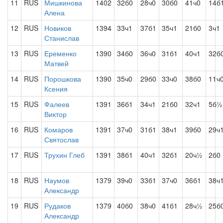
11
RUS
Мишкинова
1402
32б0
28ч0
30б0
41ч0
14б
Алена
12
RUS
Новиков
1394
33ч1
37б1
35ч1
21б0
3ч1
Станислав
13
RUS
Еременко
1390
34б0
36ч0
31б1
40ч1
32б
Матвей
14
RUS
Порошкова
1390
35ч0
29б0
33ч0
38б0
11ч
Ксения
15
RUS
Фалеев
1391
36б1
34ч1
21б0
32ч1
5б½
Виктор
16
RUS
Комаров
1391
37ч0
31б1
38ч1
39б0
29ч
Святослав
17
RUS
Трухин Глеб
1391
38б1
40ч1
32б1
20ч½
2б0
18
RUS
Наумов
1379
39ч0
33б1
37ч0
36б1
38ч
Александр
19
RUS
Рудаков
1379
40б0
38ч0
41б1
28ч½
25б
Александр