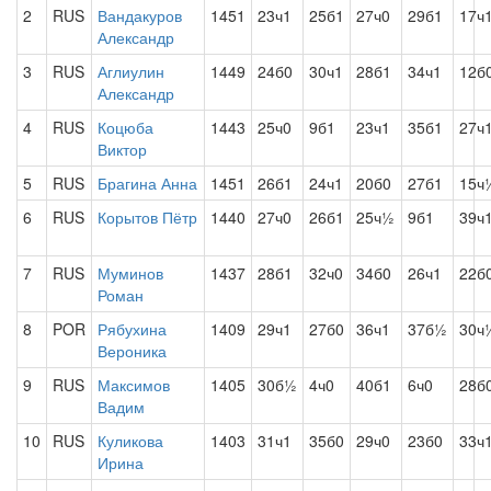
2
RUS
Вандакуров
1451
23ч1
25б1
27ч0
29б1
17ч
Александр
3
RUS
Аглиулин
1449
24б0
30ч1
28б1
34ч1
12б
Александр
4
RUS
Коцюба
1443
25ч0
9б1
23ч1
35б1
27ч
Виктор
5
RUS
Брагина Анна
1451
26б1
24ч1
20б0
27б1
15ч
6
RUS
Корытов Пётр
1440
27ч0
26б1
25ч½
9б1
39ч
7
RUS
Муминов
1437
28б1
32ч0
34б0
26ч1
22б
Роман
8
POR
Рябухина
1409
29ч1
27б0
36ч1
37б½
30ч
Вероника
9
RUS
Максимов
1405
30б½
4ч0
40б1
6ч0
28б
Вадим
10
RUS
Куликова
1403
31ч1
35б0
29ч0
23б0
33ч
Ирина