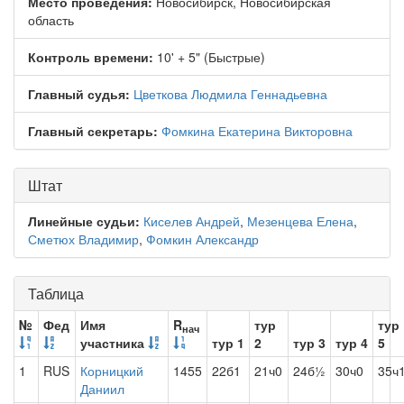
Место проведения:
Новосибирск, Новосибирская
область
Контроль времени:
10' + 5" (Быстрые)
Главный судья:
Цветкова Людмила Геннадьевна
Главный секретарь:
Фомкина Екатерина Викторовна
Штат
Линейные судьи:
Киселев Андрей
,
Мезенцева Елена
,
Сметюх Владимир
,
Фомкин Александр
Таблица
№
Фед
Имя
R
тур
тур
нач
участника
тур 1
2
тур 3
тур 4
5
1
RUS
Корницкий
1455
22б1
21ч0
24б½
30ч0
35ч
Даниил