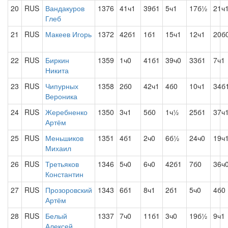
20
RUS
Вандакуров
1376
41ч1
39б1
5ч1
17б½
21ч
Глеб
21
RUS
Макеев Игорь
1372
42б1
1б1
15ч1
12ч1
20б
22
RUS
Биркин
1359
1ч0
41б1
39ч0
33б1
7ч1
Никита
23
RUS
Чипурных
1358
2б0
42ч1
4б0
10ч1
34б
Вероника
24
RUS
Жеребненко
1350
3ч1
5б0
1ч½
25б1
37ч
Артём
25
RUS
Меньшиков
1351
4б1
2ч0
6б½
24ч0
19ч
Михаил
26
RUS
Третьяков
1346
5ч0
6ч0
42б1
7б0
36ч
Константин
27
RUS
Прозоровский
1343
6б1
8ч1
2б1
5ч0
4б0
Артём
28
RUS
Белый
1337
7ч0
11б1
3ч0
19б½
9ч1
Алексей