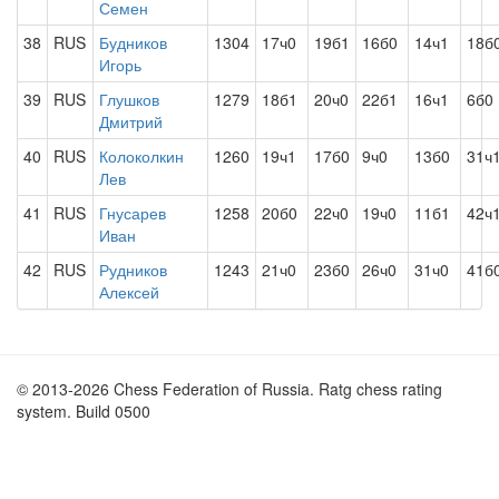
Семен
38
RUS
Будников
1304
17ч0
19б1
16б0
14ч1
18б
Игорь
39
RUS
Глушков
1279
18б1
20ч0
22б1
16ч1
6б0
Дмитрий
40
RUS
Колоколкин
1260
19ч1
17б0
9ч0
13б0
31ч
Лев
41
RUS
Гнусарев
1258
20б0
22ч0
19ч0
11б1
42ч
Иван
42
RUS
Рудников
1243
21ч0
23б0
26ч0
31ч0
41б
Алексей
© 2013-2026 Chess Federation of Russia. Ratg chess rating
system. Build 0500