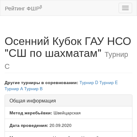
β
Рейтинг ФШР
Toggl
naviga
Осенний Кубок ГАУ НСО
"СШ по шахматам"
Турнир
С
Другие турниры в соревновании:
Турнир D
Турнир E
Турнир А
Турнир В
Общая информация
Метод жеребьёвки:
Швейцарская
Дата проведения:
20.09.2020