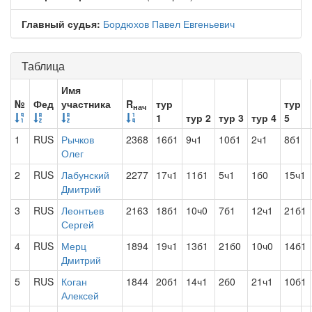
Главный судья:
Бордюхов Павел Евгеньевич
Таблица
Имя
№
Фед
участника
R
тур
тур
нач
1
тур 2
тур 3
тур 4
5
1
RUS
Рычков
2368
16б1
9ч1
10б1
2ч1
8б1
Олег
2
RUS
Лабунский
2277
17ч1
11б1
5ч1
1б0
15ч1
Дмитрий
3
RUS
Леонтьев
2163
18б1
10ч0
7б1
12ч1
21б1
Сергей
4
RUS
Мерц
1894
19ч1
13б1
21б0
10ч0
14б1
Дмитрий
5
RUS
Коган
1844
20б1
14ч1
2б0
21ч1
10б1
Алексей