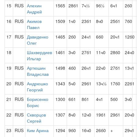
15
RUS
Алехин
1565
28б1
7ч½
9б½
6ч1
2б0
Андрей
16
RUS
Акимов
1509
1ч0
23б1
8ч0
25б1
7б0
Павел
17
RUS
Давиденко
1465
2б0
24ч1
6б0
20ч1
12б0
Олег
18
Шахвердиев
1461
3ч0
27б1
11ч0
28б0
24ч0
Ильгар
19
RUS
Артюшин
1498
4б0
26ч1
22ч0
27б1
13ч1
Владислав
20
RUS
Андрюшко
1343
5ч0
29б1
13ч½
17б0
22б1
Георгий
21
RUS
Борисенко
1300
6б1
8б1
4ч1
5б0
3ч0
Борис
22
RUS
Скворцов
1307
8ч0
12ч0
19б1
29б1
20ч0
Сергей
23
RUS
Ким Арина
1294
9б0
16ч0
26б0
+
29ч1