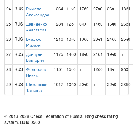
24
RUS
Рыжепа
1264
11ч0
17б0
27ч0
26ч1
18б1
Александра
25
RUS
Давиденко
1234
12б1
6ч0
14б0
16ч0
26б1
Анастасия
26
RUS
Власюк
1216
13ч0
19б0
23ч1
24б0
25ч0
Михаил
27
RUS
Дейчули
1175
14б0
18ч0
24б1
19ч0
+
Виктория
28
RUS
Федореев
1151
15ч0
+
12б0
18ч1
9б0
Никита
29
RUS
Шиманская
1017
10б0
20ч0
+
22ч0
23б0
Татьяна
© 2013-2026 Chess Federation of Russia. Ratg chess rating
system. Build 0500