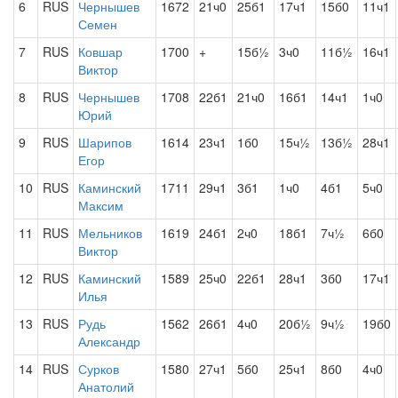
6
RUS
Чернышев
1672
21ч0
25б1
17ч1
15б0
11ч1
Семен
7
RUS
Ковшар
1700
+
15б½
3ч0
11б½
16ч1
Виктор
8
RUS
Чернышев
1708
22б1
21ч0
16б1
14ч1
1ч0
Юрий
9
RUS
Шарипов
1614
23ч1
1б0
15ч½
13б½
28ч1
Егор
10
RUS
Каминский
1711
29ч1
3б1
1ч0
4б1
5ч0
Максим
11
RUS
Мельников
1619
24б1
2ч0
18б1
7ч½
6б0
Виктор
12
RUS
Каминский
1589
25ч0
22б1
28ч1
3б0
17ч1
Илья
13
RUS
Рудь
1562
26б1
4ч0
20б½
9ч½
19б0
Александр
14
RUS
Сурков
1580
27ч1
5б0
25ч1
8б0
4ч0
Анатолий