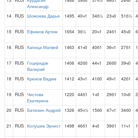
13
RUS
Курдагия
1488
39б0
37ч½
46б1
24ч0
Александр
14
RUS
Шомоева Дарья
1495
40ч1
34б½
23ч0
51б½
4
15
RUS
Ефимов Артем
1654
3б½
20ч1
24б1
45ч0
16
RUS
Капица Матвей
1463
41ч0
40б1
36ч1
27б1
1
17
RUS
Гоциридзе
1406
42б0
44ч1
26б0
39ч0
4
Валерий
18
RUS
Крюков Вадим
1412
43ч1
41б0
49ч1
42б1
19
RUS
Чистова
1220
44б1
1ч0
29б1
10ч0
2
Екатерина
20
RUS
Батюкин Андрей
1326
45ч½
15б0
47ч1
34б0
4
21
RUS
Колушев Эрнест
1498
46б1
4ч0
39б1
11ч1
1