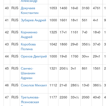
Александр
40
RUS
Докучаев
1053
14б0
16ч0
31б0
47б1
1
Константин
41
RUS
Зубарев Андрей
1000
16б1
18ч1
5б1
4ч1
9
42
RUS
Корниенко
1325
17ч1
11б1
7ч0
18ч0
1
Андрей
43
RUS
Коробова
1042
18б0
29ч0
35б½
37ч0
3
Полина
44
RUS
Орехов Дмитрий
1000
19ч0
17б0
30ч+
29ч1
1
45
RUS
Санчес-
1321
20б½
3ч1
8б1
15б1
2
Шананин
Адриан
46
RUS
Соколов Михаил
1112
21ч0
28б½
13ч0
38б½
3
47
RUS
Третьякова-
1177
22б0
33ч½
20б0
40ч0
Ясеновская