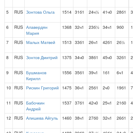
5
RUS
Зонтова Ольга
1514
31б1
24ч½
41ч0
28б1
3
6
RUS
Алавердян
1368
32ч1
23б½
34ч1
9б0
Мария
7
RUS
Малых Матвей
1513
33б1
26ч1
42б1
2б½
1
8
RUS
Зонтов Дмитрий
1375
34ч0
38б1
45ч0
32б1
2
9
RUS
Бушманов
1556
35б1
39ч1
1б1
6ч1
4
Кирилл
10
RUS
Рискин Григорий
1475
36ч1
25б1
2ч0
19б1
7
11
RUS
Бабочкин
1537
37б1
42ч0
25ч1
21б0
4
Андрей
12
RUS
Алишева Айгуль
1460
38ч1
27б0
32ч1
26б1
2