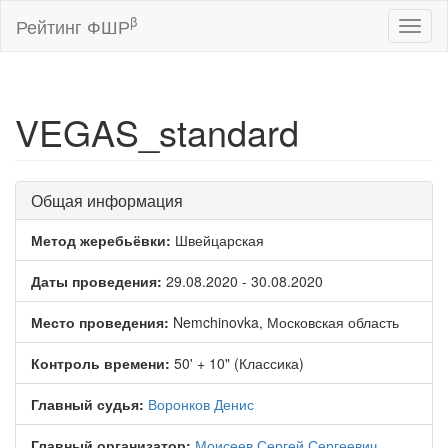
β
Рейтинг ФШР
Toggl
naviga
VEGAS_standard
Общая информация
Метод жеребьёвки:
Швейцарская
Даты проведения:
29.08.2020 - 30.08.2020
Место проведения:
Nemchinovka, Московская область
Контроль времени:
50' + 10" (Классика)
Главный судья:
Воронков Денис
Главный организатор:
Моисеев Сергей Сергеевич