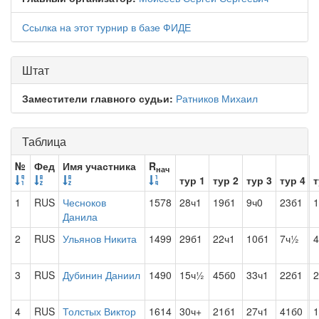
Ссылка на этот турнир в базе ФИДЕ
Штат
Заместители главного судьи:
Ратников Михаил
Таблица
№
Фед
Имя участника
R
нач
тур 1
тур 2
тур 3
тур 4
т
1
RUS
Чесноков
1578
28ч1
19б1
9ч0
23б1
1
Данила
2
RUS
Ульянов Никита
1499
29б1
22ч1
10б1
7ч½
4
3
RUS
Дубинин Даниил
1490
15ч½
45б0
33ч1
22б1
2
4
RUS
Толстых Виктор
1614
30ч+
21б1
27ч1
41б0