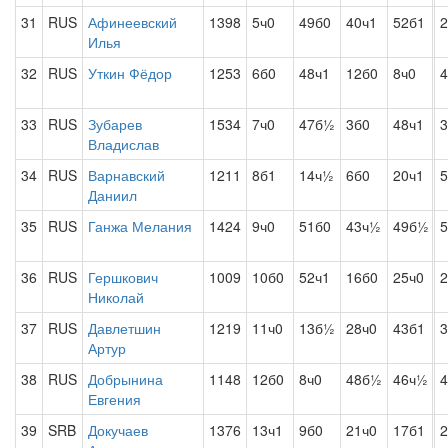
31
RUS
Афинеевский
1398
5ч0
49б0
40ч1
52б1
2
Илья
32
RUS
Уткин Фёдор
1253
6б0
48ч1
12б0
8ч0
4
33
RUS
Зубарев
1534
7ч0
47б½
3б0
48ч1
3
Владислав
34
RUS
Варнавский
1211
8б1
14ч½
6б0
20ч1
5
Даниил
35
RUS
Ганжа Мелания
1424
9ч0
51б0
43ч½
49б½
5
36
RUS
Гершкович
1009
10б0
52ч1
16б0
25ч0
2
Николай
37
RUS
Давлетшин
1219
11ч0
13б½
28ч0
43б1
3
Артур
38
RUS
Добрынина
1148
12б0
8ч0
48б½
46ч½
4
Евгения
39
SRB
Докучаев
1376
13ч1
9б0
21ч0
17б1
2