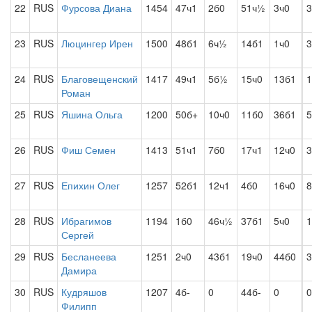
22
RUS
Фурсова Диана
1454
47ч1
2б0
51ч½
3ч0
3
23
RUS
Люцингер Ирен
1500
48б1
6ч½
14б1
1ч0
3
24
RUS
Благовещенский
1417
49ч1
5б½
15ч0
13б1
1
Роман
25
RUS
Яшина Ольга
1200
50б+
10ч0
11б0
36б1
5
26
RUS
Фиш Семен
1413
51ч1
7б0
17ч1
12ч0
3
27
RUS
Епихин Олег
1257
52б1
12ч1
4б0
16ч0
8
28
RUS
Ибрагимов
1194
1б0
46ч½
37б1
5ч0
Сергей
29
RUS
Бесланеева
1251
2ч0
43б1
19ч0
44б0
3
Дамира
30
RUS
Кудряшов
1207
4б-
0
44б-
0
0
Филипп