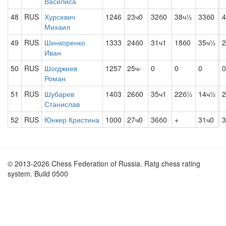
Василиса
48
RUS
Хурсевич
1246
23ч0
32б0
38ч½
33б0
Михаил
49
RUS
Шинкоренко
1333
24б0
31ч1
18б0
35ч½
2
Иван
50
RUS
Шогджиев
1257
25ч-
0
0
0
0
Роман
51
RUS
Шубарев
1403
26б0
35ч1
22б½
14ч½
2
Станислав
52
RUS
Юнкер Кристина
1000
27ч0
36б0
+
31ч0
3
© 2013-2026 Chess Federation of Russia. Ratg chess rating
system. Build 0500