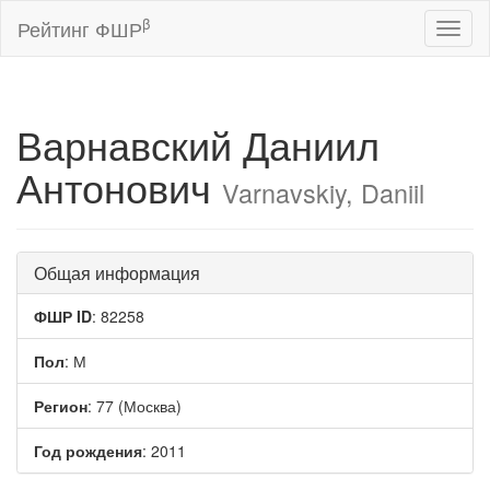
β
Рейтинг ФШР
Toggl
naviga
Варнавский Даниил
Антонович
Varnavskiy, Daniil
Общая информация
ФШР ID
: 82258
Пол
: М
Регион
: 77 (Москва)
Год рождения
: 2011