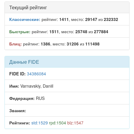
Текущий рейтинг
Классические:
рейтинг:
1411
, место:
29147
из
232332
Быстрые:
рейтинг:
1511
, место:
25748
из
277884
Блиц:
рейтинг:
1386
, место:
31206
из
111498
Данные FIDE
FIDE ID:
34386084
Имя:
Varnavskiy, Daniil
Федерация:
RUS
Звания:
Рейтинги:
std:1529
rpd:1504
blz:1547