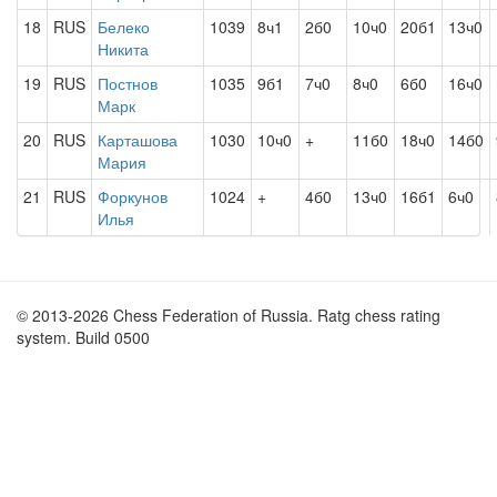
18
RUS
Белеко
1039
8ч1
2б0
10ч0
20б1
13ч0
Никита
19
RUS
Постнов
1035
9б1
7ч0
8ч0
6б0
16ч0
Марк
20
RUS
Карташова
1030
10ч0
+
11б0
18ч0
14б0
Мария
21
RUS
Форкунов
1024
+
4б0
13ч0
16б1
6ч0
Илья
© 2013-2026 Chess Federation of Russia. Ratg chess rating
system. Build 0500