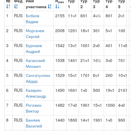
№
Фед
Имя
R
тур
тур
тур
тур
тур
нач
участника
1
2
3
4
5
1
RUS
Бобков
2155
11ч1
6б1
4ч½
8б1
2ч1
Вадим
2
RUS
Моргачев
2008
12б1
18ч1
3б1
5ч1
1б0
Сергей
3
RUS
Бурнаев
1542
13ч1
10б1
2ч0
4б1
11ч0
Андрей
4
RUS
Каганский
1538
14б1
21ч1
1б½
3ч0
7б1
Михаил
5
RUS
Сенгатуллин
1529
15ч1
17б1
6ч1
2б0
10ч1
Айдар
6
RUS
Казарян
1490
16б1
1ч0
5б0
19ч1
21б1
Александр
7
RUS
Рогожин
1482
17ч0
19б1
15ч1
10б0
4ч0
Виктор
8
RUS
Баняев
1440
18б0
14ч1
19б1
1ч0
9б0
Василий