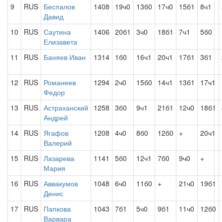
9
RUS
Беспалов
1408
19ч0
13б0
17ч0
15б1
8ч1
Давид
10
RUS
Саутина
1406
20б1
3ч0
18б1
7ч1
5б0
Елизавета
11
RUS
Баняев Иван
1314
1б0
16ч1
20ч1
17б1
3б1
12
RUS
Романеев
1294
2ч0
15б0
14ч1
13б1
17ч1
Федор
13
RUS
Астраханский
1258
3б0
9ч1
21б1
12ч0
18б1
Андрей
14
RUS
Ягафов
1208
4ч0
8б0
12б0
+
20ч1
Валерий
15
RUS
Лазарева
1141
5б0
12ч1
7б0
9ч0
+
Мария
16
RUS
Аввакумов
1048
6ч0
11б0
+
21ч0
19б1
Денис
17
RUS
Папкова
1043
7б1
5ч0
9б1
11ч0
12б0
Варвара