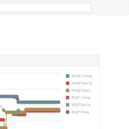
ФИДЕ станд
ФИДЕ быстр
ФИДЕ блиц
ФШР станд
ФШР быстр
ФШР блиц