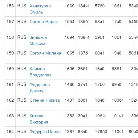
156
RUS
Хачатурян
1669
134ч1
57б0
16б1
53ч
Эмиль
157
RUS
Согоян Нарек
1554
135б1
58ч1
17ч0
54б
158
RUS
Зилюков
1694
136ч1
59б1
18б1
55ч
Максим
159
RUS
Согоян Милена
1665
137б1
60ч1
19ч0
56б
160
RUS
Климов
1606
36б1
16ч0
98б1
130
Владислав
161
RUS
Федосеев
1460
37ч1
17б0
99ч0
131б
Данила
162
RUS
Стенин Никита
1437
38б1
18ч0
100б1
132
163
RUS
Китева
1383
39ч1
19б½
101ч1
133
Виктория
164
RUS
Федурко Павел
1387
83ч0
176б0
110ч1
80ч