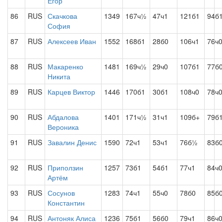
Егор
86
RUS
Скачкова
1349
167ч½
47ч1
121б1
94б
София
87
RUS
Алексеев Иван
1552
168б1
28б0
106ч1
76ч
88
RUS
Макаренко
1481
169ч½
29ч0
107б1
77б
Никита
89
RUS
Карцев Виктор
1446
170б1
30б1
108ч0
78ч
90
RUS
Абдалова
1401
171ч½
31ч1
109б+
79б
Вероника
91
RUS
Завалин Денис
1590
72ч1
53ч1
76б½
83б
92
RUS
Приползин
1257
73б1
54б1
77ч1
84ч
Артём
93
RUS
Сосунов
1283
74ч1
55ч0
78б0
85б
Константин
94
RUS
Антоняк Алиса
1236
75б1
56б0
79ч1
86ч