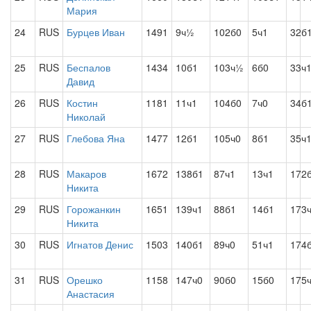
Мария
24
RUS
Бурцев Иван
1491
9ч½
102б0
5ч1
32б
25
RUS
Беспалов
1434
10б1
103ч½
6б0
33ч
Давид
26
RUS
Костин
1181
11ч1
104б0
7ч0
34б
Николай
27
RUS
Глебова Яна
1477
12б1
105ч0
8б1
35ч
28
RUS
Макаров
1672
138б1
87ч1
13ч1
172
Никита
29
RUS
Горожанкин
1651
139ч1
88б1
14б1
173
Никита
30
RUS
Игнатов Денис
1503
140б1
89ч0
51ч1
174
31
RUS
Орешко
1158
147ч0
90б0
15б0
175
Анастасия