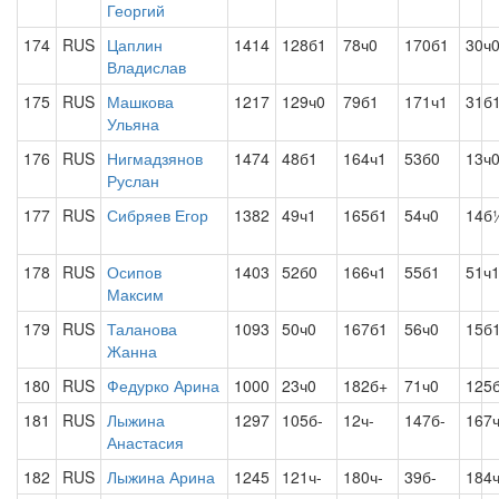
Георгий
174
RUS
Цаплин
1414
128б1
78ч0
170б1
30ч
Владислав
175
RUS
Машкова
1217
129ч0
79б1
171ч1
31б
Ульяна
176
RUS
Нигмадзянов
1474
48б1
164ч1
53б0
13ч
Руслан
177
RUS
Сибряев Егор
1382
49ч1
165б1
54ч0
14б
178
RUS
Осипов
1403
52б0
166ч1
55б1
51ч
Максим
179
RUS
Таланова
1093
50ч0
167б1
56ч0
15б
Жанна
180
RUS
Федурко Арина
1000
23ч0
182б+
71ч0
125
181
RUS
Лыжина
1297
105б-
12ч-
147б-
167ч
Анастасия
182
RUS
Лыжина Арина
1245
121ч-
180ч-
39б-
184ч