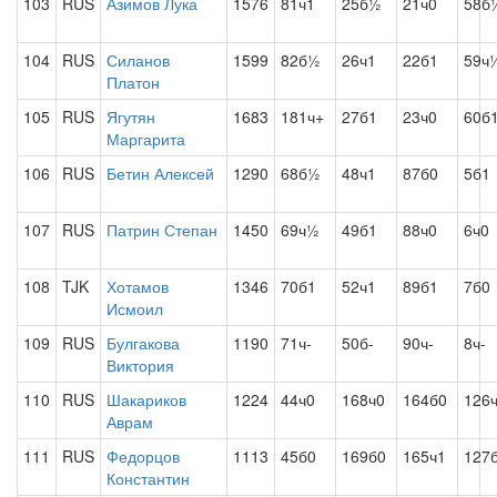
103
RUS
Азимов Лука
1576
81ч1
25б½
21ч0
58б
104
RUS
Силанов
1599
82б½
26ч1
22б1
59ч
Платон
105
RUS
Ягутян
1683
181ч+
27б1
23ч0
60б
Маргарита
106
RUS
Бетин Алексей
1290
68б½
48ч1
87б0
5б1
107
RUS
Патрин Степан
1450
69ч½
49б1
88ч0
6ч0
108
TJK
Хотамов
1346
70б1
52ч1
89б1
7б0
Исмоил
109
RUS
Булгакова
1190
71ч-
50б-
90ч-
8ч-
Виктория
110
RUS
Шакариков
1224
44ч0
168ч0
164б0
126
Аврам
111
RUS
Федорцов
1113
45б0
169б0
165ч1
127
Константин