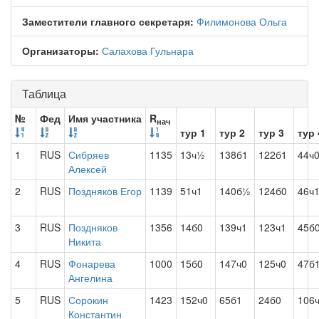
Заместители главного секретаря:
Филимонова Ольга
Организаторы:
Салахова Гульнара
Таблица
№
Фед
Имя участника
R
нач
тур 1
тур 2
тур 3
тур 
1
RUS
Сибряев
1135
13ч½
138б1
122б1
44ч
Алексей
2
RUS
Поздняков Егор
1139
51ч1
140б½
124б0
46ч
3
RUS
Поздняков
1356
14б0
139ч1
123ч1
45б
Никита
4
RUS
Фонарева
1000
15б0
147ч0
125ч0
47б
Ангелина
5
RUS
Сорокин
1423
152ч0
65б1
24б0
106
Константин