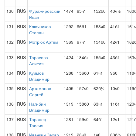
130
RUS
Фуражировский
1474
65ч1
152б0
40ч½
160
Иван
131
RUS
Ключников
1292
66б1
153ч0
41б1
161
Степан
132
RUS
Мотрюк Артём
1369
67ч1
154б0
42ч1
162
133
RUS
Тарасова
1424
184б+
155ч0
43б1
163
Алисия
134
RUS
Куимов
1288
156б0
61ч1
9б0
118
Владимир
135
RUS
Артамонов
1405
157ч0
62б½
10ч0
119
Сергей
136
RUS
Нагибин
1319
158б0
63ч1
11б1
120
Владимир
137
RUS
Таранец
1281
159ч0
64б1
12ч1
121
Таисия
138
RUS
Иванкин Захар
1219
28ч0
1ч0
80б½
61б