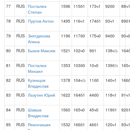
77
RUS
Посталюк
1596
115б1
173ч1
92б0
88ч
Степан
78
RUS
Пуртов Антон
1495
116ч1
174б1
93ч1
89б
79
RUS
Зиятдинова
1196
117б0
175ч0
94б0
90ч
Алина
80
RUS
Быков Максим
1521
102ч0
9б1
138ч½
164
81
RUS
Посталюк
1353
103б0
10ч0
139б½
165
Михаил
82
RUS
Кузнецов
1378
104ч½
11б0
140ч1
166
Владислав
83
RUS
Лазутин Юрий
1622
164б1
44б0
118ч1
91ч
84
RUS
Шавша
1560
165ч0
45ч0
119б1
92б
Владислав
85
RUS
Рекончишек
1532
166б1
46б1
120ч1
93ч