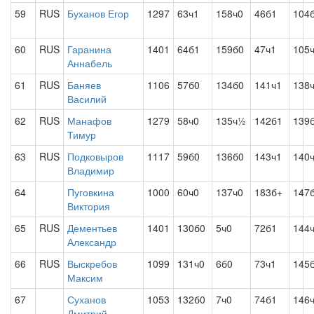
59
RUS
Буханов Егор
1297
63ч1
158ч0
46б1
104
60
RUS
Гаранина
1401
64б1
159б0
47ч1
105
Аннабель
61
RUS
Баняев
1106
57б0
134б0
141ч1
138
Василий
62
RUS
Манафов
1279
58ч0
135ч½
142б1
139
Тимур
63
RUS
Подковыров
1117
59б0
136б0
143ч1
140
Владимир
64
Пуговкина
1000
60ч0
137ч0
183б+
147
Виктория
65
RUS
Дементьев
1401
130б0
5ч0
72б1
144
Александр
66
RUS
Выскребов
1099
131ч0
6б0
73ч1
145
Максим
67
Суханов
1053
132б0
7ч0
74б1
146
Дмитрий