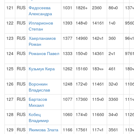
121
RUS
Федосеева
1031
182б+
23б0
86ч0
137
Александра
122
RUS
Илларионов
1393
148ч0
141б1
1ч0
95б
Степан
123
RUS
Хаерланамов
1377
149б0
142ч1
3б0
96ч
Роман
124
RUS
Романов Павел
1333
150ч0
143б1
2ч1
97б
125
RUS
Кузьмук Кира
1262
151б0
183ч+
4б1
180
126
RUS
Воронкин
1248
172ч0
114б1
32ч0
110
Владислав
127
RUS
Бартасов
1077
173б0
115ч0
33б0
111
Михаил
128
RUS
Кобец
1060
174ч0
116б0
34ч0
112
Владимир
129
RUS
Якимова Злата
1166
175б1
117ч1
35б1
113