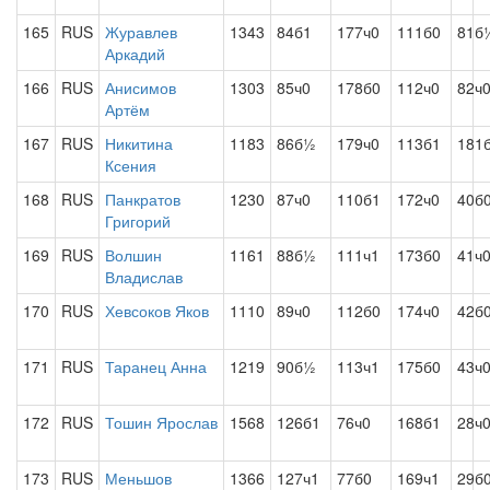
165
RUS
Журавлев
1343
84б1
177ч0
111б0
81б
Аркадий
166
RUS
Анисимов
1303
85ч0
178б0
112ч0
82ч
Артём
167
RUS
Никитина
1183
86б½
179ч0
113б1
181
Ксения
168
RUS
Панкратов
1230
87ч0
110б1
172ч0
40б
Григорий
169
RUS
Волшин
1161
88б½
111ч1
173б0
41ч
Владислав
170
RUS
Хевсоков Яков
1110
89ч0
112б0
174ч0
42б
171
RUS
Таранец Анна
1219
90б½
113ч1
175б0
43ч
172
RUS
Тошин Ярослав
1568
126б1
76ч0
168б1
28ч
173
RUS
Меньшов
1366
127ч1
77б0
169ч1
29б