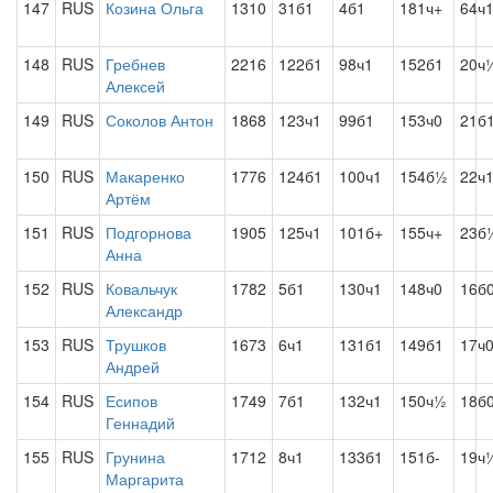
147
RUS
Козина Ольга
1310
31б1
4б1
181ч+
64ч
148
RUS
Гребнев
2216
122б1
98ч1
152б1
20ч
Алексей
149
RUS
Соколов Антон
1868
123ч1
99б1
153ч0
21б
150
RUS
Макаренко
1776
124б1
100ч1
154б½
22ч
Артём
151
RUS
Подгорнова
1905
125ч1
101б+
155ч+
23б
Анна
152
RUS
Ковальчук
1782
5б1
130ч1
148ч0
16б
Александр
153
RUS
Трушков
1673
6ч1
131б1
149б1
17ч
Андрей
154
RUS
Есипов
1749
7б1
132ч1
150ч½
18б
Геннадий
155
RUS
Грунина
1712
8ч1
133б1
151б-
19ч
Маргарита