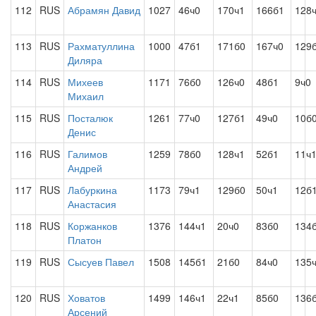
112
RUS
Абрамян Давид
1027
46ч0
170ч1
166б1
128
113
RUS
Рахматуллина
1000
47б1
171б0
167ч0
129
Диляра
114
RUS
Михеев
1171
76б0
126ч0
48б1
9ч0
Михаил
115
RUS
Посталюк
1261
77ч0
127б1
49ч0
10б
Денис
116
RUS
Галимов
1259
78б0
128ч1
52б1
11ч
Андрей
117
RUS
Лабуркина
1173
79ч1
129б0
50ч1
12б
Анастасия
118
RUS
Коржанков
1376
144ч1
20ч0
83б0
134
Платон
119
RUS
Сысуев Павел
1508
145б1
21б0
84ч0
135
120
RUS
Ховатов
1499
146ч1
22ч1
85б0
136
Арсений