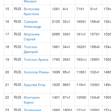
Михаил
15
RUS
Волохова
1261
4ч1
71б1
31ч1
179
Кристина
16
RUS
Суворов
2125
32ч1
160б1
156ч0
152
Александр
17
RUS
Моргачев
2085
33б1
161ч1
157б1
153
Сергей
18
RUS
Толстых
1661
34ч1
162б1
158ч0
154
Дмитрий
19
RUS
Толстых Арина
1760
35б1
163ч½
159б1
155
20
RUS
Холопов Роман
1699
95ч1
118б1
102ч1
148
21
RUS
Курулев Егор
1635
96б1
119ч1
103б1
149
22
RUS
Мхитарян
1401
97ч1
120б0
104ч0
150
Карен
23
RUS
Долинская
1660
180б1
121ч1
105б1
151