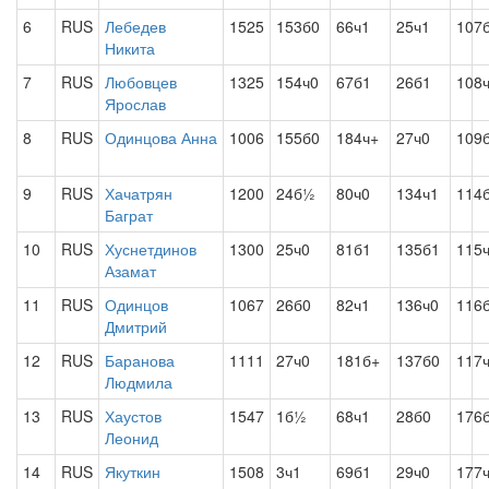
6
RUS
Лебедев
1525
153б0
66ч1
25ч1
107
Никита
7
RUS
Любовцев
1325
154ч0
67б1
26б1
108
Ярослав
8
RUS
Одинцова Анна
1006
155б0
184ч+
27ч0
109
9
RUS
Хачатрян
1200
24б½
80ч0
134ч1
114
Баграт
10
RUS
Хуснетдинов
1300
25ч0
81б1
135б1
115
Азамат
11
RUS
Одинцов
1067
26б0
82ч1
136ч0
116
Дмитрий
12
RUS
Баранова
1111
27ч0
181б+
137б0
117
Людмила
13
RUS
Хаустов
1547
1б½
68ч1
28б0
176
Леонид
14
RUS
Якуткин
1508
3ч1
69б1
29ч0
177