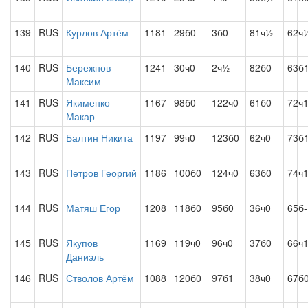
139
RUS
Курлов Артём
1181
29б0
3б0
81ч½
62ч
140
RUS
Бережнов
1241
30ч0
2ч½
82б0
63б
Максим
141
RUS
Якименко
1167
98б0
122ч0
61б0
72ч
Макар
142
RUS
Балтин Никита
1197
99ч0
123б0
62ч0
73б
143
RUS
Петров Георгий
1186
100б0
124ч0
63б0
74ч
144
RUS
Матяш Егор
1208
118б0
95б0
36ч0
65б-
145
RUS
Якупов
1169
119ч0
96ч0
37б0
66ч
Даниэль
146
RUS
Стволов Артём
1088
120б0
97б1
38ч0
67б