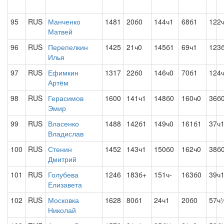
95
RUS
Манченко
1481
20б0
144ч1
68б1
122
Матвей
96
RUS
Перепелкин
1425
21ч0
145б1
69ч1
123
Илья
97
RUS
Ефимкин
1317
22б0
146ч0
70б1
124
Артём
98
RUS
Герасимов
1600
141ч1
148б0
160ч0
36б
Эмир
99
RUS
Власенко
1488
142б1
149ч0
161б1
37ч
Владислав
100
RUS
Стенин
1452
143ч1
150б0
162ч0
38б
Дмитрий
101
RUS
Голубева
1246
183б+
151ч-
163б0
39ч
Елизавета
102
RUS
Московка
1628
80б1
24ч1
20б0
57ч
Николай