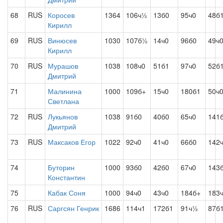
68
RUS
Коросев
1364
106ч½
13б0
95ч0
48б
Кирилл
69
RUS
Винюсев
1030
107б½
14ч0
96б0
49ч
Кирилл
70
RUS
Мурашов
1038
108ч0
51б1
97ч0
52б
Дмитрий
71
Малинина
1000
109б+
15ч0
180б1
50ч
Светлана
72
RUS
Лукьянов
1038
91б0
40б0
65ч0
141
Дмитрий
73
RUS
Максаков Егор
1022
92ч0
41ч0
66б0
142
74
Буторин
1000
93б0
42б0
67ч0
143
Константин
75
Кабак Соня
1000
94ч0
43ч0
184б+
183
76
RUS
Саргсян Генрик
1686
114ч1
172б1
91ч½
87б