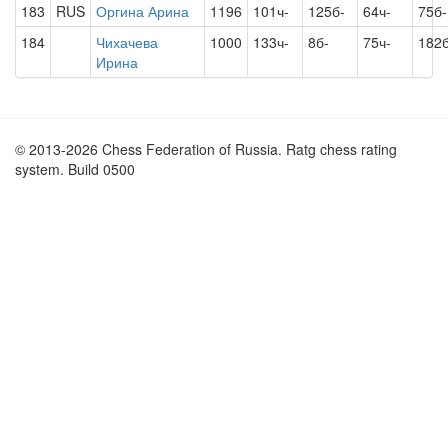
183
RUS
Оргина Арина
1196
101ч-
125б-
64ч-
75б-
184
Чихачева
1000
133ч-
8б-
75ч-
182б
Ирина
© 2013-2026 Chess Federation of Russia. Ratg chess rating
system. Build 0500