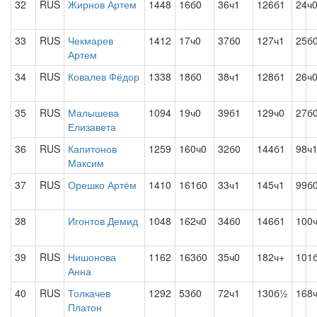
32
RUS
Жирнов Артем
1448
16б0
36ч1
126б1
24ч
33
RUS
Чекмарев
1412
17ч0
37б0
127ч1
25б
Артем
34
RUS
Ковалев Фёдор
1338
18б0
38ч1
128б1
26ч
35
RUS
Малышева
1094
19ч0
39б1
129ч0
27б
Елизавета
36
RUS
Капитонов
1259
160ч0
32б0
144б1
98ч
Максим
37
RUS
Орешко Артём
1410
161б0
33ч1
145ч1
99б
38
Игонтов Демид
1048
162ч0
34б0
146б1
100
39
RUS
Нишонова
1162
163б0
35ч0
182ч+
101
Анна
40
RUS
Толкачев
1292
53б0
72ч1
130б½
168
Платон