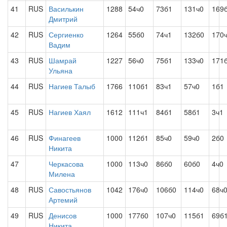
41
RUS
Василькин
1288
54ч0
73б1
131ч0
169
Дмитрий
42
RUS
Сергиенко
1264
55б0
74ч1
132б0
170
Вадим
43
RUS
Шамрай
1227
56ч0
75б1
133ч0
171
Ульяна
44
RUS
Нагиев Талыб
1766
110б1
83ч1
57ч0
1б1
45
RUS
Нагиев Хаял
1612
111ч1
84б1
58б1
3ч1
46
RUS
Финагеев
1000
112б1
85ч0
59ч0
2б0
Никита
47
Черкасова
1000
113ч0
86б0
60б0
4ч0
Милена
48
RUS
Савостьянов
1042
176ч0
106б0
114ч0
68ч
Артемий
49
RUS
Денисов
1000
177б0
107ч0
115б1
69б
Никита