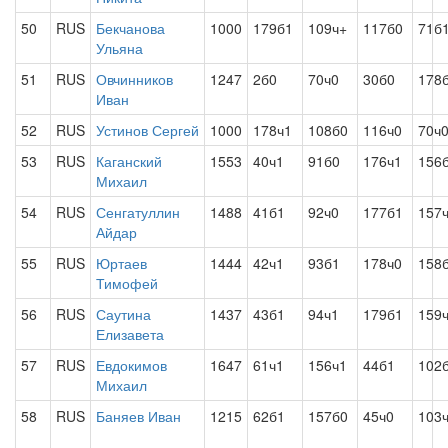
50
RUS
Бекчанова
1000
179б1
109ч+
117б0
71б
Ульяна
51
RUS
Овчинников
1247
2б0
70ч0
30б0
178
Иван
52
RUS
Устинов Сергей
1000
178ч1
108б0
116ч0
70ч
53
RUS
Каганский
1553
40ч1
91б0
176ч1
156
Михаил
54
RUS
Сенгатуллин
1488
41б1
92ч0
177б1
157
Айдар
55
RUS
Юртаев
1444
42ч1
93б1
178ч0
158
Тимофей
56
RUS
Саутина
1437
43б1
94ч1
179б1
159
Елизавета
57
RUS
Евдокимов
1647
61ч1
156ч1
44б1
102
Михаил
58
RUS
Баняев Иван
1215
62б1
157б0
45ч0
103