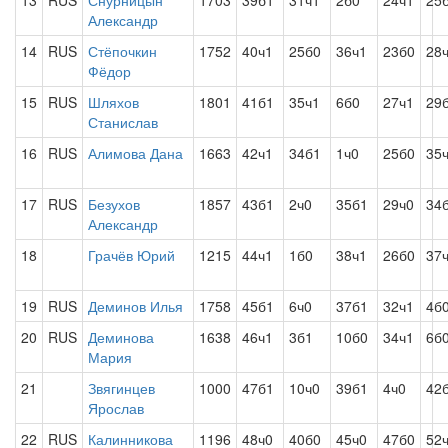
13
RUS
Снурницын
1703
39б1
31ч1
2б0
24ч1
25
Александр
14
RUS
Стёпочкин
1752
40ч1
25б0
36ч1
23б0
28
Фёдор
15
RUS
Шляхов
1801
41б1
35ч1
6б0
27ч1
29
Станислав
16
RUS
Алимова Дана
1663
42ч1
34б1
1ч0
25б0
35
17
RUS
Безухов
1857
43б1
2ч0
35б1
29ч0
34
Александр
18
Грачёв Юрий
1215
44ч1
1б0
38ч1
26б0
37
19
RUS
Деминов Илья
1758
45б1
6ч0
37б1
32ч1
4б
20
RUS
Деминова
1638
46ч1
3б1
10б0
34ч1
6б
Мария
21
Звягинцев
1000
47б1
10ч0
39б1
4ч0
42
Ярослав
22
RUS
Калинникова
1196
48ч0
40б0
45ч0
47б0
52