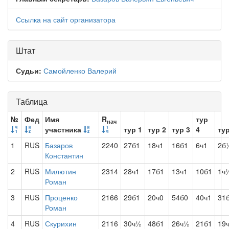
Ссылка на сайт организатора
Штат
Судьи:
Самойленко Валерий
Таблица
№
Фед
Имя
R
тур
нач
участника
тур 1
тур 2
тур 3
4
тур
1
RUS
Базаров
2240
27б1
18ч1
16б1
6ч1
2б
Константин
2
RUS
Милютин
2314
28ч1
17б1
13ч1
10б1
1ч
Роман
3
RUS
Проценко
2166
29б1
20ч0
54б0
40ч1
31
Роман
4
RUS
Скурихин
2116
30ч½
48б1
26ч½
21б1
19