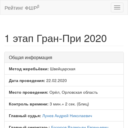
β
Рейтинг ФШР
Toggl
naviga
1 этап Гран-При 2020
Общая информация
Метод жеребьёвки:
Швейцарская
Дата проведения:
22.02.2020
Место проведения:
Орёл, Орловская область
Контроль времени:
3 мин.+ 2 сек. (Блиц)
Главный судья:
Лунев Андрей Николаевич
Главный секретарь:
Базаров Валерьян Евгеньевич