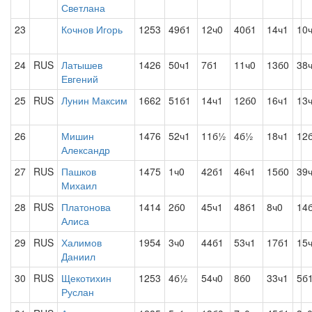
Светлана
23
Кочнов Игорь
1253
49б1
12ч0
40б1
14ч1
10
24
RUS
Латышев
1426
50ч1
7б1
11ч0
13б0
38
Евгений
25
RUS
Лунин Максим
1662
51б1
14ч1
12б0
16ч1
13
26
Мишин
1476
52ч1
11б½
4б½
18ч1
12
Александр
27
RUS
Пашков
1475
1ч0
42б1
46ч1
15б0
39
Михаил
28
RUS
Платонова
1414
2б0
45ч1
48б1
8ч0
14
Алиса
29
RUS
Халимов
1954
3ч0
44б1
53ч1
17б1
15
Даниил
30
RUS
Щекотихин
1253
4б½
54ч0
8б0
33ч1
5б
Руслан