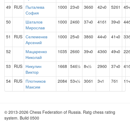
49
RUS
Пыталева
1000
23ч0
36б0
42ч0
52б1
45
София
50
Шаталов
1000
24б0
37ч0
41б1
39ч0
44
Мирослав
51
RUS
Селеменев
1000
25ч0
38б0
44ч0
41ч0
33
Арсений
52
Мацаренко
1035
26б0
39ч0
43б0
49ч0
22
Николай
53
RUS
Никулин
1668
54б½
8ч½
29б0
37ч0
41
Виктор
54
RUS
Плотников
2084
53ч½
30б1
3ч1
7б1
11
Максим
© 2013-2026 Chess Federation of Russia. Ratg chess rating
system. Build 0500