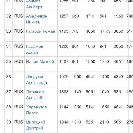
31
RUS
Азимов
1285
5ч1
13б0
7ч0
45б1
3ч
Альберт
32
RUS
Амеличкин
1257
6б0
47ч1
5ч1
19б0
7ч
Никита
33
RUS
Гагарин Роман
1195
7ч0
46б0
47ч½
30б0
51
34
RUS
Гасымов
1208
8б1
16ч0
9ч1
20б0
17
Аслан
35
RUS
Ильин Матвей
1407
9ч1
15б0
17ч0
46б1
16
36
Лаврухин
1079
10б0
49ч1
14б0
43ч0
48
Александр
37
RUS
Латышев
1368
11ч0
50б1
19ч0
53б1
18
Алексей
38
RUS
Харанутов
1144
12б0
51ч1
18б0
48ч1
24
Павел
39
RUS
Цилицкий
1344
13ч0
52б1
21ч0
50б1
27
Дмитрий