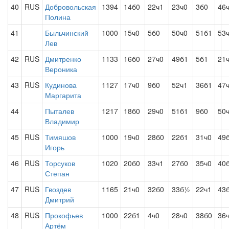
40
RUS
Добровольская
1394
14б0
22ч1
23ч0
3б0
46
Полина
41
Быльчинский
1000
15ч0
5б0
50ч0
51б1
53
Лев
42
RUS
Дмитренко
1133
16б0
27ч0
49б1
5б1
21
Вероника
43
RUS
Кудинова
1127
17ч0
9б0
52ч1
36б1
47
Маргарита
44
Пыталев
1217
18б0
29ч0
51б1
9б0
50
Владимир
45
RUS
Тимяшов
1000
19ч0
28б0
22б1
31ч0
49
Игорь
46
RUS
Торсуков
1020
20б0
33ч1
27б0
35ч0
40
Степан
47
RUS
Гвоздев
1165
21ч0
32б0
33б½
22ч1
43
Дмитрий
48
RUS
Прокофьев
1000
22б1
4ч0
28ч0
38б0
36
Артём