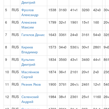
Дмитрий
5
RUS
Фролов
1538
31б0
41ч1
32б0
42ч0
30
Александр
6
RUS
Алексеев
1799
32ч1
19б1
15ч1
1б0
20
Максим
7
RUS
Гатилов Денис
1643
33б1
24ч0
31б1
54ч0
32
8
RUS
Киреев
1573
34ч0
53б½
30ч1
28б1
9ч
Владимир
9
RUS
Кульпин
1834
35б0
43ч1
34б0
44ч1
8б
Дмитрий
10
RUS
Маслёнков
1874
36ч1
21б1
20ч1
2ч0
23
Сергей
11
RUS
Резник Яков
1900
37б1
26ч½
24б1
12ч1
54
12
RUS
Селенский
1984
38ч1
23б1
25ч1
11б0
26
Андрей