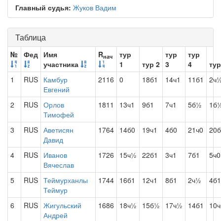
Главный судья:
Жуков Вадим
Таблица
№
Фед
Имя
R
тур
тур
тур
нач
участника
1
тур 2
3
4
тур
1
RUS
Камбур
2116
0
18б1
14ч1
11б1
2ч
Евгений
2
RUS
Орлов
1811
13ч1
9б1
7ч1
5б½
1б
Тимофей
3
RUS
Аветисян
1764
14б0
19ч1
4б0
21ч0
20б
Давид
4
RUS
Иванов
1726
15ч½
22б1
3ч1
7б1
5ч0
Вячеслав
5
RUS
Теймурханлы
1744
16б1
12ч1
8б1
2ч½
4б1
Теймур
6
RUS
Жигульский
1686
18ч½
15б½
17ч½
14б1
10ч
Андрей