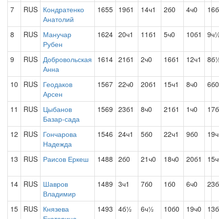
7
RUS
Кондратенко
1655
19б1
14ч1
2б0
4ч0
16
Анатолий
8
RUS
Манучар
1624
20ч1
11б1
5ч0
10б1
9ч
Рубен
9
RUS
Добровольская
1614
21б1
2ч0
16б1
12ч1
8б
Анна
10
RUS
Геодаков
1567
22ч0
20б1
15ч1
8ч0
6б0
Арсен
11
RUS
Цыбанов
1569
23б1
8ч0
21б1
1ч0
17б
Базар-сада
12
RUS
Гончарова
1546
24ч1
5б0
22ч1
9б0
19ч
Надежда
13
RUS
Раисов Еркеш
1488
2б0
21ч0
18ч0
20б1
15ч
14
RUS
Шавров
1489
3ч1
7б0
1б0
6ч0
23б
Владимир
15
RUS
Князева
1493
4б½
6ч½
10б0
19ч0
13б
Екатерина