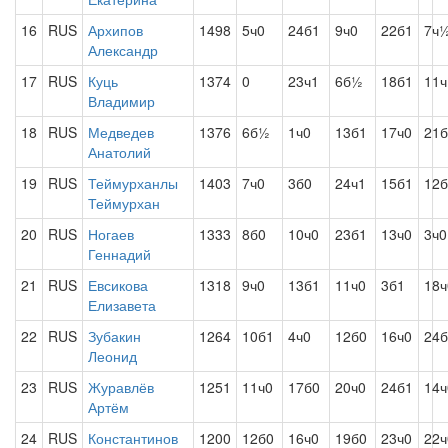
16
RUS
Архипов
1498
5ч0
24б1
9ч0
22б1
7ч
Александр
17
RUS
Куць
1374
0
23ч1
6б½
18б1
11ч
Владимир
18
RUS
Медведев
1376
6б½
1ч0
13б1
17ч0
21б
Анатолий
19
RUS
Теймурханлы
1403
7ч0
3б0
24ч1
15б1
12б
Теймурхан
20
RUS
Ногаев
1333
8б0
10ч0
23б1
13ч0
3ч0
Геннадий
21
RUS
Евсикова
1318
9ч0
13б1
11ч0
3б1
18ч
Елизавета
22
RUS
Зубакин
1264
10б1
4ч0
12б0
16ч0
24б
Леонид
23
RUS
Журавлёв
1251
11ч0
17б0
20ч0
24б1
14ч
Артём
24
RUS
Константинов
1200
12б0
16ч0
19б0
23ч0
22ч