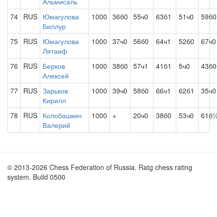
Альмисаль
74
RUS
Юмагулова
1000
36б0
55ч0
63б1
51ч0
59б0
Биллур
75
RUS
Юмагулова
1000
37ч0
56б0
64ч1
52б0
67ч0
Лятаиф
76
RUS
Берков
1000
38б0
57ч1
41б1
5ч0
43б0
Алексей
77
RUS
Зарьков
1000
39ч0
58б0
66ч1
62б1
35ч0
Кирилл
78
RUS
Колобашкин
1000
+
20ч0
38б0
53ч0
61б
Валерий
© 2013-2026 Chess Federation of Russia. Ratg chess rating
system. Build 0500