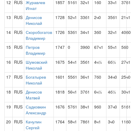
12
RUS
Журавлев
1857
51б1
32ч1
1б0
33ч1
37б1
Игнат
13
RUS
Денисов
1728
52ч1
33б1
2ч0
35б1
21ч1
Николай
14
RUS
Скоробогатов
1726
53б1
34ч1
3б0
32ч1
40б0
Владимир
15
RUS
Петров
1747
0
39б0
67ч1
55ч1
5б0
Владимир
16
RUS
Шумовский
1675
54ч1
35б1
4ч½
6б½
27ч1
Николай
17
RUS
Богатырев
1601
55б1
36ч1
7б0
34ч0
25ч0
Николай
18
RUS
Денисов
1818
56ч1
37б1
6ч½
4б½
30ч1
Матвей
19
RUS
Садковкин
1676
57б1
38ч1
9б0
37ч0
51б1
Александр
20
RUS
Качулин
1764
58ч1
78б1
8ч1
3ч0
11б0
Сергей