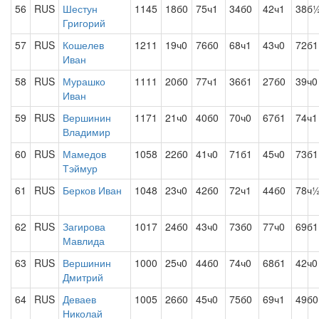
56
RUS
Шестун
1145
18б0
75ч1
34б0
42ч1
38б
Григорий
57
RUS
Кошелев
1211
19ч0
76б0
68ч1
43ч0
72б1
Иван
58
RUS
Мурашко
1111
20б0
77ч1
36б1
27б0
39ч0
Иван
59
RUS
Вершинин
1171
21ч0
40б0
70ч0
67б1
74ч1
Владимир
60
RUS
Мамедов
1058
22б0
41ч0
71б1
45ч0
73б1
Тэймур
61
RUS
Берков Иван
1048
23ч0
42б0
72ч1
44б0
78ч
62
RUS
Загирова
1017
24б0
43ч0
73б0
77ч0
69б1
Мавлида
63
RUS
Вершинин
1000
25ч0
44б0
74ч0
68б1
42ч0
Дмитрий
64
RUS
Деваев
1005
26б0
45ч0
75б0
69ч1
49б0
Николай