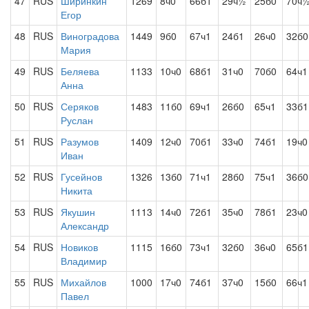
47
RUS
Ширинкин
1269
8ч0
66б1
29ч½
25б0
70ч
Егор
48
RUS
Виноградова
1449
9б0
67ч1
24б1
26ч0
32б0
Мария
49
RUS
Беляева
1133
10ч0
68б1
31ч0
70б0
64ч1
Анна
50
RUS
Серяков
1483
11б0
69ч1
26б0
65ч1
33б1
Руслан
51
RUS
Разумов
1409
12ч0
70б1
33ч0
74б1
19ч0
Иван
52
RUS
Гусейнов
1326
13б0
71ч1
28б0
75ч1
36б0
Никита
53
RUS
Якушин
1113
14ч0
72б1
35ч0
78б1
23ч0
Александр
54
RUS
Новиков
1115
16б0
73ч1
32б0
36ч0
65б1
Владимир
55
RUS
Михайлов
1000
17ч0
74б1
37ч0
15б0
66ч1
Павел