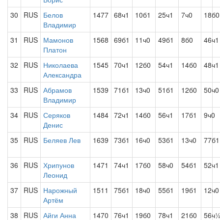
30
RUS
Белов
1477
68ч1
10б1
25ч1
7ч0
18б0
Владимир
31
RUS
Мамонов
1568
69б1
11ч0
49б1
8б0
46ч1
Платон
32
RUS
Николаева
1545
70ч1
12б0
54ч1
14б0
48ч1
Александра
33
RUS
Абрамов
1539
71б1
13ч0
51б1
12б0
50ч0
Владимир
34
RUS
Серяков
1484
72ч1
14б0
56ч1
17б1
9ч0
Денис
35
RUS
Беляев Лев
1639
73б1
16ч0
53б1
13ч0
77б1
36
RUS
Хрипунов
1471
74ч1
17б0
58ч0
54б1
52ч1
Леонид
37
RUS
Нарожный
1511
75б1
18ч0
55б1
19б1
12ч0
Артём
38
RUS
Айги Анна
1470
76ч1
19б0
78ч1
21б0
56ч