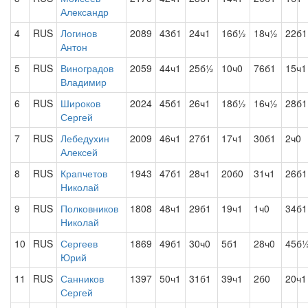
Александр
4
RUS
Логинов
2089
43б1
24ч1
16б½
18ч½
22б1
Антон
5
RUS
Виноградов
2059
44ч1
25б½
10ч0
76б1
15ч1
Владимир
6
RUS
Широков
2024
45б1
26ч1
18б½
16ч½
28б1
Сергей
7
RUS
Лебедухин
2009
46ч1
27б1
17ч1
30б1
2ч0
Алексей
8
RUS
Крапчетов
1943
47б1
28ч1
20б0
31ч1
26б1
Николай
9
RUS
Полковников
1808
48ч1
29б1
19ч1
1ч0
34б1
Николай
10
RUS
Сергеев
1869
49б1
30ч0
5б1
28ч0
45б
Юрий
11
RUS
Санников
1397
50ч1
31б1
39ч1
2б0
20ч1
Сергей