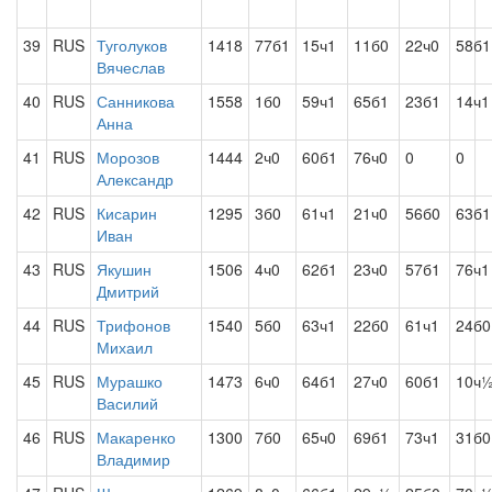
39
RUS
Туголуков
1418
77б1
15ч1
11б0
22ч0
58б1
Вячеслав
40
RUS
Санникова
1558
1б0
59ч1
65б1
23б1
14ч1
Анна
41
RUS
Морозов
1444
2ч0
60б1
76ч0
0
0
Александр
42
RUS
Кисарин
1295
3б0
61ч1
21ч0
56б0
63б1
Иван
43
RUS
Якушин
1506
4ч0
62б1
23ч0
57б1
76ч1
Дмитрий
44
RUS
Трифонов
1540
5б0
63ч1
22б0
61ч1
24б0
Михаил
45
RUS
Мурашко
1473
6ч0
64б1
27ч0
60б1
10ч
Василий
46
RUS
Макаренко
1300
7б0
65ч0
69б1
73ч1
31б0
Владимир