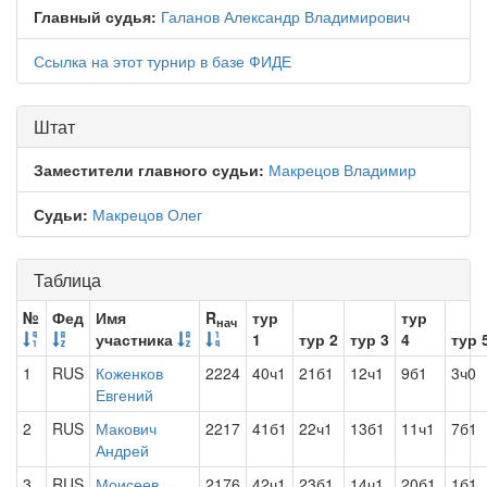
Главный судья:
Галанов Александр Владимирович
Ссылка на этот турнир в базе ФИДЕ
Штат
Заместители главного судьи:
Макрецов Владимир
Судьи:
Макрецов Олег
Таблица
№
Фед
Имя
R
тур
тур
нач
участника
1
тур 2
тур 3
4
тур 
1
RUS
Коженков
2224
40ч1
21б1
12ч1
9б1
3ч0
Евгений
2
RUS
Макович
2217
41б1
22ч1
13б1
11ч1
7б1
Андрей
3
RUS
Моисеев
2176
42ч1
23б1
14ч1
20б1
1б1