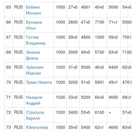
65
RUS
Бабкин
1000
27ч0
46б1
40ч0
50б0
54ч0
Михаил
66
RUS
Бухарев
1000
28б0
47ч0
77б0
71ч1
55б0
Илья
67
RUS
Гостев
1000
29ч0
48б0
15б0
59ч0
75б1
Владимир
68
RUS
Зенина
1000
30б0
49ч0
57б0
63ч0
71б0
Диана
69
RUS
Зубаткин
1000
31ч0
50б0
46ч0
64б0
62ч0
Максим
70
RUS
Лукин Никита
1000
32б0
51ч0
59б1
49ч1
47б
71
RUS
Назаров
1026
33ч0
52б0
60ч0
66б0
68ч1
Андрей
72
RUS
Стратула
1000
34б0
53ч0
61б0
+
57ч0
Кирилл
73
RUS
Юмагулова
1000
35ч0
54б0
62ч1
46б0
60ч0