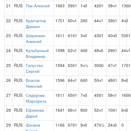
21
RUS
Пак Алексей
1663
59б1
1ч0
42б1
38ч1
13б0
22
RUS
Крапчетов
1701
60ч1
2б0
44ч1
39б1
4ч0
Даниил
23
RUS
Ширинкин
1611
61б1
3ч0
43б1
40ч0
53б1
Алексей
24
RUS
Кульбачный
1598
62ч1
4б0
48ч0
29б1
44ч1
Владимир
25
RUS
Галустян
1594
63б1
5ч½
30б0
47ч1
17б1
Сергей
26
RUS
Власов
1596
64ч1
6б0
50ч1
48б1
8ч0
Николай
27
RUS
Сидорова
1611
65б1
7ч0
45б1
58ч1
16б0
Маргарита
28
RUS
Ефимова
1641
66ч1
8б0
52ч1
10б1
6ч0
Дарья
29
RUS
Шечков
1166
67б1
9ч0
47б½
24ч0
0
Борис