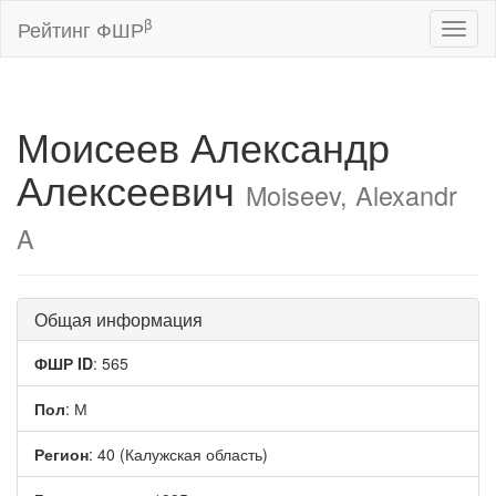
β
Рейтинг ФШР
Toggl
naviga
Моисеев Александр
Алексеевич
Moiseev, Alexandr
A
Общая информация
ФШР ID
: 565
Пол
: М
Регион
: 40 (Калужская область)