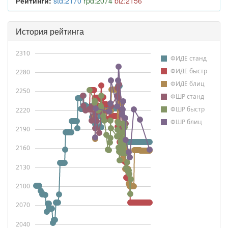
Рейтинги:
std:2170
rpd:2074
blz:2156
История рейтинга
2310
ФИДЕ станд
ФИДЕ быстр
2280
ФИДЕ блиц
2250
ФШР станд
ФШР быстр
2220
ФШР блиц
2190
2160
2130
2100
2070
2040