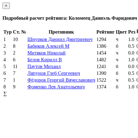
×
Подробный расчет рейтинга: Коломеец Даниэль Фаридович
Тур
Ст. №
Противник
Рейтинг
Цвет
Рез
1
10
Шнурков Даниил Дмитриевич
1294
ч
1.0
2
8
Бабиков Алексей М
1386
б
0.5
3
2
Митяков Николай
1454
ч
0.0
4
6
Белов Кирилл В
1482
ч
1.0
5
11
Паутов Михаил
1241
б
0.0
6
7
Ляпунов Глеб Сергеевич
1390
б
0.5
7
1
Фёдоров Георгий Вячеславович
1522
ч
0.5
8
9
Фоменко Лев Анатольевич
1374
б
1.0
∑