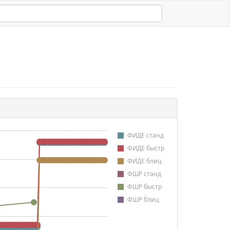
ФИДЕ станд
ФИДЕ быстр
ФИДЕ блиц
ФШР станд
ФШР быстр
ФШР блиц