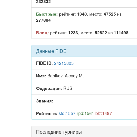
232332
Быстрые:
рейтинг:
1348
, место:
47525
из
277884
Блиц:
рейтинг:
1233
, место:
52822
из
111498
Данные FIDE
FIDE ID:
24215805
Имя:
Babikov, Alexey M.
Федерация:
RUS
Звания:
Рейтинги:
std:1557
rpd:1561
blz:1497
Последние турниры