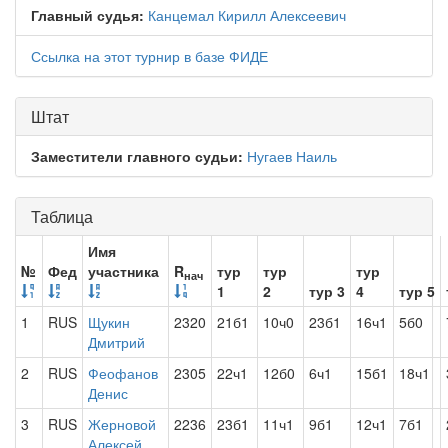
Главный судья:
Канцемал Кирилл Алексеевич
Ссылка на этот турнир в базе ФИДЕ
Штат
Заместители главного судьи:
Нугаев Наиль
Таблица
Имя
№
Фед
участника
R
тур
тур
тур
нач
1
2
тур 3
4
тур 5
1
RUS
Щукин
2320
21б1
10ч0
23б1
16ч1
5б0
Дмитрий
2
RUS
Феофанов
2305
22ч1
12б0
6ч1
15б1
18ч1
Денис
3
RUS
Жерновой
2236
23б1
11ч1
9б1
12ч1
7б1
Алексей