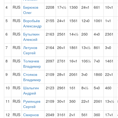
4
RUS
Бирюков
2208
17ч½
13б0
24ч1
6б1
10ч1
Олег
5
RUS
Воробьёв
2155
24ч1
15б1
12ч0
10б1
1ч1
Александр
6
RUS
Бутылкин
2163
25б1
14ч½
2б0
4ч0
23б1
Алексей
7
RUS
Летунов
2164
26ч1
18б1
13ч½
8б1
3ч0
Сергей
8
RUS
Толкачев
2097
27б1
16ч1
10б½
7ч0
14б1
Владимир
9
RUS
Стояков
2109
28ч1
20б1
3ч0
18б0
22ч1
Владимир
10
RUS
Шалыгин
2123
29б1
1б1
8ч½
5ч0
4б0
Андрей
11
RUS
Румянцев
2109
30ч1
3б0
22ч1
20б1
13ч½
Сергей
12
RUS
Смирнов
2049
31б1
2ч1
5б1
3б0
17ч1