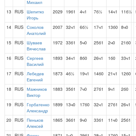
Михаил
13
RUS
Шепитко
2029
19б1
4ч1
7б½
14ч1
11б½
Игорь
14
RUS
Соколов
2007
32ч1
6б½
17ч1
13б0
8ч0
Анатолий
15
RUS
Шуваев
1972
33б1
5ч0
25б1
2ч0
21б0
Вячеслав
16
RUS
Сергеев
1893
34ч1
8б0
26ч1
1б0
33ч1
Василий
17
RUS
Лебедев
1873
4б½
19ч1
14б0
21ч1
12б0
Евгений
18
RUS
Мажников
1883
35б1
7ч0
27б1
9ч1
2б0
Виктор
19
RUS
Горбатенко
1899
13ч0
17б0
32ч1
27б1
26ч1
Александр
20
RUS
Пеньков
1865
36б1
9ч0
33б1
11ч0
25б1
Алексей
21
RUS
Фокин
1871
1ч0
29б1
28ч1
17б0
15ч1