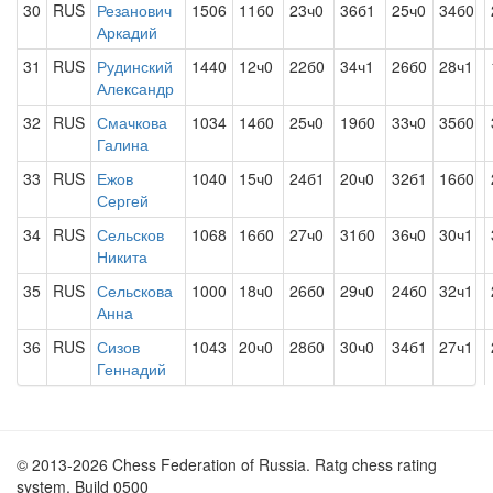
30
RUS
Резанович
1506
11б0
23ч0
36б1
25ч0
34б0
Аркадий
31
RUS
Рудинский
1440
12ч0
22б0
34ч1
26б0
28ч1
Александр
32
RUS
Смачкова
1034
14б0
25ч0
19б0
33ч0
35б0
Галина
33
RUS
Ежов
1040
15ч0
24б1
20ч0
32б1
16б0
Сергей
34
RUS
Сельсков
1068
16б0
27ч0
31б0
36ч0
30ч1
Никита
35
RUS
Сельскова
1000
18ч0
26б0
29ч0
24б0
32ч1
Анна
36
RUS
Сизов
1043
20ч0
28б0
30ч0
34б1
27ч1
Геннадий
© 2013-2026 Chess Federation of Russia. Ratg chess rating
system. Build 0500