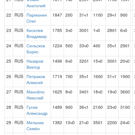
Анатолий
22
RUS
Парманин
1847
2б0
31ч1
11б0
29ч1
9б0
Олег
23
RUS
Киселев
1785
3ч0
30б1
1ч0
28б1
6ч0
Владимир
24
RUS
Сельсков
1224
5б0
33ч0
4б0
35ч1
29б1
Борис
25
RUS
Назаров
1496
6ч0
32б1
15ч0
30б1
20ч0
Виктор
26
RUS
Петраков
1719
7б0
35ч1
16б0
31ч1
19б0
Алексей
27
RUS
Манойло
1625
8ч0
34б1
18ч0
19ч0
36б0
Николай
28
RUS
Гусев
1489
9б0
36ч1
21б0
23ч0
31б0
Александр
29
RUS
Мельник
1382
10ч0
21ч0
35б1
22б0
24ч0
Семён