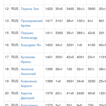
12
RUS
Терина Зоя
1420
30ч0
34б0
36ч½
39б0
20ч
13
RUS
Прозоровский
1417
31б1
38ч1
10б½
6ч1
8б1
Артём
15
RUS
Першин
1411
33б0
35ч1
38б½
42ч0
2б1
Александр
16
RUS
Бородкин Ян
1403
34ч1
32б1
1ч0
41б0
40ч
17
RUS
Куликова
1401
35б1
42ч0
40б1
23ч1
11б
Ирина
18
RUS
Аксёнов
1395
36ч1
1б0
32ч1
5б½
38ч
Анатолий
19
RUS
Коваленко
1389
1ч0
36б1
34ч0
32б0
25ч
Кирилл
20
RUS
Карпов
1379
2б½
41ч0
24б0
40ч0
12б
Дмитрий
21
RUS
Бородкина
1375
3ч1
5б1
9ч0
7б0
32ч