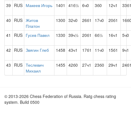
39
RUS
Макеев Игорь
1401
41б½
6ч0
3б0
12ч1
33б
40
RUS
Житов
1300
32ч0
26б1
17ч0
20б1
16б
Платон
41
RUS
Гусев Павел
1330
39ч½
20б1
6б½
16ч1
5ч0
42
RUS
Звягин Глеб
1458
43ч1
17б1
11ч0
15б1
9ч1
43
RUS
Теслевич
1455
42б0
27ч1
23б0
29ч1
24б
Михаил
© 2013-2026 Chess Federation of Russia. Ratg chess rating
system. Build 0500