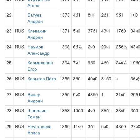
Агния
22
Батуев
1373
4б1
8ч1
2б1
9б1
1ч0
Андрей
23
RUS
Клевакин
1371
5ч0
37б1
43ч1
17б0
34ч
Андрей
24
RUS
Наумов
1368
6б½
2ч0
20ч1
25б½
43ч
Александр
25
Кормилицин
1364
7ч1
9б0
4б0
24ч½
19б
Егор
26
RUS
Корытов Пётр
1355
8б0
40ч0
31б0
+
36ч
27
RUS
Винер
1355
9ч0
43б0
1
31ч0
29б
Андрей
28
RUS
Шперлинг
1353
10б0
4ч0
35б1
33ч0
3б0
Роман
29
RUS
Неустроева
1360
11ч0
3б1
5ч0
43б0
27ч
Алиса