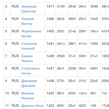
3
RUS
Арсеньев
1471
21б0
29ч0
39ч1
30б0
28ч
Ермолай
4
RUS
Фалеев
1466
22ч0
28б1
25ч1
10ч0
31б
Виктор
5
RUS
Жеребненко
1455
23б1
21ч0
29б1
18ч½
41б
Артём
6
RUS
Степанов
1441
24ч½
39б1
41ч½
13б0
30ч
Алексей
7
RUS
Биркин
1438
25б0
31ч1
33б1
21ч1
10б
Никита
8
RUS
Голубчиков
1437
26ч1
22б0
30ч1
34б1
13ч
Антон
9
RUS
Дмитриев
1436
27б1
25ч1
21б1
22ч0
42б
Дмитрий
10
RUS
Мачнев
1435
28ч1
30б1
13ч½
4б1
7ч1
Максим
11
RUS
Дерягин Илья
1422
29б1
33ч1
42б1
1б0
17ч