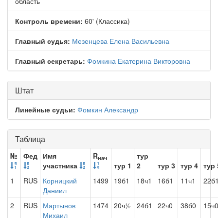
область
Контроль времени:
60' (Классика)
Главный судья:
Мезенцева Елена Васильевна
Главный секретарь:
Фомкина Екатерина Викторовна
Штат
Линейные судьи:
Фомкин Александр
Таблица
№
Фед
Имя
R
тур
нач
участника
тур 1
2
тур 3
тур 4
тур 
1
RUS
Корницкий
1499
19б1
18ч1
16б1
11ч1
22б
Даниил
2
RUS
Мартынов
1474
20ч½
24б1
22ч0
38б0
15ч
Михаил