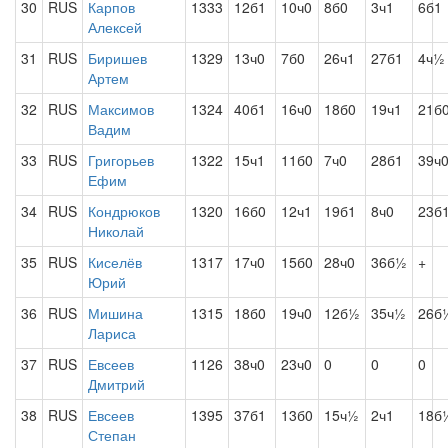
30
RUS
Карпов
1333
12б1
10ч0
8б0
3ч1
6б1
Алексей
31
RUS
Биришев
1329
13ч0
7б0
26ч1
27б1
4ч½
Артем
32
RUS
Максимов
1324
40б1
16ч0
18б0
19ч1
21б
Вадим
33
RUS
Григорьев
1322
15ч1
11б0
7ч0
28б1
39ч
Ефим
34
RUS
Кондрюков
1320
16б0
12ч1
19б1
8ч0
23б
Николай
35
RUS
Киселёв
1317
17ч0
15б0
28ч0
36б½
+
Юрий
36
RUS
Мишина
1315
18б0
19ч0
12б½
35ч½
26б
Лариса
37
RUS
Евсеев
1126
38ч0
23ч0
0
0
0
Дмитрий
38
RUS
Евсеев
1395
37б1
13б0
15ч½
2ч1
18б
Степан