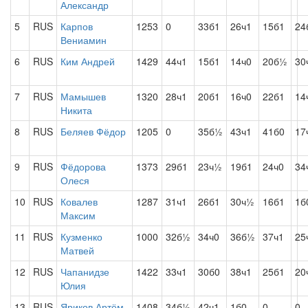
Александр
5
RUS
Карпов
1253
0
33б1
26ч1
15б1
24
Вениамин
6
RUS
Ким Андрей
1429
44ч1
15б1
14ч0
20б½
30
7
RUS
Мамышев
1320
28ч1
20б1
16ч0
22б1
14
Никита
8
RUS
Беляев Фёдор
1205
0
35б½
43ч1
41б0
17
9
RUS
Фёдорова
1373
29б1
23ч½
19б1
24ч0
34
Олеся
10
RUS
Ковалев
1287
31ч1
26б1
30ч½
16б1
1б
Максим
11
RUS
Кузменко
1000
32б½
34ч0
36б½
37ч1
25
Матвей
12
RUS
Чапанидзе
1422
33ч1
30б0
38ч1
25б1
20
Юлия
13
RUS
Яриков Артём
1408
34б½
42ч1
1б0
0
0