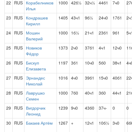
22
RUS
Корабелников
1000
42б½
32ч½
44б1
7ч0
27
Илья
23
RUS
Кондрашев
1405
43ч1
9б½
24ч0
17б1
2ч
Кирилл
24
RUS
Мошин
1000
1б½
21ч1
23б1
9б1
5ч
Валерий
25
RUS
Новиков
1373
2ч0
37б1
4ч1
12ч0
11
Фёдор
26
RUS
Бискуп
1197
3б1
10ч0
5б0
38ч1
4ч
Елизавета
27
RUS
Эрнандес
1016
4ч0
39б1
15ч0
40б1
22
Николай
28
RUS
Лаврушко
1000
7б0
40ч1
3б0
44ч1
21
Семен
29
RUS
Вигдорчик
1239
9ч0
43б0
37ч-
0
0
Леонид
30
RUS
Бакаев Артём
1267
+
12ч1
10б½
3ч0
6б