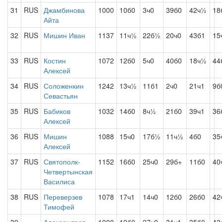
31
RUS
Джамбинова
1000
10б0
3ч0
39б0
42ч½
18
Айта
32
RUS
Мишин Иван
1137
11ч½
22б½
20ч0
43б1
15
33
RUS
Костин
1072
12б0
5ч0
40б0
18ч½
44
Алексей
34
RUS
Соложенкин
1242
13ч½
11б1
2ч0
21ч1
9б
Севастьян
35
RUS
Бабиков
1032
14б0
8ч½
21б0
39ч1
36
Алексей
36
RUS
Мишин
1088
15ч0
17б½
11ч½
4б0
35
Алексей
37
RUS
Святополк-
1152
16б0
25ч0
29б+
11б0
40
Четвертынская
Василиса
38
RUS
Переверзев
1078
17ч1
14ч0
12б0
26б0
42
Тимофей