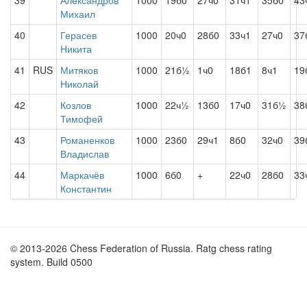
39
Александров
1000
19б0
27ч0
31ч1
35б0
43
Михаил
40
Герасев
1000
20ч0
28б0
33ч1
27ч0
37
Никита
41
RUS
Митяков
1000
21б½
1ч0
18б1
8ч1
19
Николай
42
Козлов
1000
22ч½
13б0
17ч0
31б½
38
Тимофей
43
Романенков
1000
23б0
29ч1
8б0
32ч0
39
Владислав
44
Маркачёв
1000
6б0
+
22ч0
28б0
33
Константин
© 2013-2026 Chess Federation of Russia. Ratg chess rating
system. Build 0500