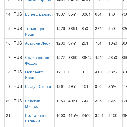
14
RUS
Бугаец Даниил
1337
35ч1
38б1
6б1
1ч0
7б
15
RUS
Токманцев
1279
36б1
6ч0
27б1
5ч0
32
Иван
16
RUS
Асатрян Леон
1236
37ч1
2б1
7б1
10ч0
3б
17
RUS
Селиверстов
1277
38б0
36ч½
42б1
23ч0
8б
Федор
18
RUS
Осипенко
1279
0
0
41ч0
33б½
31
Иван
19
RUS
Бискуп Степан
1261
39ч1
4б1
9ч0
2б½
41
20
RUS
Невский
1259
40б1
7ч0
32б1
6ч½
12
Михаил
21
Полтаранос
1000
41ч½
24б0
35ч1
34б0
28
Евгений