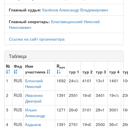
Главный судья:
Калёнов Александр Владимирович
Главный секретарь:
Благовещенский Николай
Николаевич
Ссылка на сайт организатора
Таблица
№
Фед
Имя
R
нач
участника
тур 1
тур 2
тур 3
тур 4
ту
1
RUS
Блонский
1692
24ч½
41б1
13ч1
14б1
10
Николай
2
RUS
Ивасенко
1391
25б1
16ч0
34б1
19ч½
23
Дмитрий
3
RUS
Ильин
1271
26ч0
31б1
28ч1
30б1
16
Александр
4
RUS
Кадыков
1391
27б1
19ч0
25б0
36ч1
26