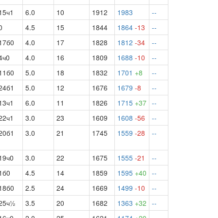
15ч1
6.0
10
1912
1983
--
0
4.5
15
1844
1864
-13
--
17б0
4.0
17
1828
1812
-34
--
4ч0
4.0
16
1809
1688
-10
--
11б0
5.0
18
1832
1701
+8
--
24б1
5.0
12
1676
1679
-8
--
13ч1
6.0
11
1826
1715
+37
--
22ч1
3.0
23
1609
1608
-56
--
20б1
3.0
21
1745
1559
-28
--
19ч0
3.0
22
1675
1555
-21
--
1б0
4.5
14
1859
1595
+40
--
18б0
2.5
24
1669
1499
-10
--
25ч½
3.5
20
1682
1363
+32
--