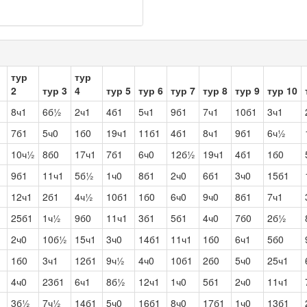
тур
тур
2
тур 3
4
тур 5
тур 6
тур 7
тур 8
тур 9
тур 10
1
8ч1
6б½
2ч1
4б1
5ч1
9б1
7ч1
10б1
3ч1
1
7б1
5ч0
1б0
19ч1
11б1
4б1
8ч1
9б1
6ч½
1
10ч½
8б0
17ч1
7б1
6ч0
12б½
19ч1
4б1
1б0
1
9б1
11ч1
5б½
1ч0
8б1
2ч0
6б1
3ч0
15б1
1
12ч1
2б1
4ч½
10б1
1б0
6ч0
9ч0
8б1
7ч1
1
25б1
1ч½
9б0
11ч1
3б1
5б1
4ч0
7б0
2б½
1
2ч0
10б½
15ч1
3ч0
14б1
11ч1
1б0
6ч1
5б0
1
1б0
3ч1
12б1
9ч½
4ч0
10б1
2б0
5ч0
25ч1
1
4ч0
23б1
6ч1
8б½
12ч1
1ч0
5б1
2ч0
11ч1
1
3б½
7ч½
14б1
5ч0
16б1
8ч0
17б1
1ч0
13б1