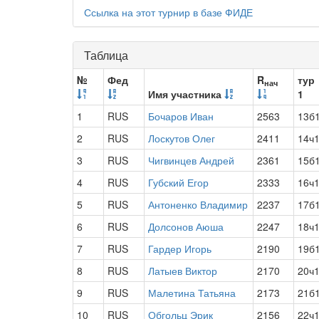
Ссылка на этот турнир в базе ФИДЕ
Таблица
№
Фед
R
тур
нач
Имя участника
1
1
RUS
Бочаров Иван
2563
13б
2
RUS
Лоскутов Олег
2411
14ч
3
RUS
Чигвинцев Андрей
2361
15б
4
RUS
Губский Егор
2333
16ч
5
RUS
Антоненко Владимир
2237
17б
6
RUS
Долсонов Аюша
2247
18ч
7
RUS
Гардер Игорь
2190
19б
8
RUS
Латыев Виктор
2170
20ч
9
RUS
Малетина Татьяна
2173
21б
10
RUS
Обгольц Эрик
2156
22ч