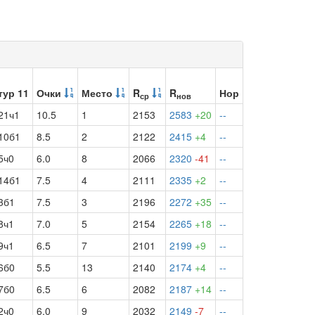
тур 11
Очки
Место
R
R
Нор
ср
нов
21ч1
10.5
1
2153
2583
+20
--
10б1
8.5
2
2122
2415
+4
--
5ч0
6.0
8
2066
2320
-41
--
14б1
7.5
4
2111
2335
+2
--
3б1
7.5
3
2196
2272
+35
--
8ч1
7.0
5
2154
2265
+18
--
9ч1
6.5
7
2101
2199
+9
--
6б0
5.5
13
2140
2174
+4
--
7б0
6.5
6
2082
2187
+14
--
2ч0
6.0
9
2032
2149
-7
--