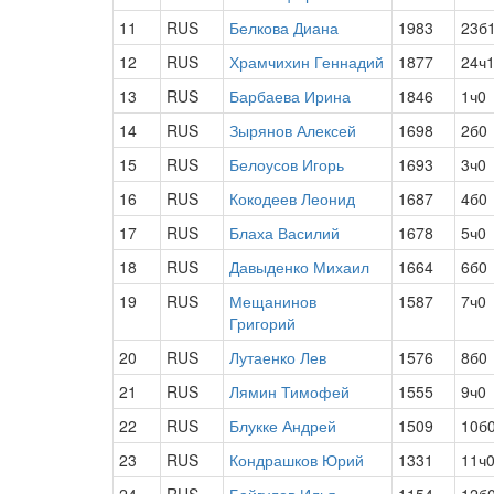
11
RUS
Белкова Диана
1983
23б
12
RUS
Храмчихин Геннадий
1877
24ч
13
RUS
Барбаева Ирина
1846
1ч0
14
RUS
Зырянов Алексей
1698
2б0
15
RUS
Белоусов Игорь
1693
3ч0
16
RUS
Кокодеев Леонид
1687
4б0
17
RUS
Блаха Василий
1678
5ч0
18
RUS
Давыденко Михаил
1664
6б0
19
RUS
Мещанинов
1587
7ч0
Григорий
20
RUS
Лутаенко Лев
1576
8б0
21
RUS
Лямин Тимофей
1555
9ч0
22
RUS
Блукке Андрей
1509
10б
23
RUS
Кондрашков Юрий
1331
11ч