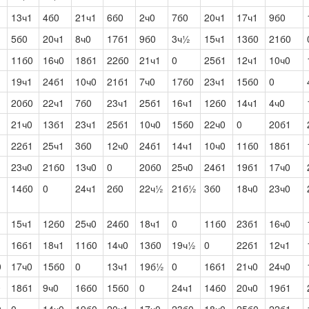
1
13ч1
4б0
21ч1
6б0
2ч0
7б0
20ч1
17ч1
9б0
1
5б0
20ч1
8ч0
17б1
9б0
3ч½
15ч1
13б0
21б0
11б0
16ч0
18б1
22б0
21ч1
0
25б1
12ч1
10ч0
19ч1
24б1
10ч0
21б1
7ч0
17б0
23ч1
15б0
0
20б0
22ч1
7б0
23ч1
25б1
16ч1
12б0
14ч1
4ч0
21ч0
13б1
23ч1
25б1
10ч0
15б0
22ч0
0
20б1
22б1
25ч1
3б0
12ч0
24б1
14ч1
10ч0
11б0
18б1
23ч0
21б0
13ч0
0
20б0
25ч0
24б1
19б1
17ч0
14б0
0
24ч1
2б0
22ч½
21б½
3б0
18ч0
23ч0
15ч1
12б0
25ч0
24б0
18ч1
0
11б0
23б1
16ч0
16б1
18ч1
11б0
14ч0
13б0
19ч½
0
22б1
12ч1
0
17ч0
15б0
0
13ч1
19б½
0
16б1
21ч0
24ч0
0
18б1
9ч0
16б0
15б0
0
24ч1
14б0
20ч0
19б1