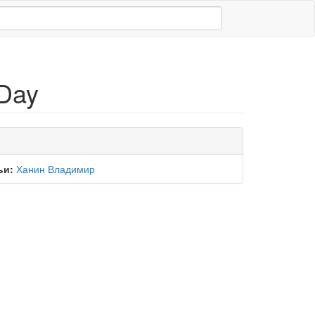
 Day
ьи:
Ханин Владимир