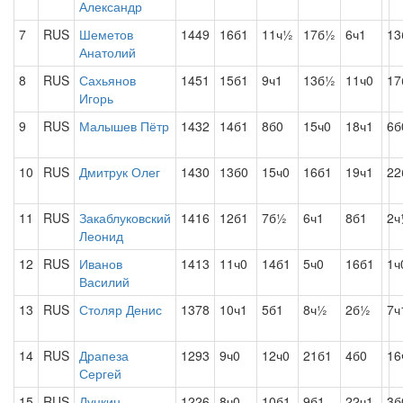
Александр
7
RUS
Шеметов
1449
16б1
11ч½
17б½
6ч1
13
Анатолий
8
RUS
Сахьянов
1451
15б1
9ч1
13б½
11ч0
17
Игорь
9
RUS
Малышев Пётр
1432
14б1
8б0
15ч0
18ч1
6б
10
RUS
Дмитрук Олег
1430
13б0
15ч0
16б1
19ч1
22
11
RUS
Закаблуковский
1416
12б1
7б½
6ч1
8б1
2ч
Леонид
12
RUS
Иванов
1413
11ч0
14б1
5ч0
16б1
1ч
Василий
13
RUS
Столяр Денис
1378
10ч1
5б1
8ч½
2б½
7ч
14
RUS
Драпеза
1293
9ч0
12ч0
21б1
4б0
16
Сергей
15
RUS
Луцкин
1226
8ч0
10б1
9б1
22ч1
3б