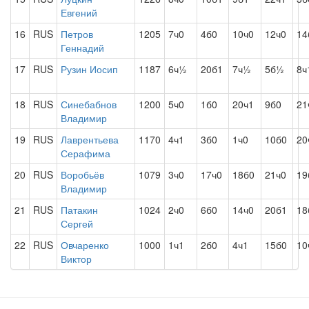
Евгений
16
RUS
Петров
1205
7ч0
4б0
10ч0
12ч0
14
Геннадий
17
RUS
Рузин Иосип
1187
6ч½
20б1
7ч½
5б½
8ч
18
RUS
Синебабнов
1200
5ч0
1б0
20ч1
9б0
21
Владимир
19
RUS
Лаврентьева
1170
4ч1
3б0
1ч0
10б0
20
Серафима
20
RUS
Воробьёв
1079
3ч0
17ч0
18б0
21ч0
19
Владимир
21
RUS
Патакин
1024
2ч0
6б0
14ч0
20б1
18
Сергей
22
RUS
Овчаренко
1000
1ч1
2б0
4ч1
15б0
10
Виктор