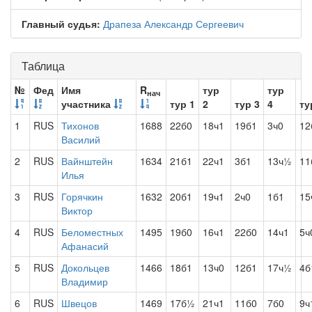
Главный судья:
Драпеза Александр Сергеевич
Таблица
№
Фед
Имя
R
тур
тур
нач
участника
тур 1
2
тур 3
4
ту
1
RUS
Тихонов
1688
22б0
18ч1
19б1
3ч0
12
Василий
2
RUS
Вайнштейн
1634
21б1
22ч1
3б1
13ч½
11
Илья
3
RUS
Горячкин
1632
20б1
19ч1
2ч0
1б1
15
Виктор
4
RUS
Беломестных
1495
19б0
16ч1
22б0
14ч1
5ч
Афанасий
5
RUS
Докольцев
1466
18б1
13ч0
12б1
17ч½
4б
Владимир
6
RUS
Швецов
1469
17б½
21ч1
11б0
7б0
9ч