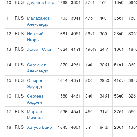
10
RUS
Даурцев Егор
1789
38б1
27ч1
1б1
13ч0
56б
11
RUS
Малаханов
1703
39ч1
47б1
4ч0
35б1
1б0
Александр
12
RUS
Невский
1681
40б1
56ч1
3б0
23ч0
30б
Игорь
13
RUS
Жабин Олег
1624
41ч1
49б½
24ч1
10б1
18ч
14
RUS
Савельев
1379
42б1
1ч0
32б1
51ч1
3б0
Александр
15
RUS
Оширов
1614
43ч1
2б0
29ч0
41б½
38ч
Эдуард
16
RUS
Сергеев
1588
44б1
3ч0
34б1
56ч0
32б
Андрей
17
RUS
Марков
1536
45ч1
4б0
31ч1
37б1
5б0
Михаил
18
RUS
Хатуев Баир
1645
46б1
5ч1
6ч½
20б1
13б