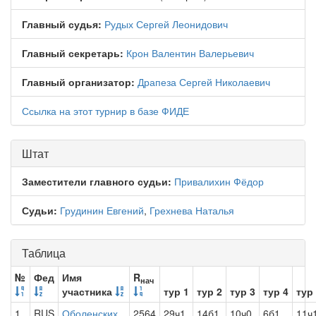
Главный судья:
Рудых Сергей Леонидович
Главный секретарь:
Крон Валентин Валерьевич
Главный организатор:
Драпеза Сергей Николаевич
Ссылка на этот турнир в базе ФИДЕ
Штат
Заместители главного судьи:
Привалихин Фёдор
Судьи:
Грудинин Евгений
,
Грехнева Наталья
Таблица
№
Фед
Имя
R
нач
участника
тур 1
тур 2
тур 3
тур 4
тур
1
RUS
Оболенских
2564
29ч1
14б1
10ч0
6б1
11ч