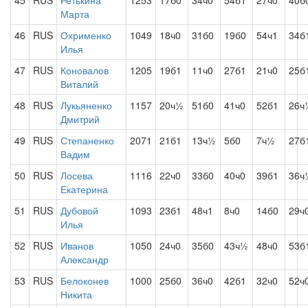
45
RUS
Ретькина
1253
17б0
34ч0
54б1
27ч0
40б
Марта
46
RUS
Охрименко
1049
18ч0
31б0
19б0
54ч1
34б
Илья
47
RUS
Коновалов
1205
19б1
11ч0
27б1
21ч0
25б
Виталий
48
RUS
Лукьяненко
1157
20ч½
51б0
41ч0
52б1
26ч
Дмитрий
49
RUS
Степаненко
2071
21б1
13ч½
5б0
7ч½
27б
Вадим
50
RUS
Лосева
1116
22ч0
33б0
40ч0
39б1
36ч
Екатерина
51
RUS
Дубовой
1093
23б1
48ч1
8ч0
14б0
29ч
Илья
52
RUS
Иванов
1050
24ч0
35б0
43ч½
48ч0
53б
Александр
53
RUS
Белоконев
1000
25б0
36ч0
42б1
32ч0
52ч
Никита