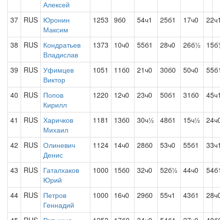
Алексей
37
RUS
Юронин
1253
9б0
54ч1
25б1
17ч0
22ч
Максим
38
RUS
Кондратьев
1373
10ч0
55б1
28ч0
26б½
15б
Владислав
39
RUS
Уфимцев
1051
11б0
21ч0
30б0
50ч0
55б
Виктор
40
RUS
Попов
1220
12ч0
23ч0
50б1
31б0
45ч
Кирилл
41
RUS
Харичков
1181
13б0
30ч½
48б1
15ч½
24ч
Михаил
42
RUS
Олиневич
1124
14ч0
28б0
53ч0
55б1
33ч
Денис
43
RUS
Гаталхаков
1000
15б0
32ч0
52б½
44ч0
54б
Юрий
44
RUS
Петров
1000
16ч0
29б0
55ч1
43б1
28ч
Геннадий