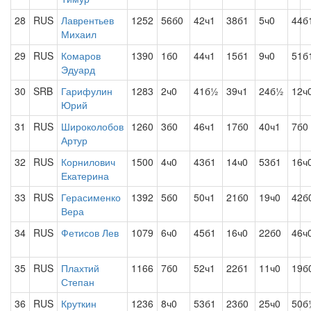
28
RUS
Лаврентьев
1252
56б0
42ч1
38б1
5ч0
44б
Михаил
29
RUS
Комаров
1390
1б0
44ч1
15б1
9ч0
51б
Эдуард
30
SRB
Гарифулин
1283
2ч0
41б½
39ч1
24б½
12ч
Юрий
31
RUS
Широколобов
1260
3б0
46ч1
17б0
40ч1
7б0
Артур
32
RUS
Корнилович
1500
4ч0
43б1
14ч0
53б1
16ч
Екатерина
33
RUS
Герасименко
1392
5б0
50ч1
21б0
19ч0
42б
Вера
34
RUS
Фетисов Лев
1079
6ч0
45б1
16ч0
22б0
46ч
35
RUS
Плахтий
1166
7б0
52ч1
22б1
11ч0
19б
Степан
36
RUS
Круткин
1236
8ч0
53б1
23б0
25ч0
50б