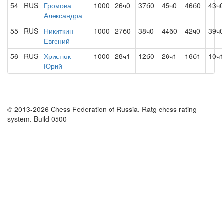
54
RUS
Громова
1000
26ч0
37б0
45ч0
46б0
43ч
Александра
55
RUS
Никиткин
1000
27б0
38ч0
44б0
42ч0
39ч
Евгений
56
RUS
Христюк
1000
28ч1
12б0
26ч1
16б1
10ч
Юрий
© 2013-2026 Chess Federation of Russia. Ratg chess rating
system. Build 0500