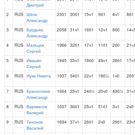
Дмитрий
2
RUS
Шёлк
2301
30б1
15ч1
9б1
4ч1
8б1
Александр
3
RUS
Бурдыко
2058
31ч1
16б1
12ч1
8б0
14ч
Александр
4
RUS
Мальцев
1966
32б1
17ч1
11б1
2б0
21ч
Сергей
5
RUS
Ивашко
1945
33ч1
18б0
49ч1
28б1
17ч
Сергей
6
RUS
Нуки Никита
1937
34б1
22ч1
18б½
1ч0
20б
7
RUS
Краснопеев
1664
35ч1
24б½
20ч0
49б½
31ч
Александр
8
RUS
Варквасов
1607
36б1
25ч1
51б1
3ч1
2ч0
Валерий
9
RUS
Тихонов
1694
37ч1
26б1
2ч0
29б1
23ч
Василий