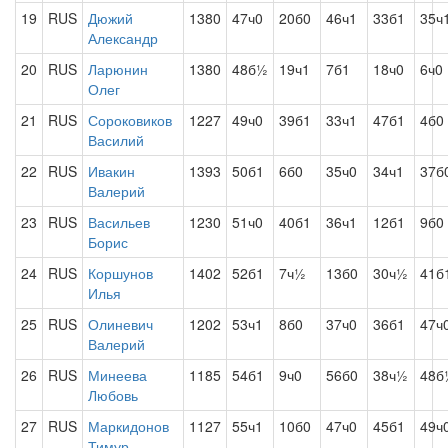
19
RUS
Дюжий
1380
47ч0
20б0
46ч1
33б1
35ч
Александр
20
RUS
Ларюнин
1380
48б½
19ч1
7б1
18ч0
6ч0
Олег
21
RUS
Сороковиков
1227
49ч0
39б1
33ч1
47б1
4б0
Василий
22
RUS
Ивакин
1393
50б1
6б0
35ч0
34ч1
37б
Валерий
23
RUS
Васильев
1230
51ч0
40б1
36ч1
12б1
9б0
Борис
24
RUS
Коршунов
1402
52б1
7ч½
13б0
30ч½
41б
Илья
25
RUS
Олиневич
1202
53ч1
8б0
37ч0
36б1
47ч
Валерий
26
RUS
Минеева
1185
54б1
9ч0
56б0
38ч½
48б
Любовь
27
RUS
Маркидонов
1127
55ч1
10б0
47ч0
45б1
49ч
Тимур