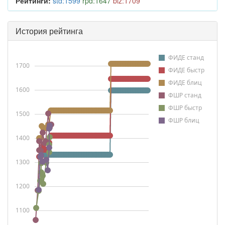
Рейтинги:
std:1599
rpd:1647
blz:1709
История рейтинга
ФИДЕ станд
1700
ФИДЕ быстр
ФИДЕ блиц
1600
ФШР станд
ФШР быстр
1500
ФШР блиц
1400
1300
1200
1100