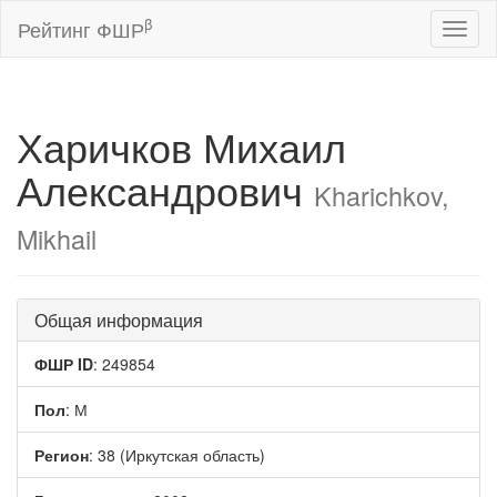
β
Рейтинг ФШР
Toggl
naviga
Харичков Михаил
Александрович
Kharichkov,
Mikhail
Общая информация
ФШР ID
: 249854
Пол
: М
Регион
: 38 (Иркутская область)