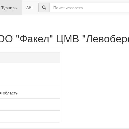
Турниры
API
ОО "Факел" ЦМВ "Левобере
я область