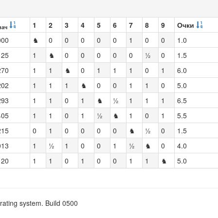
1
2
3
4
5
6
7
8
9
Очки
нач
000
♞
0
0
0
0
0
1
0
0
1.0
125
1
♞
0
0
0
0
0
½
0
1.5
270
1
1
♞
0
1
1
1
0
1
6.0
202
1
1
1
♞
0
0
1
1
0
5.0
293
1
1
0
1
♞
½
1
1
1
6.5
405
1
1
0
1
½
♞
1
0
1
5.5
215
0
1
0
0
0
0
♞
½
0
1.5
013
1
½
1
0
0
1
½
♞
0
4.0
120
1
1
0
1
0
0
1
1
♞
5.0
rating system. Build 0500