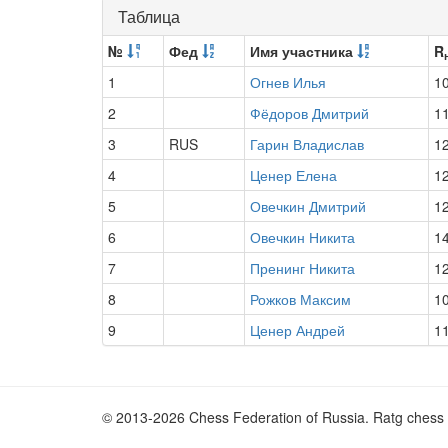
Таблица
№
Фед
Имя участника
R
1
Огнев Илья
1
2
Фёдоров Дмитрий
1
3
RUS
Гарин Владислав
1
4
Ценер Елена
1
5
Овечкин Дмитрий
1
6
Овечкин Никита
1
7
Пренинг Никита
1
8
Рожков Максим
1
9
Ценер Андрей
1
© 2013-2026 Chess Federation of Russia. Ratg chess 