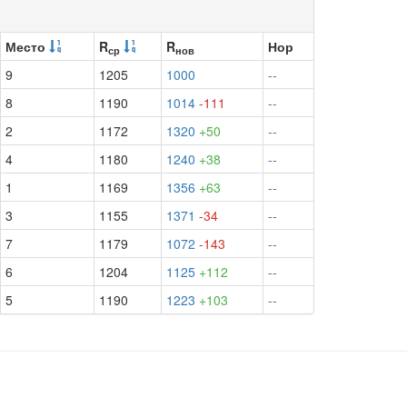
Место
R
R
Нор
ср
нов
9
1205
1000
--
8
1190
1014
-111
--
2
1172
1320
+50
--
4
1180
1240
+38
--
1
1169
1356
+63
--
3
1155
1371
-34
--
7
1179
1072
-143
--
6
1204
1125
+112
--
5
1190
1223
+103
--