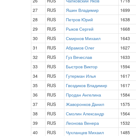
26
RUS
Чапковский Яков
1718
27
RUS
Яшин Владимир
1699
28
RUS
Петров Юрий
1638
29
RUS
Рыков Сергей
1668
30
RUS
Смирнов Михаил
1643
31
RUS
Абрамов Олег
1627
32
RUS
Гуз Вячеслав
1633
33
RUS
Быстров Виктор
1594
34
RUS
Гутерман Илья
1617
35
RUS
Гвоздиков Владимир
1617
36
RUS
Продан Ангелина
1584
37
RUS
Жаворонков Данил
1575
38
RUS
Смолин Александр
1564
39
RUS
Леонова Венера
1532
40
RUS
Чухланцев Михаил
1485