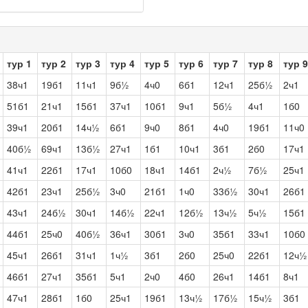
тур 1
тур 2
тур 3
тур 4
тур 5
тур 6
тур 7
тур 8
тур 9
38ч1
19б1
11ч1
9б½
4ч0
6б1
12ч1
25б½
2ч1
51б1
21ч1
15б1
37ч1
10б1
9ч1
5б½
4ч1
1б0
39ч1
20б1
14ч½
6б1
9ч0
8б1
4ч0
19б1
11ч0
40б½
69ч1
13б½
27ч1
1б1
10ч1
3б1
2б0
17ч1
41ч1
22б1
17ч1
10б0
18ч1
14б1
2ч½
7б½
25ч1
42б1
23ч1
25б½
3ч0
21б1
1ч0
33б½
30ч1
26б1
43ч1
24б½
30ч1
14б½
22ч1
12б½
13ч½
5ч½
15б1
44б1
25ч0
40б½
36ч1
30б1
3ч0
35б1
33ч1
10б0
45ч1
26б1
31ч1
1ч½
3б1
2б0
25ч0
22б1
12ч½
46б1
27ч1
35б1
5ч1
2ч0
4б0
26ч1
14б1
8ч1
47ч1
28б1
1б0
25ч1
19б1
13ч½
17б½
15ч½
3б1