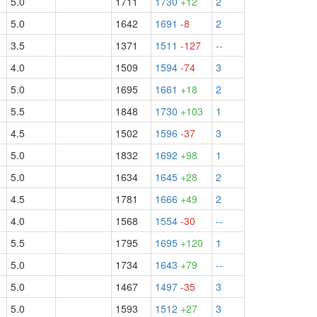
5.0
1711
1730
+12
2
5.0
1642
1691
-8
2
3.5
1371
1511
-127
--
4.0
1509
1594
-74
3
5.0
1695
1661
+18
2
5.5
1848
1730
+103
1
4.5
1502
1596
-37
3
5.0
1832
1692
+98
1
5.0
1634
1645
+28
2
4.5
1781
1666
+49
2
4.0
1568
1554
-30
--
5.5
1795
1695
+120
1
5.0
1734
1643
+79
--
5.0
1467
1497
-35
3
5.0
1593
1512
+27
3