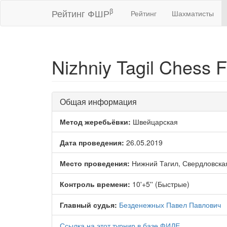
β
Рейтинг ФШР
Рейтинг
Шахматисты
Nizhniy Tagil Chess 
Общая информация
Метод жеребьёвки:
Швейцарская
Дата проведения:
26.05.2019
Место проведения:
Нижний Тагил, Свердловска
Контроль времени:
10'+5'' (Быстрые)
Главный судья:
Безденежных Павел Павлович
Ссылка на этот турнир в базе ФИДЕ