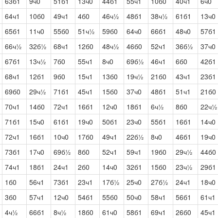
63б1
9ч0
51б1
13ч0
44б1
55ч1
10б0
40ч1
6ч0
64ч1
10б0
49ч1
4б0
46ч½
48б1
38ч½
61б1
13ч0
65б1
11ч0
55б0
51ч½
59б0
64ч0
66б1
48ч0
57б1
66ч½
32б½
68ч1
12б0
48ч½
46б0
52ч1
36б½
37ч0
67б1
13ч½
7б0
55ч1
8ч0
69б½
46ч1
6б0
42б1
68ч1
12б1
9б0
15ч1
13б0
19ч½
21б0
43ч1
23б1
69б0
29ч½
71б1
45ч1
15б0
37ч0
48б1
51ч1
21б0
70ч1
14б0
72ч1
16б1
12ч0
18б1
6ч½
8б0
22ч½
71б1
15ч0
61б1
19ч0
50б1
23ч0
55б1
16б1
14ч0
72ч1
16б1
10ч0
17б0
49ч1
22б½
8ч0
46б1
19ч0
73б1
17ч0
69б½
8б0
52ч1
59ч1
19б0
29ч½
44б0
74ч1
18б1
24ч1
2б0
14ч0
32б1
15б0
23ч½
29б1
1б0
56ч1
73б1
23ч1
17б½
25ч0
27б½
24ч1
18ч0
3б0
57ч1
12ч0
54б1
55б0
50ч0
58ч1
56б1
61ч1
4ч½
66б1
8ч½
18б0
61ч0
58б1
69ч1
26б0
45ч1