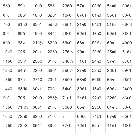
5б0
59ч1
16ч0
58б1
23б0
57ч1
68б0
54ч0
60б1
6ч0
58б1
18ч0
62б1
16ч0
67б1
61ч0
55б1
30ч0
7б0
61ч0
63б1
59ч½
66б1
21ч0
64б1
31б0
68ч½
8ч0
60б1
19ч0
64б1
26ч0
62б1
16ч0
59б1
36ч1
9б0
63ч1
21б½
32б0
69ч0
66ч1
59б½
60ч1
40б0
10ч0
62б1
20ч1
22б0
27б½
29ч1
30б0
35ч0
51б1
11б0
65ч1
23б0
61ч0
64б½
71б1
24ч0
57ч1
67б1
12ч0
64б1
22ч0
68б1
29б½
27ч0
32ч0
28б1
69ч1
13б0
67ч1
27б0
73ч1
35б0
68ч0
60б0
65ч1
58б1
14ч0
68б0
60ч1
70б1
34ч0
39б1
18ч0
69б½
24б0
2ч0
70б1
26ч0
28б½
71ч1
24б1
22ч0
32б0
46ч0
15б0
71ч½
66б1
21ч0
36б0
65ч1
29б0
64ч½
59ч0
16ч0
72б0
62ч0
71ч0
+
60б0
74б1
67ч0
65б1
17б0
73ч0
65б1
39ч0
67ч0
72б1
62ч1
41б1
16ч0