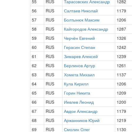
55
RUS
Тарасовских Александр
1282
56
RUS
Салтаев Николай
1179
57
RUS
Болтынюк Максим
1206
58
RUS
Кайгородов Александр
1287
59
RUS
Черчён Евгений
1326
60
RUS
Герасин Степан
1242
61
RUS
Зимарев Алексей
1239
62
RUS
Берлинов Артур
1261
63
RUS
Хомета Михаил
1137
64
RUS
Кула Кирилл
1206
65
RUS
Горин Никита
1209
66
RUS
Иевлев Леонид
1200
67
RUS
Авдои Александр
1179
68
RUS
Аржанников Юрий
1219
69
RUS
Смолин Олег
1130