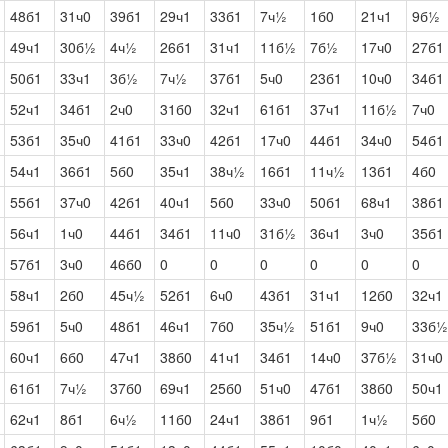
48б1
31ч0
39б1
29ч1
33б1
7ч½
1б0
21ч1
9б½
49ч1
30б½
4ч½
26б1
31ч1
11б½
7б½
17ч0
27б1
50б1
33ч1
3б½
7ч½
37б1
5ч0
23б1
10ч0
34б1
52ч1
34б1
2ч0
31б0
32ч1
61б1
37ч1
11б½
7ч0
53б1
35ч0
41б1
33ч0
42б1
17ч0
44б1
34ч0
54б1
54ч1
36б1
5б0
35ч1
38ч½
16б1
11ч½
13б1
4б0
55б1
37ч0
42б1
40ч1
5б0
33ч0
50б1
68ч1
38б1
56ч1
1ч0
44б1
34б1
11ч0
31б½
36ч1
3ч0
35б1
57б1
3ч0
46б0
0
0
0
0
0
0
58ч1
2б0
45ч½
52б1
6ч0
43б1
31ч1
12б0
32ч1
59б1
5ч0
48б1
46ч1
7б0
35ч½
51б1
9ч0
33б½
60ч1
6б0
47ч1
38б0
41ч1
34б1
14ч0
37б½
31ч0
61б1
7ч½
37б0
69ч1
25б0
51ч0
47б1
38б0
50ч1
62ч1
8б1
6ч½
11б0
24ч1
38б1
9б1
1ч½
5б0