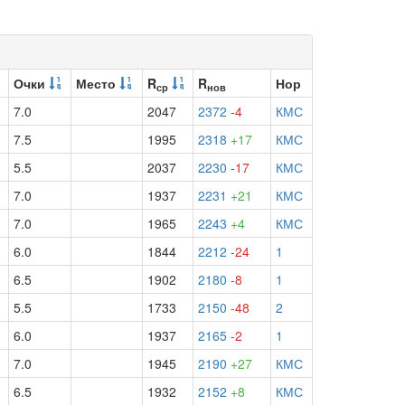
Очки
Место
R
R
Нор
ср
нов
7.0
2047
2372
-4
КМС
7.5
1995
2318
+17
КМС
5.5
2037
2230
-17
КМС
7.0
1937
2231
+21
КМС
7.0
1965
2243
+4
КМС
6.0
1844
2212
-24
1
6.5
1902
2180
-8
1
5.5
1733
2150
-48
2
6.0
1937
2165
-2
1
7.0
1945
2190
+27
КМС
6.5
1932
2152
+8
КМС