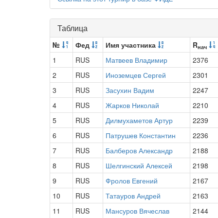
Таблица
№
Фед
Имя участника
R
нач
1
RUS
Матвеев Владимир
2376
2
RUS
Иноземцев Сергей
2301
3
RUS
Засухин Вадим
2247
4
RUS
Жарков Николай
2210
5
RUS
Дилмухаметов Артур
2239
6
RUS
Патрушев Константин
2236
7
RUS
Балберов Александр
2188
8
RUS
Шелгинский Алексей
2198
9
RUS
Фролов Евгений
2167
10
RUS
Татауров Андрей
2163
11
RUS
Мансуров Вячеслав
2144