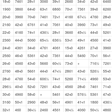
18ч0
74б1
28ч1
30б0
39ч1
26б0
34ч0
42ч0
64б0
19б0
38б0
64ч0
63ч1
68б0
70ч1
73б1
39ч0
62б0
20ч0
39б0
70ч0
74б1
72ч1
41б0
67ч½
47б0
28ч0
21б0
42ч0
67б1
41ч0
70б1
40ч0
39б0
73ч1
49ч0
22ч0
41б0
74ч1
43б½
28ч1
36б0
45ч½
44ч0
52б1
23б0
44ч0
50б0
65ч½
63б½
53ч1
49ч1
45б0
41ч0
24ч0
43б1
34ч0
47б1
40б1
15ч0
42б1
27ч0
39б0
25б0
46ч0
53б1
42ч0
73б1
44ч0
54б0
70ч1
56ч1
26ч0
45б0
43ч0
56б0
60ч½
73ч0
+
71б½
72б1
27б0
48ч0
56б1
44ч0
47ч½
28б1
43ч0
52б½
55ч0
28ч0
47б0
54ч0
60б½
74ч1
52б0
71ч½
49б0
53ч0
29б½
40ч0
52ч0
72б1
43ч0
45б0
28ч0
74б1
71ч0
30ч0
49б0
58ч0
+
54б1
42ч0
57б½
53б1
47ч0
31б0
50ч1
29б0
48ч0
56ч1
49б1
41ч1
18б0
43б½
32ч1
4б0
36ч½
24б0
45б1
30ч½
40б0
50ч½
48б0