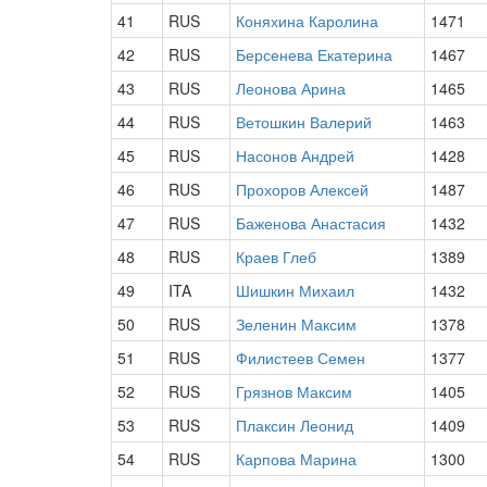
41
RUS
Коняхина Каролина
1471
42
RUS
Берсенева Екатерина
1467
43
RUS
Леонова Арина
1465
44
RUS
Ветошкин Валерий
1463
45
RUS
Насонов Андрей
1428
46
RUS
Прохоров Алексей
1487
47
RUS
Баженова Анастасия
1432
48
RUS
Краев Глеб
1389
49
ITA
Шишкин Михаил
1432
50
RUS
Зеленин Максим
1378
51
RUS
Филистеев Семен
1377
52
RUS
Грязнов Максим
1405
53
RUS
Плаксин Леонид
1409
54
RUS
Карпова Марина
1300