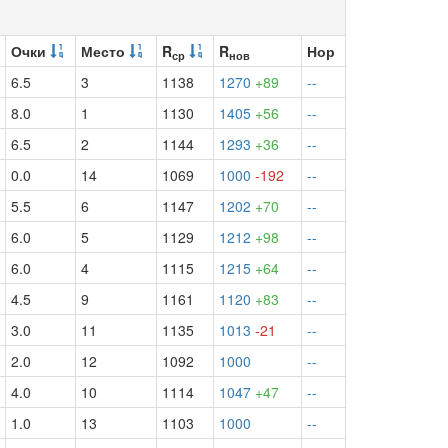
Очки
Место
R
R
Нор
ср
нов
6.5
3
1138
1270
+89
--
8.0
1
1130
1405
+56
--
6.5
2
1144
1293
+36
--
0.0
14
1069
1000
-192
--
5.5
6
1147
1202
+70
--
6.0
5
1129
1212
+98
--
6.0
4
1115
1215
+64
--
4.5
9
1161
1120
+83
--
3.0
11
1135
1013
-21
--
2.0
12
1092
1000
--
4.0
10
1114
1047
+47
--
1.0
13
1103
1000
--