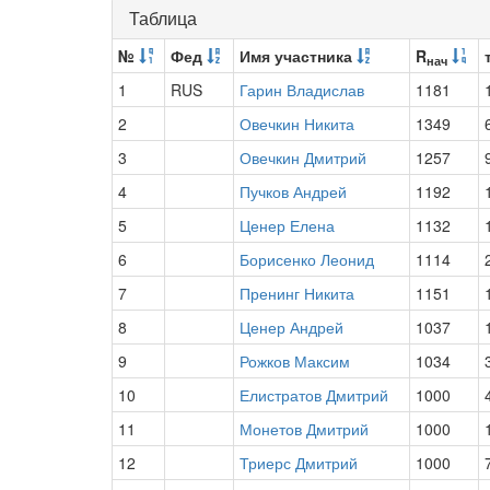
Таблица
№
Фед
Имя участника
R
нач
1
RUS
Гарин Владислав
1181
2
Овечкин Никита
1349
3
Овечкин Дмитрий
1257
4
Пучков Андрей
1192
5
Ценер Елена
1132
6
Борисенко Леонид
1114
7
Пренинг Никита
1151
8
Ценер Андрей
1037
9
Рожков Максим
1034
10
Елистратов Дмитрий
1000
11
Монетов Дмитрий
1000
12
Триерс Дмитрий
1000