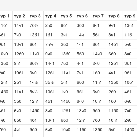
тур 1
тур 2
тур 3
тур 4
тур 5
тур 6
тур 7
тур 8
тур 9
11б1
14ч1
7б½
2ч0
8б1
3б0
6ч1
9ч1
13ч1
6б1
7ч0
13б1
1б1
3ч1
14ч1
5б1
8ч1
11б1
9б1
13ч1
6б1
7ч½
2б0
1ч1
8б1
14б1
5ч0
10ч0
12б0
11ч0
9ч0
13б0
5б0
14ч0
6б0
8ч0
13б0
9ч1
8б½
14ч1
7б0
4ч1
2ч0
12б1
3б1
2ч0
10б1
3ч0
12б1
11ч1
7ч1
1б0
4ч1
9б1
12ч1
2б1
1ч½
3б½
5ч1
6б0
11ч1
13б0
10б1
14б0
11ч1
5ч½
10б1
1ч0
9б1
3ч0
2б0
4б1
3ч0
5б0
12ч1
4б1
14б0
8ч0
10ч1
1б0
6ч0
4б1
6ч0
14б0
8ч0
12б1
13ч0
9б0
11б0
7ч0
1ч0
8б0
4б1
13ч1
6б0
12ч1
7б0
10ч1
2ч0
7б0
4ч1
9б0
6ч0
10ч0
11б0
13б0
5ч0
14б0