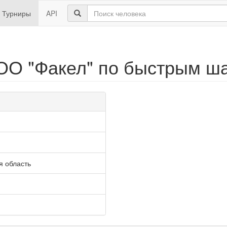
Турниры
API
 ОО "Факел" по быстрым ш
я область