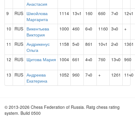
Анастасия
9
RUS
Шмойлова
1114
13ч1
1б0
6б0
7ч0
12ч1
Маргарита
10
RUS
Викентьева
1000
4б0
6ч0
11б0
3ч0
+
Виктория
11
RUS
Андрикенус
1158
5ч0
8б1
10ч1
2ч0
13б1
Ольга
12
RUS
Щитова Мария
1004
6б1
4ч0
7б0
13ч0
9б0
13
RUS
Андреева
1052
9б0
7ч0
+
12б1
11ч0
Екатерина
© 2013-2026 Chess Federation of Russia. Ratg chess rating
system. Build 0500