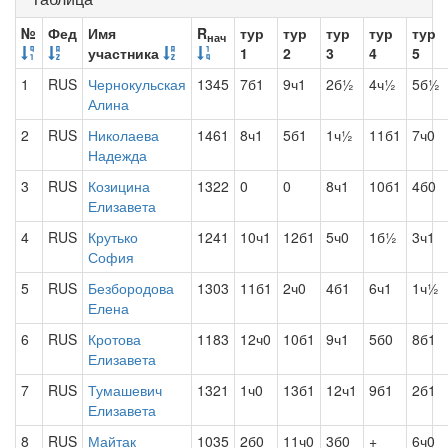
№
Фед
Имя
R
тур
тур
тур
тур
тур
нач
участника
1
2
3
4
5
1
RUS
Чернокульская
1345
7б1
9ч1
2б½
4ч½
5б½
Алина
2
RUS
Николаева
1461
8ч1
5б1
1ч½
11б1
7ч0
Надежда
3
RUS
Козицина
1322
0
0
8ч1
10б1
4б0
Елизавета
4
RUS
Крутько
1241
10ч1
12б1
5ч0
1б½
3ч1
София
5
RUS
Безбородова
1303
11б1
2ч0
4б1
6ч1
1ч½
Елена
6
RUS
Кротова
1183
12ч0
10б1
9ч1
5б0
8б1
Елизавета
7
RUS
Тумашевич
1321
1ч0
13б1
12ч1
9б1
2б1
Елизавета
8
RUS
Майтак
1035
2б0
11ч0
3б0
+
6ч0