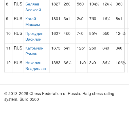
8
RUS
Беляев
1827
2б0
5б0
10ч½
12ч½
9б0
Алексей
9
RUS
Когай
1801
3ч1
2ч0
7б0
1б½
8ч1
Максим
10
RUS
Прокудин
1627
4б0
7ч0
8б½
5б0
12ч½
Василий
11
RUS
Катомчин
1673
5ч1
12б1
2б0
6ч0
3ч0
Роман
12
RUS
Николин
1383
6б½
11ч0
3ч0
8б½
10б½
Владислав
© 2013-2026 Chess Federation of Russia. Ratg chess rating
system. Build 0500