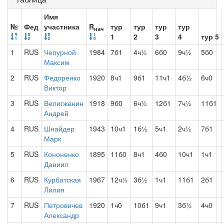
Имя
№
Фед
участника
R
тур
тур
тур
тур
нач
1
2
3
4
тур 5
1
RUS
Чепурной
1984
7б1
4ч½
6б0
9ч½
5б0
Максим
2
RUS
Федоренко
1920
8ч1
9б1
11ч1
4б½
6ч0
Виктор
3
RUS
Велигжанин
1918
9б0
6ч½
12б1
7ч½
11б1
Андрей
4
RUS
Шнайдер
1943
10ч1
1б½
5ч1
2ч½
7б1
Марк
5
RUS
Кононенко
1895
11б0
8ч1
4б0
10ч1
1ч1
Даниил
6
RUS
Курбатская
1967
12ч½
3б½
1ч1
11б1
2б1
Лилия
7
RUS
Петровичев
1920
1ч0
10б1
9ч1
3б½
4ч0
Александр