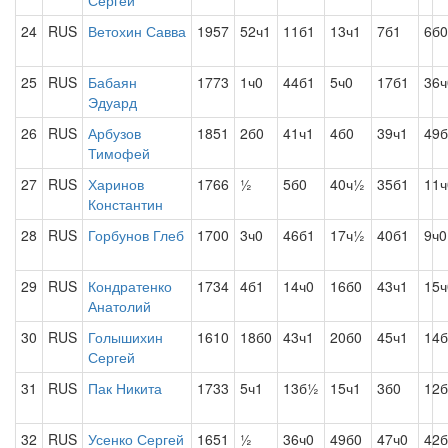
Сергей
24
RUS
Ветохин Савва
1957
52ч1
11б1
13ч1
7б1
6б0
25
RUS
Бабаян
1773
1ч0
44б1
5ч0
17б1
36ч
Эдуард
26
RUS
Арбузов
1851
2б0
41ч1
4б0
39ч1
49б
Тимофей
27
RUS
Харинов
1766
½
5б0
40ч½
35б1
11ч
Константин
28
RUS
Горбунов Глеб
1700
3ч0
46б1
17ч½
40б1
9ч0
29
RUS
Кондратенко
1734
4б1
14ч0
16б0
43ч1
15ч
Анатолий
30
RUS
Голышихин
1610
18б0
43ч1
20б0
45ч1
14б
Сергей
31
RUS
Пак Никита
1733
5ч1
13б½
15ч1
3б0
12б
32
RUS
Усенко Сергей
1651
½
36ч0
49б0
47ч0
42б