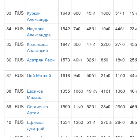
33
RUS
Куркин
1648
6б0
45ч1
18б0
51ч1
19ч
Александр
34
RUS
Наумова
1542
7ч0
48б1
19ч0
44б1
23ч
Александра
35
RUS
Красикова
1647
8б0
47ч1
22б0
27ч0
45б
Анастасия
36
RUS
Асатрян Леон
1573
46ч1
32б1
8б0
18ч0
25б
37
RUS
Цой Матвей
1618
9ч0
50б1
21ч0
11б0
44ч
38
RUS
Евсиков
1355
10б0
49ч½
41б1
13б0
40ч
Михаил
39
RUS
Сергиенко
1590
11ч0
52б1
23ч0
26б0
46б
Артем
40
RUS
Ефимов
1534
12б0
51ч1
27б½
28ч0
38б
Дмитрий