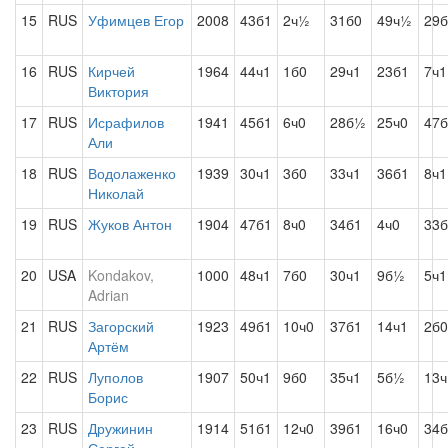
15
RUS
Уфимцев Егор
2008
43б1
2ч½
31б0
49ч½
29б
16
RUS
Кирчей
1964
44ч1
1б0
29ч1
23б1
7ч1
Виктория
17
RUS
Исрафилов
1941
45б1
6ч0
28б½
25ч0
47б
Али
18
RUS
Водолаженко
1939
30ч1
3б0
33ч1
36б1
8ч1
Николай
19
RUS
Жуков Антон
1904
47б1
8ч0
34б1
4ч0
33б
20
USA
Kondakov,
1000
48ч1
7б0
30ч1
9б½
5ч1
Adrian
21
RUS
Загорский
1923
49б1
10ч0
37б1
14ч1
2б0
Артём
22
RUS
Луполов
1907
50ч1
9б0
35ч1
5б½
13ч
Борис
23
RUS
Дружинин
1914
51б1
12ч0
39б1
16ч0
34б