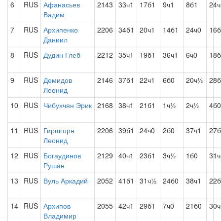
6
RUS
Афанасьев
2143
33ч1
17б1
9ч1
8б1
24ч
Вадим
7
RUS
Архипенко
2206
34б1
20ч1
14б1
24ч0
16б
Даниил
8
RUS
Дудин Глеб
2212
35ч1
19б1
36ч1
6ч0
18б
9
RUS
Демидов
2146
37б1
22ч1
6б0
20ч½
28б
Леонид
10
RUS
Чибухчян Эрик
2168
38ч1
21б1
1ч½
2ч½
4б0
11
RUS
Гиршгорн
2206
39б1
24ч0
2б0
37ч1
27б
Леонид
12
RUS
Богаудинов
2129
40ч1
23б1
3ч½
1б0
31ч
Рушан
13
RUS
Вуль Аркадий
2052
41б1
31ч½
24б0
38ч1
22б
14
RUS
Архипов
2055
42ч1
29б1
7ч0
21б0
30ч
Владимир