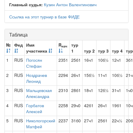
Главный судья:
Кузин Антон Валентинович
Ссылка на этот турнир в базе ФИДЕ
Таблица
№
Фед
Имя
R
тур
нач
участника
1
тур 2
тур 3
тур 4
тур
1
RUS
Погосян
2351
25б1
16ч1
10б½
12ч1
3б1
Стефан
2
RUS
Ноздрачев
2294
26ч1
15б½
11ч1
10б½
21ч
Леонид
3
RUS
Мальцевская
2310
28б1
18ч1
12б½
31ч1
1ч0
Александра
4
RUS
Горбатов
2258
29ч0
42б1
26ч1
19б1
10ч
Алексей
5
RUS
Никологорский
2237
31б0
27ч1
25б1
22ч½
20б
Матфей