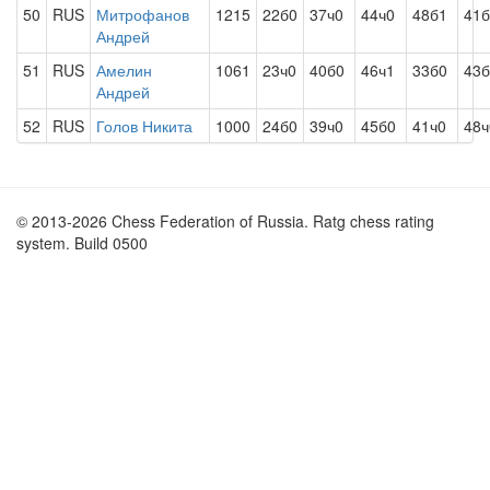
50
RUS
Митрофанов
1215
22б0
37ч0
44ч0
48б1
41
Андрей
51
RUS
Амелин
1061
23ч0
40б0
46ч1
33б0
43б
Андрей
52
RUS
Голов Никита
1000
24б0
39ч0
45б0
41ч0
48ч
© 2013-2026 Chess Federation of Russia. Ratg chess rating
system. Build 0500