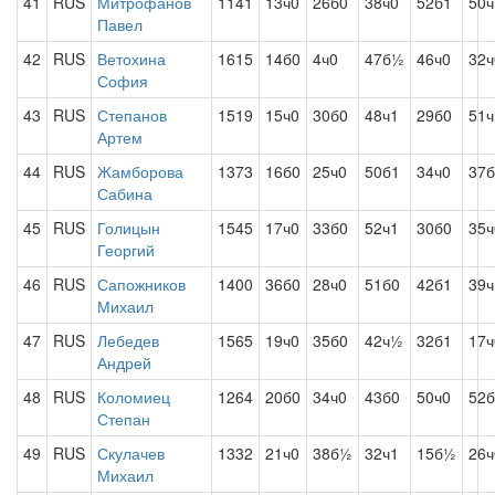
41
RUS
Митрофанов
1141
13ч0
26б0
38ч0
52б1
50
Павел
42
RUS
Ветохина
1615
14б0
4ч0
47б½
46ч0
32ч
София
43
RUS
Степанов
1519
15ч0
30б0
48ч1
29б0
51ч
Артем
44
RUS
Жамборова
1373
16б0
25ч0
50б1
34ч0
37б
Сабина
45
RUS
Голицын
1545
17ч0
33б0
52ч1
30б0
35ч
Георгий
46
RUS
Сапожников
1400
36б0
28ч0
51б0
42б1
39ч
Михаил
47
RUS
Лебедев
1565
19ч0
35б0
42ч½
32б1
17ч
Андрей
48
RUS
Коломиец
1264
20б0
34ч0
43б0
50ч0
52б
Степан
49
RUS
Скулачев
1332
21ч0
38б½
32ч1
15б½
26ч
Михаил