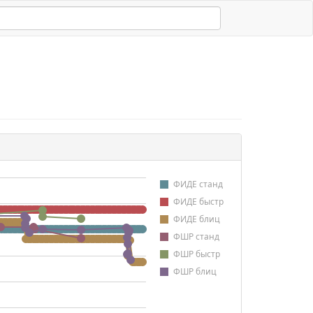
ФИДЕ станд
ФИДЕ быстр
ФИДЕ блиц
ФШР станд
ФШР быстр
ФШР блиц