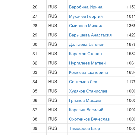
26
RUS
Баробина Ирина
115
27
RUS
Мухачёв Георгий
101
28
RUS
Смирнов Михаил
136
29
RUS
Барышева Анастасия
142
30
RUS
Долгаева Евгения
187
31
RUS
Карамов Степан
158
32
RUS
Нургалеев Матвей
106
33
RUS
Комлева Екатерина
163
34
RUS
Сентемов Лев
117
35
RUS
Худяков Станислав
100
36
RUS
Грязнов Максим
100
37
RUS
Карезин Василий
100
38
RUS
Охотников Вячеслав
100
39
RUS
Тимофеев Егор
100