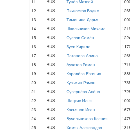
11
RUS
Тунёв Матвей
100
12
RUS
Пичкасков Вадим
126
13
RUS
Тимонина Дарья
100
14
RUS
Школьников Михаил
121
15
RUS
Суслов Семён
122
16
RUS
Зуев Кирилл
117
17
RUS
Потапова Алина
126
18
RUS
Аухатов Роман
171
19
RUS
Королёва Евгения
188
20
RUS
Кузьмин Роман
173
21
RUS
Сувернёва Алёна
172
22
RUS
Шацких Илья
100
23
RUS
Касьянов Иван
167
24
RUS
Бучельникова Ксения
147
25
RUS
Хомяк Александра
131