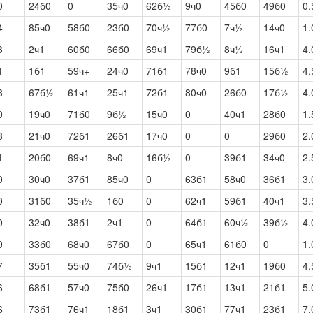
0
24б0
0
35ч0
62б½
9ч0
45б0
49б0
0.
4
85ч0
58б0
23б0
70ч½
77б0
7ч½
14ч0
1.
3
2ч1
60б0
66б0
69ч1
79б½
8ч½
16ч1
4.
1
1б1
59ч+
24ч0
71б1
78ч0
9б1
15б½
4.
8
67б½
61ч1
25ч1
72б1
80ч0
26б0
17б½
4.
0
19ч0
71б0
9б½
15ч0
0
40ч1
28б0
1.
8
21ч0
72б1
26б1
17ч0
0
0
29б0
2.
1
20б0
69ч1
8ч0
16б½
0
39б1
34ч0
2.
0
30ч0
37б1
85ч0
0
63б1
58ч0
36б1
3.
0
31б0
35ч½
1б0
0
62ч1
59б1
40ч1
3.
0
32ч0
38б1
2ч1
0
64б1
60ч½
39б½
4.
0
33б0
68ч0
67б0
0
65ч1
61б0
0
1.
7
35б1
55ч0
74б½
9ч1
15б1
12ч1
19б0
4.
6
68б1
57ч0
75б0
26ч1
17б1
13ч1
21б1
5.
6
73б1
76ч1
18б1
3ч1
30б1
77ч1
23б1
7.