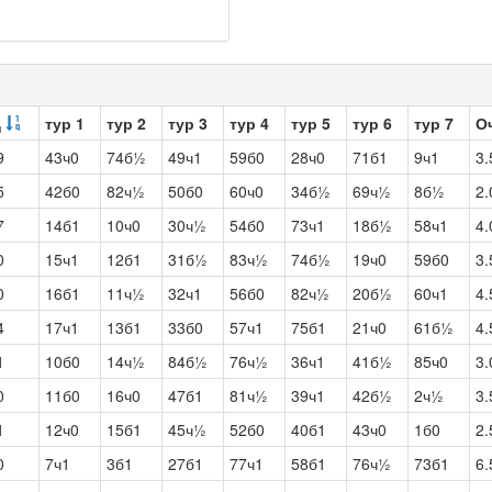
тур 1
тур 2
тур 3
тур 4
тур 5
тур 6
тур 7
О
ч
9
43ч0
74б½
49ч1
59б0
28ч0
71б1
9ч1
3.
5
42б0
82ч½
50б0
60ч0
34б½
69ч½
8б½
2.
7
14б1
10ч0
30ч½
54б0
73ч1
18б½
58ч1
4.
0
15ч1
12б1
31б½
83ч½
74б½
19ч0
59б0
3.
0
16б1
11ч½
32ч1
56б0
82ч½
20б½
60ч1
4.
4
17ч1
13б1
33б0
57ч1
75б1
21ч0
61б½
4.
1
10б0
14ч½
84б½
76ч½
36ч1
41б½
85ч0
3.
0
11б0
16ч0
47б1
81ч½
39ч1
42б½
2ч½
3.
1
12ч0
15б1
45ч½
52б0
40б1
43ч0
1б0
2.
0
7ч1
3б1
27б1
77ч1
58б1
76ч½
73б1
6.