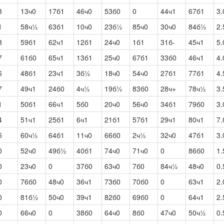
3
13ч0
17б1
46ч0
53б0
0
44ч1
67б1
3.
1
58ч½
63б1
10ч0
23б½
85ч0
30ч0
84б½
2.
8
59б1
62ч1
12б1
24ч0
1б1
31б-
45ч1
5.
7
61б0
65ч1
13б1
25ч0
67б1
33б0
46ч1
4.
6
48б1
23ч1
3б½
18ч0
54ч0
27б1
77б1
4.
7
49ч1
24б0
4ч½
19б½
83б0
28ч+
78ч½
3.
1
50б1
66ч1
5б0
20ч0
56ч0
34б1
79б0
3.
4
51ч1
25б1
6ч1
21б1
57б1
29ч1
80ч1
7.
5
60ч½
64б1
11ч0
66б0
2ч½
32ч0
47б1
3.
0
52ч0
49б½
40б1
74ч0
71ч0
0
86б0
1.
0
23ч0
0
37б0
63ч0
7б0
84ч½
48ч0
0.
0
76б0
48ч0
36ч1
73б0
70б0
0
63ч1
2.
0
81б½
50ч0
39ч1
82б0
69б0
0
64ч1
2.
0
66ч0
0
38б0
64ч0
8б0
47ч0
50ч½
0.