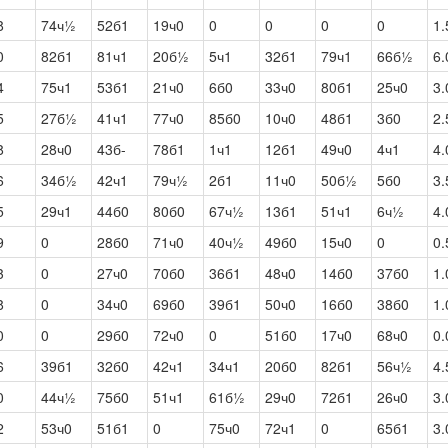
8
74ч½
52б1
19ч0
0
0
0
0
1.
0
82б1
81ч1
20б½
5ч1
32б1
79ч1
66б½
6.
4
75ч1
53б1
21ч0
6б0
33ч0
80б1
25ч0
3.
5
27б½
41ч1
77ч0
85б0
10ч0
48б1
3б0
2.
8
28ч0
43б-
78б1
1ч1
12б1
49ч0
4ч1
4.
6
34б½
42ч1
79ч½
2б1
11ч0
50б½
5б0
3.
5
29ч1
44б0
80б0
67ч½
13б1
51ч1
6ч½
4.
9
0
28б0
71ч0
40ч½
49б0
15ч0
0
0.
3
0
27ч0
70б0
36б1
48ч0
14б0
37б0
1.
8
0
34ч0
69б0
39б1
50ч0
16б0
38б0
1.
0
0
29б0
72ч0
0
51б0
17ч0
68ч0
0.
6
39б1
32б0
42ч1
34ч1
20б0
82б1
56ч½
4.
0
44ч½
75б0
51ч1
61б½
29ч0
72б1
26ч0
3.
2
53ч0
51б1
0
75ч0
72ч1
0
65б1
3.