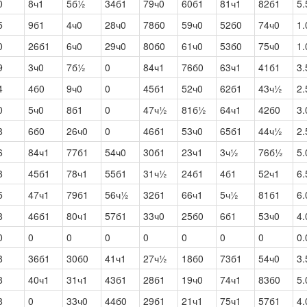
0
8ч1
5б½
34б1
79ч0
60б1
81ч1
82б1
5.
5
9б1
4ч0
28ч0
78б0
59ч0
52б0
74ч0
1.
0
26б1
6ч0
29ч0
80б0
61ч0
53б0
75ч0
1.
9
3ч0
7б½
0
84ч1
76б0
63ч1
41б1
3.
4
4б0
9ч0
0
45б1
52ч0
62б1
43ч½
2.
0
5ч0
8б1
0
47ч½
81б½
64ч1
42б0
3.
8
6б0
26ч0
0
46б1
53ч0
65б1
44ч½
2.
6
84ч1
77б1
54ч0
30б1
23ч1
3ч½
76б½
5.
8
45б1
78ч1
55б1
31ч½
24б1
4б1
52ч1
6.
5
47ч1
79б1
56ч½
32б1
66ч1
5ч½
81б1
6.
8
46б1
80ч1
57б1
33ч0
25б0
6б1
53ч0
4.
0
0
0
0
0
0
0
0
0.
8
36б1
30б0
41ч1
27ч½
18б0
73б1
54ч0
3.
8
40ч1
31ч1
43б1
28б1
19ч0
74ч1
83б0
5.
8
0
33ч0
44б0
29б1
21ч1
75ч1
57б1
4.