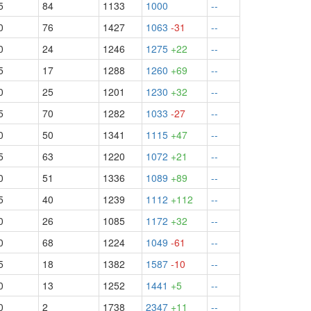
5
84
1133
1000
--
0
76
1427
1063
-31
--
0
24
1246
1275
+22
--
5
17
1288
1260
+69
--
0
25
1201
1230
+32
--
5
70
1282
1033
-27
--
0
50
1341
1115
+47
--
5
63
1220
1072
+21
--
0
51
1336
1089
+89
--
5
40
1239
1112
+112
--
0
26
1085
1172
+32
--
0
68
1224
1049
-61
--
5
18
1382
1587
-10
--
0
13
1252
1441
+5
--
0
2
1738
2347
+11
--