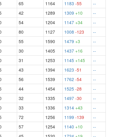
5
65
1164
1183
-55
--
5
42
1289
1309
+10
--
0
54
1204
1147
+34
--
0
80
1127
1008
-123
--
0
55
1590
1479
+3
--
0
30
1405
1437
+16
--
0
31
1253
1145
+145
--
5
43
1394
1623
-51
--
0
56
1539
1762
-54
--
5
44
1454
1525
-28
--
0
32
1335
1497
-30
--
0
33
1336
1314
+43
--
5
72
1256
1199
-139
--
0
57
1254
1140
+10
--
5
45
1520
1724
+19
--