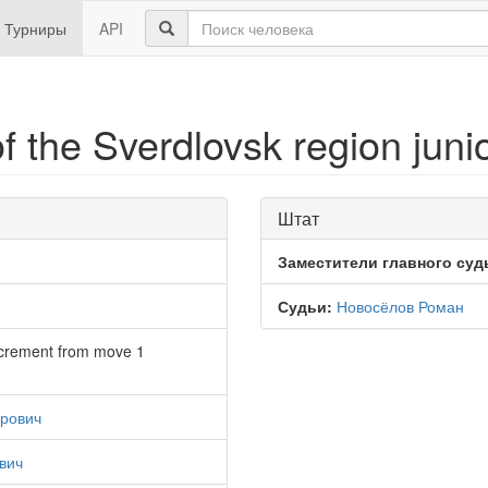
Турниры
API
 the Sverdlovsk region juni
Штат
Заместители главного суд
Судьи:
Новосёлов Роман
ncrement from move 1
рович
вич