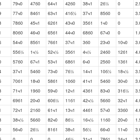
8
79ч0
47б0
64ч1
42б0
38ч1
2б½
0
2.
9
77ч0
84б1
63ч1
41б½
37ч1
85б0
0
3.
3
78б0
45ч1
62б1
43ч0
35б1
1ч0
0
3.
1
80б0
46ч0
65б1
44ч0
68б0
67ч0
0
1.
6
54ч0
85б1
76б1
37ч1
3б0
23ч0
10ч0
3.
1
55б½
1ч½
52ч½
35б1
4ч½
24б0
12б1
4.
0
57б0
67ч1
53ч1
68б1
6ч0
25б0
13б1
4.
4
37ч1
54б0
73ч0
7б½
14ч1
10б½
18ч½
3.
6
70б1
18ч0
58б1
10б0
41ч1
54б0
30ч0
3.
3
71ч1
19б0
59ч0
12ч1
43б1
83ч0
31б½
3.
7
69б1
20ч0
60б½
11б1
42ч½
56б0
32ч1
4.
1
72ч1
21б0
61ч1
13ч1
44б1
57ч0
33б0
4.
8
38ч½
56б0
82ч0
8б½
16ч½
11б0
20ч0
1.
0
56ч0
2б½
81б1
38ч1
5б½
66ч0
11ч0
3.
5
0
0
0
4б½
31ч1
78б1
24ч1
3.