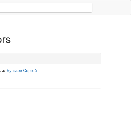
ors
ьи:
Буньков Сергей