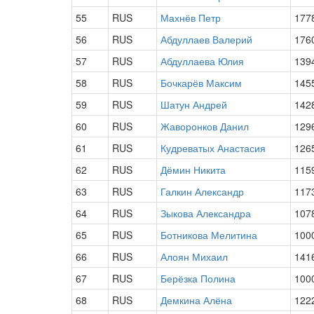
55
RUS
Махнёв Петр
177
56
RUS
Абдуллаев Валерий
176
57
RUS
Абдуллаева Юлия
139
58
RUS
Бочкарёв Максим
145
59
RUS
Шатун Андрей
142
60
RUS
Жаворонков Данил
129
61
RUS
Кудреватых Анастасия
126
62
RUS
Дёмин Никита
115
63
RUS
Галкин Александр
117
64
RUS
Зыкова Александра
107
65
RUS
Ботникова Мелитина
100
66
RUS
Алоян Михаил
141
67
RUS
Берёзка Полина
100
68
RUS
Демкина Алёна
122