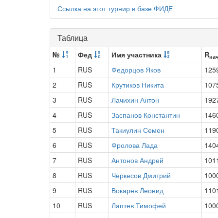
Ссылка на этот турнир в базе ФИДЕ
Таблица
№
Фед
Имя участника
R
на
1
RUS
Федорцов Яков
125
2
RUS
Крутиков Никита
107
3
RUS
Лачихин Антон
192
4
RUS
Заспанов Константин
146
5
RUS
Такиулин Семен
119
6
RUS
Фролова Лада
140
7
RUS
Антонов Андрей
101
8
RUS
Черкесов Дмитрий
100
9
RUS
Вокарев Леонид
110
10
RUS
Лаптев Тимофей
100