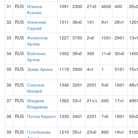
31
RUS
Ильина
1091
23б0
27ч0
46б0
4б0
35ч
Ксения
32
RUS
Алексеев
1311
36ч0
1б1
9ч1
28ч1
12б
Сергей
33
RUS
Филиппов
1227
37б0
2ч0
10б1
29б1
13ч
Артём
34
RUS
Войтенко
1002
38ч0
3б0
11ч0
30ч0
14б
Артем
35
RUS
Зуева Арина
1119
39б0
4ч1
1
31б1
15ч
36
RUS
Соколов
1346
32б1
20б1
5ч0
16б1
48ч
Матвей
37
RUS
Магдеев
1362
33ч1
21ч½
6б0
17ч1
49б
Владимир
38
RUS
Попов Кирилл
1330
34б1
22б1
7ч0
18б1
50ч
39
RUS
Голобокова
1210
35ч1
23ч0
8б0
19ч1
51б