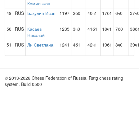
Комильжон
49
RUS
Бакулин Иван
1197
2б0
40ч1
17б1
6ч0
37ч
50
RUS
Касаев
1235
3ч0
41б1
18ч1
7б0
38б
Николай
51
RUS
Ли Светлана
1241
4б1
42ч1
19б1
8ч0
39ч
© 2013-2026 Chess Federation of Russia. Ratg chess rating
system. Build 0500