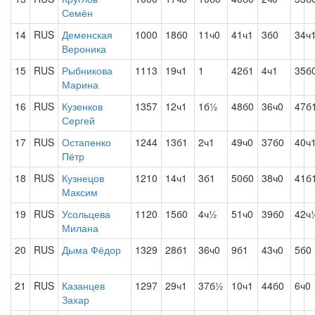
Семён
14
RUS
Деменская
1000
18б0
11ч0
41ч1
3б0
34ч
Вероника
15
RUS
Рыбникова
1113
19ч1
1
42б1
4ч1
35б
Марина
16
RUS
Кузенков
1357
12ч1
1б½
48б0
36ч0
47б
Сергей
17
RUS
Остапенко
1244
13б1
2ч1
49ч0
37б0
40ч
Пётр
18
RUS
Кузнецов
1210
14ч1
3б1
50б0
38ч0
41б
Максим
19
RUS
Усольцева
1120
15б0
4ч½
51ч0
39б0
42ч
Милана
20
RUS
Дыма Фёдор
1329
28б1
36ч0
9б1
43ч0
5б0
21
RUS
Казанцев
1297
29ч1
37б½
10ч1
44б0
6ч0
Захар