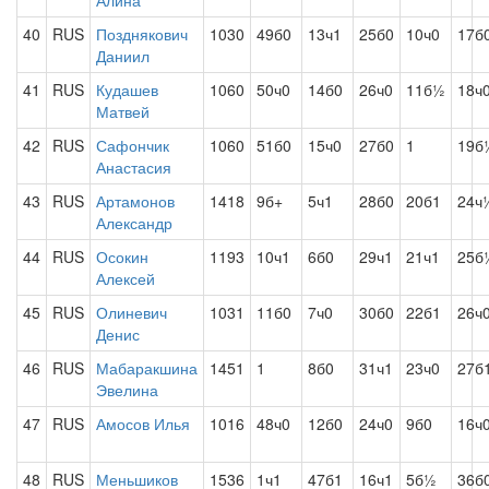
Алина
40
RUS
Позднякович
1030
49б0
13ч1
25б0
10ч0
17б
Даниил
41
RUS
Кудашев
1060
50ч0
14б0
26ч0
11б½
18ч
Матвей
42
RUS
Сафончик
1060
51б0
15ч0
27б0
1
19б
Анастасия
43
RUS
Артамонов
1418
9б+
5ч1
28б0
20б1
24ч
Александр
44
RUS
Осокин
1193
10ч1
6б0
29ч1
21ч1
25б
Алексей
45
RUS
Олиневич
1031
11б0
7ч0
30б0
22б1
26ч
Денис
46
RUS
Мабаракшина
1451
1
8б0
31ч1
23ч0
27б
Эвелина
47
RUS
Амосов Илья
1016
48ч0
12б0
24ч0
9б0
16ч
48
RUS
Меньшиков
1536
1ч1
47б1
16ч1
5б½
36б