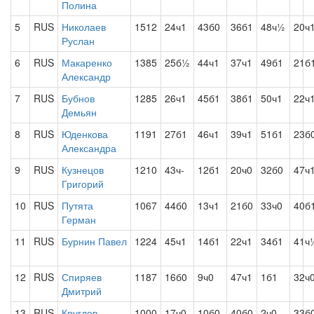
Полина
5
RUS
Николаев
1512
24ч1
43б0
36б1
48ч½
20ч
Руслан
6
RUS
Макаренко
1385
25б½
44ч1
37ч1
49б1
21б
Александр
7
RUS
Бубнов
1285
26ч1
45б1
38б1
50ч1
22ч
Демьян
8
RUS
Юденкова
1191
27б1
46ч1
39ч1
51б1
23б
Александра
9
RUS
Кузнецов
1210
43ч-
12б1
20ч0
32б0
47ч
Григорий
10
RUS
Путята
1067
44б0
13ч1
21б0
33ч0
40б
Герман
11
RUS
Бурнин Павел
1224
45ч1
14б1
22ч1
34б1
41ч
12
RUS
Спиряев
1187
16б0
9ч0
47ч1
1б1
32ч
Дмитрий
13
RUS
Круглов
1000
17ч0
10б0
40б0
2ч0
33б