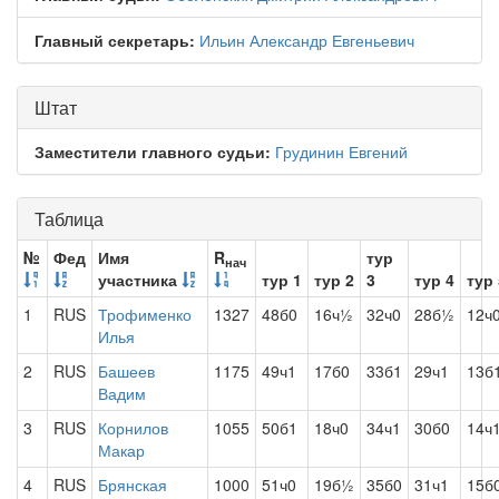
Главный секретарь:
Ильин Александр Евгеньевич
Штат
Заместители главного судьи:
Грудинин Евгений
Таблица
№
Фед
Имя
R
тур
нач
участника
тур 1
тур 2
3
тур 4
тур 
1
RUS
Трофименко
1327
48б0
16ч½
32ч0
28б½
12ч
Илья
2
RUS
Башеев
1175
49ч1
17б0
33б1
29ч1
13б
Вадим
3
RUS
Корнилов
1055
50б1
18ч0
34ч1
30б0
14ч
Макар
4
RUS
Брянская
1000
51ч0
19б½
35б0
31ч1
15б