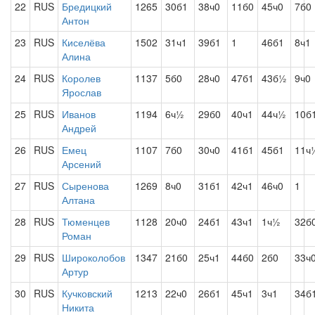
22
RUS
Бредицкий
1265
30б1
38ч0
11б0
45ч0
7б0
Антон
23
RUS
Киселёва
1502
31ч1
39б1
1
46б1
8ч1
Алина
24
RUS
Королев
1137
5б0
28ч0
47б1
43б½
9ч0
Ярослав
25
RUS
Иванов
1194
6ч½
29б0
40ч1
44ч½
10б
Андрей
26
RUS
Емец
1107
7б0
30ч0
41б1
45б1
11ч
Арсений
27
RUS
Сыренова
1269
8ч0
31б1
42ч1
46ч0
1
Алтана
28
RUS
Тюменцев
1128
20ч0
24б1
43ч1
1ч½
32б
Роман
29
RUS
Широколобов
1347
21б0
25ч1
44б0
2б0
33ч
Артур
30
RUS
Кучковский
1213
22ч0
26б1
45ч1
3ч1
34б
Никита