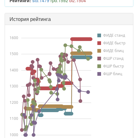
Рейтинги:
std:1479
rpd:1592
blz:1504
История рейтинга
ФИДЕ станд
1600
ФИДЕ быстр
ФИДЕ блиц
1500
ФШР станд
ФШР быстр
1400
ФШР блиц
1300
1200
1100
1000