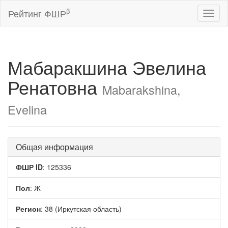
β
Рейтинг ФШР
Toggl
naviga
Мабаракшина Эвелина
Ренатовна
Mabarakshina,
Evelina
Общая информация
ФШР ID
: 125336
Пол
: Ж
Регион
: 38 (Иркутская область)