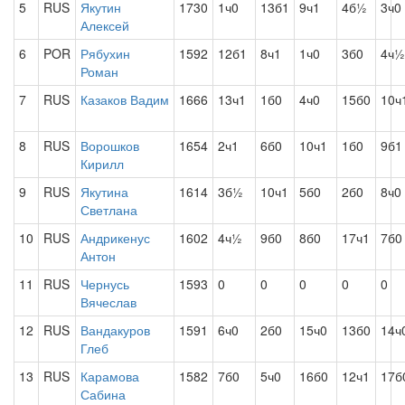
5
RUS
Якутин
1730
1ч0
13б1
9ч1
4б½
3ч0
Алексей
6
POR
Рябухин
1592
12б1
8ч1
1ч0
3б0
4ч½
Роман
7
RUS
Казаков Вадим
1666
13ч1
1б0
4ч0
15б0
10ч
8
RUS
Ворошков
1654
2ч1
6б0
10ч1
1б0
9б1
Кирилл
9
RUS
Якутина
1614
3б½
10ч1
5б0
2б0
8ч0
Светлана
10
RUS
Андрикенус
1602
4ч½
9б0
8б0
17ч1
7б0
Антон
11
RUS
Чернусь
1593
0
0
0
0
0
Вячеслав
12
RUS
Вандакуров
1591
6ч0
2б0
15ч0
13б0
14ч
Глеб
13
RUS
Карамова
1582
7б0
5ч0
16б0
12ч1
17б
Сабина