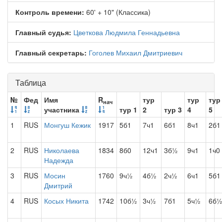
Контроль времени:
60' + 10" (Классика)
Главный судья:
Цветкова Людмила Геннадьевна
Главный секретарь:
Гоголев Михаил Дмитриевич
Таблица
№
Фед
Имя
R
тур
тур
тур
нач
участника
тур 1
2
тур 3
4
5
1
RUS
Монгуш Кежик
1917
5б1
7ч1
6б1
8ч1
2б1
2
RUS
Николаева
1834
8б0
12ч1
3б½
9ч1
1ч0
Надежда
3
RUS
Мосин
1760
9ч½
4б½
2ч½
6ч1
5б1
Дмитрий
4
RUS
Косых Никита
1742
10б½
3ч½
7б1
5ч½
6б