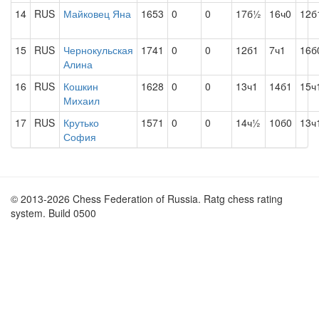
14
RUS
Майковец Яна
1653
0
0
17б½
16ч0
12б
15
RUS
Чернокульская
1741
0
0
12б1
7ч1
16б
Алина
16
RUS
Кошкин
1628
0
0
13ч1
14б1
15ч
Михаил
17
RUS
Крутько
1571
0
0
14ч½
10б0
13ч
София
© 2013-2026 Chess Federation of Russia. Ratg chess rating
system. Build 0500