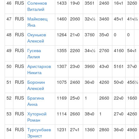
46
RUS
Соленков
1433
19ч0
35б1
24б0
16ч1
32б0
Виталий
47
RUS
Майковец
1460
20б0
32ч½
34б0
45ч1
41ч½
Яна
48
RUS
Окуньков
1264
21ч0
37б0
35ч0
0
0
Алексей
49
RUS
Гусева
1355
22б0
34ч½
27б0
41б0
54ч1
Лилия
50
RUS
Аристархов
1307
23ч0
39б0
43ч0
51б1
37ч0
Никита
51
RUS
Боронин
1075
24б0
36ч0
42б0
50ч0
45б½
Алексей
52
RUS
Брагина
1169
25ч0
1
26б0
22ч0
16б0
Анна
53
RUS
Хуторной
1114
26б0
38ч0
1
27ч0
42б0
Роман
54
RUS
Турсунбаев
1231
27ч1
13б0
28б0
36ч0
49б0
Эрнист