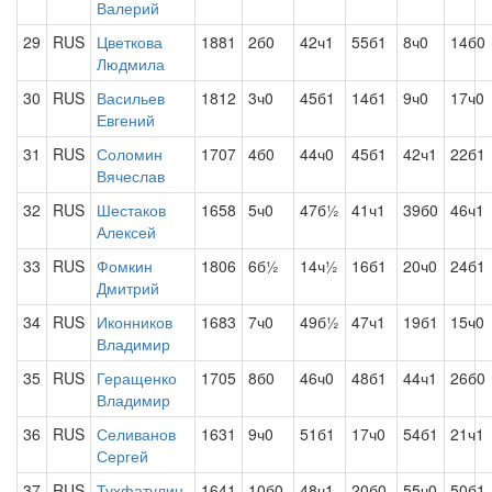
Валерий
29
RUS
Цветкова
1881
2б0
42ч1
55б1
8ч0
14б0
Людмила
30
RUS
Васильев
1812
3ч0
45б1
14б1
9ч0
17ч0
Евгений
31
RUS
Соломин
1707
4б0
44ч0
45б1
42ч1
22б1
Вячеслав
32
RUS
Шестаков
1658
5ч0
47б½
41ч1
39б0
46ч1
Алексей
33
RUS
Фомкин
1806
6б½
14ч½
16б1
20ч0
24б1
Дмитрий
34
RUS
Иконников
1683
7ч0
49б½
47ч1
19б1
15ч0
Владимир
35
RUS
Геращенко
1705
8б0
46ч0
48б1
44ч1
26б0
Владимир
36
RUS
Селиванов
1631
9ч0
51б1
17ч0
54б1
21ч1
Сергей
37
RUS
Тухфатулин
1641
10б0
48ч1
20б0
55ч0
50б1