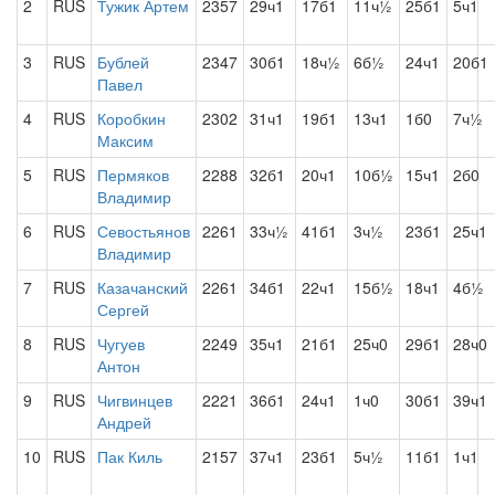
2
RUS
Тужик Артем
2357
29ч1
17б1
11ч½
25б1
5ч1
3
RUS
Бублей
2347
30б1
18ч½
6б½
24ч1
20б1
Павел
4
RUS
Коробкин
2302
31ч1
19б1
13ч1
1б0
7ч½
Максим
5
RUS
Пермяков
2288
32б1
20ч1
10б½
15ч1
2б0
Владимир
6
RUS
Севостьянов
2261
33ч½
41б1
3ч½
23б1
25ч1
Владимир
7
RUS
Казачанский
2261
34б1
22ч1
15б½
18ч1
4б½
Сергей
8
RUS
Чугуев
2249
35ч1
21б1
25ч0
29б1
28ч0
Антон
9
RUS
Чигвинцев
2221
36б1
24ч1
1ч0
30б1
39ч1
Андрей
10
RUS
Пак Киль
2157
37ч1
23б1
5ч½
11б1
1ч1