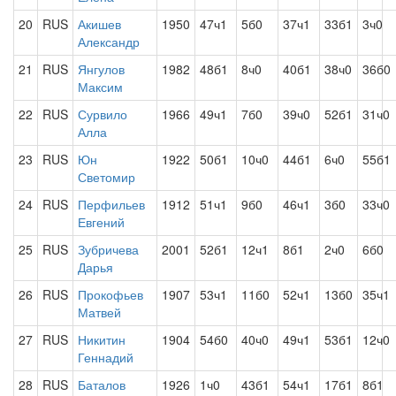
20
RUS
Акишев
1950
47ч1
5б0
37ч1
33б1
3ч0
Александр
21
RUS
Янгулов
1982
48б1
8ч0
40б1
38ч0
36б0
Максим
22
RUS
Сурвило
1966
49ч1
7б0
39ч0
52б1
31ч0
Алла
23
RUS
Юн
1922
50б1
10ч0
44б1
6ч0
55б1
Светомир
24
RUS
Перфильев
1912
51ч1
9б0
46ч1
3б0
33ч0
Евгений
25
RUS
Зубричева
2001
52б1
12ч1
8б1
2ч0
6б0
Дарья
26
RUS
Прокофьев
1907
53ч1
11б0
52ч1
13б0
35ч1
Матвей
27
RUS
Никитин
1904
54б0
40ч0
49ч1
53б1
12ч0
Геннадий
28
RUS
Баталов
1926
1ч0
43б1
54ч1
17б1
8б1