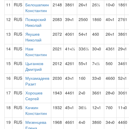
11
RUS
Белошапкин
2148
38б1
26ч1
2б½
10ч0
18б1
Константин
12
RUS
Пожарский
2083
39ч1
25б0
18б0
40ч1
27б1
Николай
13
RUS
Якушев
2072
40б1
54ч1
4б0
26ч1
38б1
Николай
14
RUS
Нам
2021
41ч½
33б½
30ч0
43б1
29ч1
Константин
15
RUS
Цыганков
2012
42б1
55ч1
7ч½
5б0
34б1
Дмитрий
16
RUS
Мухамадеев
2030
43ч1
1б0
33ч0
46б0
52ч1
Разит
17
RUS
Хорошев
1943
44б1
2ч0
36б1
28ч0
30б1
Сергей
18
RUS
Качкин
1932
45ч1
3б½
12ч1
7б0
11ч0
Константин
19
RUS
Мезенцева
1968
46б1
4ч0
38б0
34ч0
44б0
Елена