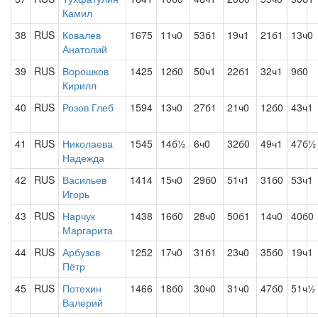
Камил
38
RUS
Ковалев
1675
11ч0
53б1
19ч1
21б1
13ч0
Анатолий
39
RUS
Ворошков
1425
12б0
50ч1
22б1
32ч1
9б0
Кирилл
40
RUS
Розов Глеб
1594
13ч0
27б1
21ч0
12б0
43ч1
41
RUS
Николаева
1545
14б½
6ч0
32б0
49ч1
47б½
Надежда
42
RUS
Васильев
1414
15ч0
29б0
51ч1
31б0
53ч1
Игорь
43
RUS
Нарчук
1438
16б0
28ч0
50б1
14ч0
40б0
Маргарита
44
RUS
Арбузов
1252
17ч0
31б1
23ч0
35б0
19ч1
Пётр
45
RUS
Потехин
1466
18б0
30ч0
31ч0
47б0
51ч½
Валерий